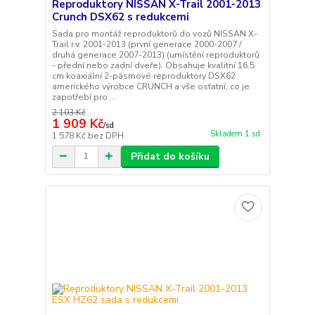
Reproduktory NISSAN X-Trail 2001-2013
Crunch DSX62 s redukcemi
Sada pro montáž reproduktorů do vozů NISSAN X-
Trail r.v. 2001-2013 (první generace 2000-2007 /
druhá generace 2007-2013) (umístění reproduktorů
- přední nebo zadní dveře). Obsahuje kvalitní 16.5
cm koaxiální 2-pásmové reproduktory DSX62
amerického výrobce CRUNCH a vše ostatní, co je
zapotřebí pro ...
2 103 Kč
1 909 Kč
/
sd
Skladem 1 sd
1 578 Kč
bez DPH
Přidat do košíku