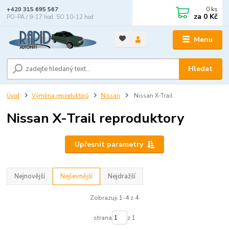
0
ks
+420 315 695 567
za
0 Kč
PO-PÁ / 9-17 hod, SO 10-12 hod
Menu
Hledat
Úvod
Výměna reproduktorů
Nissan
Nissan X-Trail
Nissan X-Trail reproduktory
Upřesnit parametry
Nejnovější
Nejlevnější
Nejdražší
Zobrazuji 1-4 z 4
strana
z 1