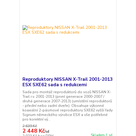
Reproduktory NISSAN X-Trail 2001-2013
ESX SXE62 sada s redukcemi
Sada pro montáž reproduktorů do vozů NISSAN X-
Trail r.v. 2001-2013 (první generace 2000-2007 /
druhá generace 2007-2013) (umístění reproduktorů
- přední nebo zadní dveře). Obsahuje výkonné
koaxiální 2-pásmové reproduktory SXE62 vyšší řady
Signum německého výrobce ESX a vše potřebné
pro korektní vý...
2 639 Kč
2 448 Kč
/
sd
Skladem 1 sd
2 023 Kč
bez DPH