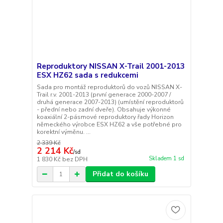
Reproduktory NISSAN X-Trail 2001-2013
ESX HZ62 sada s redukcemi
Sada pro montáž reproduktorů do vozů NISSAN X-
Trail r.v. 2001-2013 (první generace 2000-2007 /
druhá generace 2007-2013) (umístění reproduktorů
- přední nebo zadní dveře). Obsahuje výkonné
koaxiální 2-pásmové reproduktory řady Horizon
německého výrobce ESX HZ62 a vše potřebné pro
korektní výměnu. ...
2 339 Kč
2 214 Kč
/
sd
Skladem 1 sd
1 830 Kč
bez DPH
Přidat do košíku