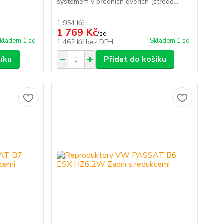
systémem v předních dveřích (středo...
1 954 Kč
1 769 Kč
/
sd
kladem 1 sd
Skladem 1 sd
1 462 Kč
bez DPH
šíku
Přidat do košíku