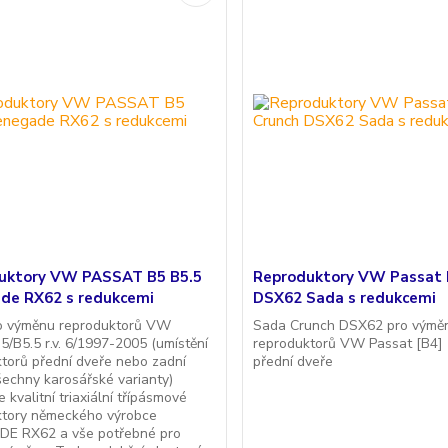
uktory VW PASSAT B5 B5.5
Reproduktory VW Passat 
de RX62 s redukcemi
DSX62 Sada s redukcemi
o výměnu reproduktorů VW
Sada Crunch DSX62 pro výmě
5/B5.5 r.v. 6/1997-2005 (umístění
reproduktorů VW Passat [B4]
torů přední dveře nebo zadní
přední dveře
šechny karosářské varianty)
 kvalitní triaxiální třípásmové
ktory německého výrobce
E RX62 a vše potřebné pro