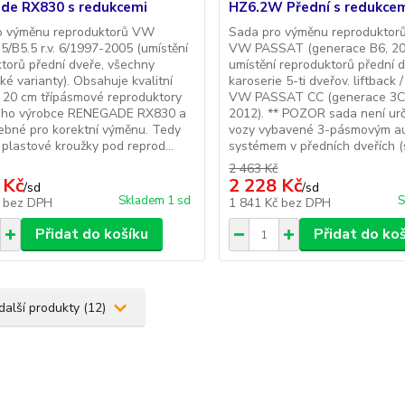
de RX830 s redukcemi
HZ6.2W Přední s redukce
o výměnu reproduktorů VW
Sada pro výměnu reproduktorů
5/B5.5 r.v. 6/1997-2005 (umístění
VW PASSAT (generace B6, 20
torů přední dveře, všechny
umístění reproduktorů přední 
ké varianty). Obsahuje kvalitní
karoserie 5-ti dveřov. liftback 
ní 20 cm třípásmové reproduktory
VW PASSAT CC (generace 3C
ho výrobce RENEGADE RX830 a
2012). ** POZOR sada není ur
ebné pro korektní výměnu. Tedy
vozy vybavené 3-pásmovým a
 plastové kroužky pod reprod...
systémem v předních dveřích (s
2 463 Kč
 Kč
2 228 Kč
/
sd
/
sd
Skladem 1 sd
S
č
bez DPH
1 841 Kč
bez DPH
Přidat do košíku
Přidat do ko
další produkty (12)