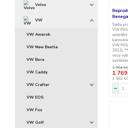
Volvo
Reprod
Renega
VW
Sada pr
VW PASS
VW Amarok
umístění
karoserie
VW PASS
VW New Beetle
2012). *
vozy vy
VW Bora
systémem
1 954 Kč
1 769
VW Caddy
1 462 K
VW Crafter
VW EOS
VW Fox
VW Golf