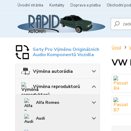
Úvodní stránka
Kontakty
Doprava a platba
Obchodní po
Úvod
V
Sety Pro Výměnu Originálních
Audio Komponentů Vozidla
VW P
Výměna autorádia
Výměna reproduktorů
Alfa Romeo
Audi