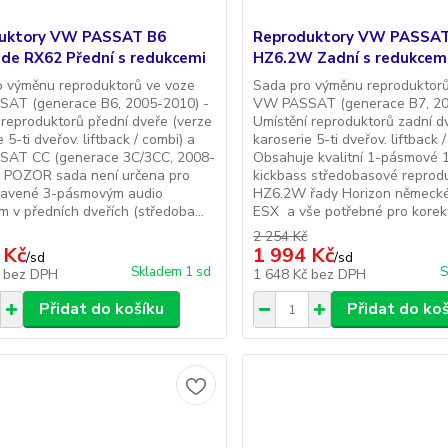
uktory VW PASSAT B6
Reproduktory VW PASSAT
de RX62 Přední s redukcemi
HZ6.2W Zadní s redukcem
o výměnu reproduktorů ve voze
Sada pro výměnu reproduktorů
AT (generace B6, 2005-2010) -
VW PASSAT (generace B7, 20
 reproduktorů přední dveře (verze
Umístění reproduktorů zadní d
 5-ti dveřov. liftback / combi) a
karoserie 5-ti dveřov. liftback 
AT CC (generace 3C/3CC, 2008-
Obsahuje kvalitní 1-pásmové 
* POZOR sada není určena pro
kickbass středobasové reprod
bavené 3-pásmovým audio
HZ6.2W řady Horizon německ
 v předních dveřích (středoba...
ESX a vše potřebné pro korektn
2 254 Kč
 Kč
1 994 Kč
/
sd
/
sd
Skladem 1 sd
S
č
bez DPH
1 648 Kč
bez DPH
Přidat do košíku
Přidat do ko