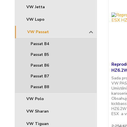
VW Jetta
VW Lupo
VW Passat
Passat B4
Passat B5
Reprod
Passat B6
HZ6.2W
Passat B7
Sada pr
VW PASSA
Passat B8
Umístění
karoserie
Obsahuje
VW Polo
kickbass
HZ6.2W 
VW Sharan
ESX a vš
VW Tiguan
2 254 Kč