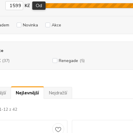
Kč
Od
adem
Novinka
Akce
ce
X
(37)
Renegade
(5)
jší
Nejlevnější
Nejdražší
1-12 z 42