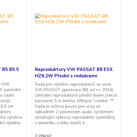
 B5 B5.5
Reproduktory VW PASSAT B8 ESX
HZ6.2W Přední s redukcemi
rů VW
Sada pro výměnu reproduktorů ve voze
5 (umístění
VW PASSAT (generace B8, od r.v. 2014).
o zadní
Umístění reproduktorů přední dveře (verze
ianty)
karoserie 5-ti dveřov. liftback / combi). **
16.5 cm
Sada je určena pouze pro vozy se
uktory
základním 2-pásmovým audio systémem
ého výrobce
obsahující výškový reproduktor (umístěný
tní výměnu.
v domečku u kliky dveří) a ...
2 284 Kč