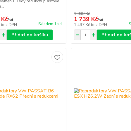
 výměnu. Tedy redukční plastové
...
1 939 Kč
 Kč
1 739 Kč
/
sd
/
sd
Skladem 1 sd
S
č
bez DPH
1 437 Kč
bez DPH
Přidat do košíku
Přidat do ko