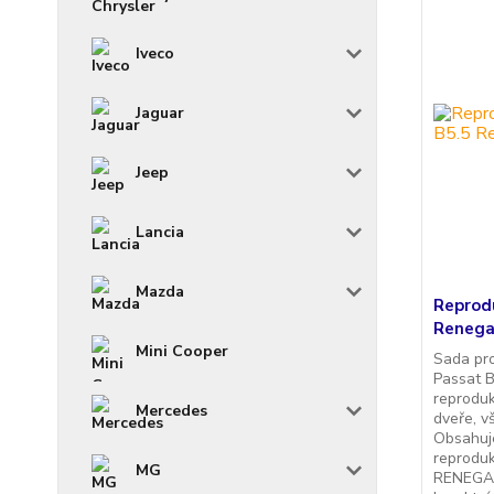
Iveco
Jaguar
Jeep
Lancia
Mazda
Reprod
Renega
Mini Cooper
Sada pr
Passat B
reproduk
Mercedes
dveře, v
Obsahuje
reprodu
MG
RENEGAD