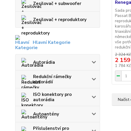
Renega
Zesilovač + subwoofer
Sada pr
Passat B
Zesilovač + reproduktory
reproduk
karosářs
triaxiál
německé
vše potř
Hlavní Kategorie
redukční
2 324 Kč
2 159
Autorádia
1 784 K
Redukční rámečky
autorádií
ISO konektory pro
Načíst 
autorádia
Autoantény
Příslušenství pro