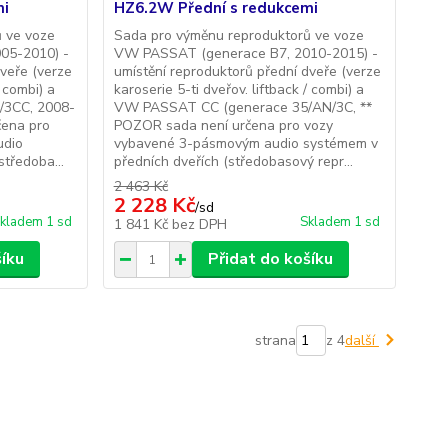
mi
HZ6.2W Přední s redukcemi
 ve voze
Sada pro výměnu reproduktorů ve voze
05-2010) -
VW PASSAT (generace B7, 2010-2015) -
dveře (verze
umístění reproduktorů přední dveře (verze
/ combi) a
karoserie 5-ti dveřov. liftback / combi) a
/3CC, 2008-
VW PASSAT CC (generace 35/AN/3C, **
čena pro
POZOR sada není určena pro vozy
udio
vybavené 3-pásmovým audio systémem v
tředoba...
předních dveřích (středobasový repr...
2 463 Kč
2 228 Kč
/
sd
kladem 1 sd
Skladem 1 sd
1 841 Kč
bez DPH
šíku
Přidat do košíku
strana
z 4
další