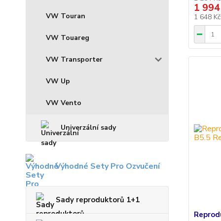
1 994
VW Touran
1 648 K
VW Touareg
VW Transporter
VW Up
VW Vento
Univerzální sady
Výhodné Sety Pro Ozvučení
Sady reproduktorů 1+1
Reprod