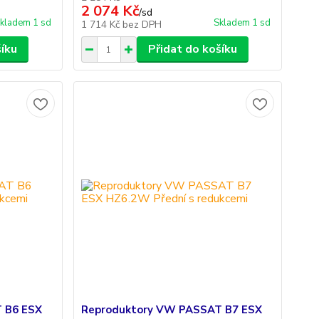
2 074 Kč
/
sd
kladem 1 sd
Skladem 1 sd
1 714 Kč
bez DPH
šíku
Přidat do košíku
 B6 ESX
Reproduktory VW PASSAT B7 ESX