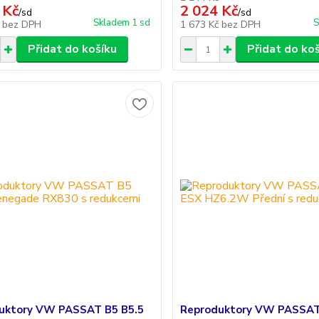
 Kč
2 024 Kč
/
sd
/
sd
Skladem 1 sd
S
č
bez DPH
1 673 Kč
bez DPH
Přidat do košíku
Přidat do ko
uktory VW PASSAT B5 B5.5
Reproduktory VW PASSAT