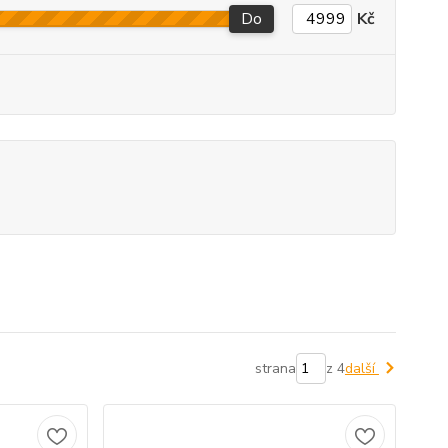
Do
Kč
strana
z 4
další