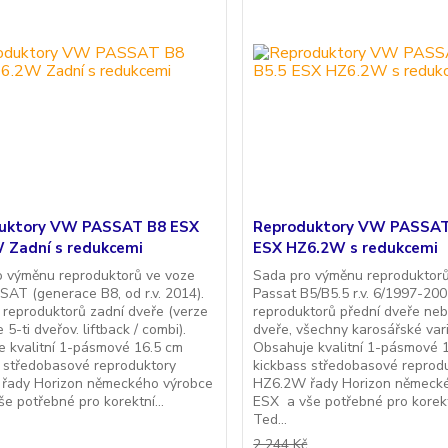
uktory VW PASSAT B8 ESX
Reproduktory VW PASSAT
 Zadní s redukcemi
ESX HZ6.2W s redukcemi
o výměnu reproduktorů ve voze
Sada pro výměnu reprodukto
T (generace B8, od r.v. 2014).
Passat B5/B5.5 r.v. 6/1997-200
 reproduktorů zadní dveře (verze
reproduktorů přední dveře neb
 5-ti dveřov. liftback / combi).
dveře, všechny karosářské var
 kvalitní 1-pásmové 16.5 cm
Obsahuje kvalitní 1-pásmové 
 středobasové reproduktory
kickbass středobasové reprod
řady Horizon německého výrobce
HZ6.2W řady Horizon německ
e potřebné pro korektní...
ESX a vše potřebné pro korek
Ted...
2 244 Kč