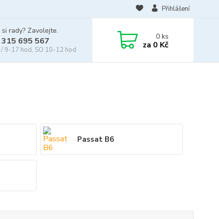
Přihlášení
 si rady? Zavolejte.
0
ks
 315 695 567
za
0 Kč
/ 9-17 hod, SO 10-12 hod
Passat B6