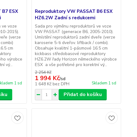
 B7 ESX
Reproduktory VW PASSAT B6 ESX
i
HZ6.2W Zadní s redukcemi
 ve voze
Sada pro výměnu reproduktorů ve voze
10-2015).
VW PASSAT (generace B6, 2005-2010).
veře (verze
Umístění reproduktorů zadní dveře (verze
/ combi)
karoserie 5-ti dveřov. liftback / combi).
16.5 cm
Obsahuje kvalitní 1-pásmové 16.5 cm
uktory
kickbass středobasové reproduktory
ého výrobce
HZ6.2W řady Horizon německého výrobce
í vý...
ESX a vše potřebné pro korektní vý...
2 254 Kč
1 994 Kč
/
sd
kladem 1 sd
Skladem 1 sd
1 648 Kč
bez DPH
šíku
Přidat do košíku