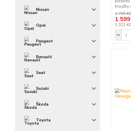
korektní
kroužky a
Nissan
1 705 Kč
1 599
1 321 K
Opel
Peugeot
Renault
Seat
Suzuki
Škoda
Toyota