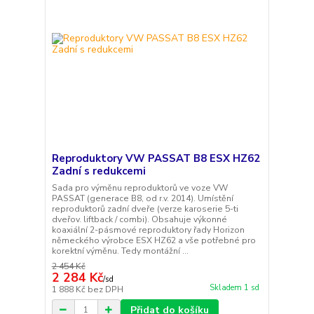
Reproduktory VW PASSAT B8 ESX HZ62
Zadní s redukcemi
Sada pro výměnu reproduktorů ve voze VW
PASSAT (generace B8, od r.v. 2014). Umístění
reproduktorů zadní dveře (verze karoserie 5-ti
dveřov. liftback / combi). Obsahuje výkonné
koaxiální 2-pásmové reproduktory řady Horizon
německého výrobce ESX HZ62 a vše potřebné pro
korektní výměnu. Tedy montážní ...
2 454 Kč
2 284 Kč
/
sd
Skladem 1 sd
1 888 Kč
bez DPH
Přidat do košíku