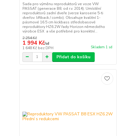
Sada pro výměnu reproduktorů ve voze VW
PASSAT (generace B8, od r.v. 2014). Umístění
reproduktorů zadní dveře (verze karoserie 5-ti
dveřov. liftback / combi). Obsahuje kvalitní 1-
pásmové 16.5 cm kickbass středobasové
reproduktory HZ6.2W řady Horizon německého
výrobce ESX a vše potřebné pro korektní...
2 254 Kč
1 994 Kč
/
sd
Skladem 1 sd
1 648 Kč
bez DPH
Přidat do košíku