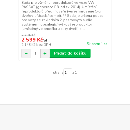
Sada pro výměnu reproduktorů ve voze VW
PASSAT (generace B8, od r.v. 2014). Umístění
reproduktorů přední dveře (verze karoserie 5-ti
dveřov. liftback / combi). ** Sada je určena pouze
pro vozy se základním 2-pásmovým audio
systémem obsahující výškový reproduktor
(umístěný v domečku u kliky dveří) a ...
2 784 Kč
2 599 Kč
/
sd
Skladem 1 sd
2 148 Kč
bez DPH
Přidat do košíku
strana
z 1