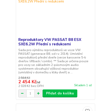
Reproduktory VW PASSAT B8 ESX
SXE6.2W Přední s redukcemi
Sada pro výměnu reproduktorů ve voze VW
PASSAT (generace B8, od r.v. 2014). Umístění
reproduktorů přední dveře (verze karoserie 5-ti
dveřov. liftback / combi). ** Sada je určena pouze
pro vozy se základním 2-pásmovým audio
systémem obsahující výškový reproduktor
(umístěný v domečku u kliky dveří) a ...
2 564 Kč
2 454 Kč
/
sd
Skladem 1 sd
2 028 Kč
bez DPH
Přidat do košíku