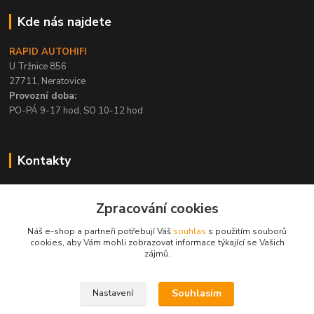
Kde nás najdete
RAPID AUTOHIFI
U Tržnice 856
27711, Neratovice
Provozní doba:
PO-PÁ 9-17 hod, SO 10-12 hod
Kontakty
+420 315 695 567
Zpracování cookies
PO-PÁ / 9-17 hod, SO 10-12 hod
Náš e-shop a partneři potřebují Váš
souhlas
s použitím souborů
info@rapid-autohifi.com
cookies, aby Vám mohli zobrazovat informace týkající se Vašich
zájmů.
Souhlasím
Nastavení