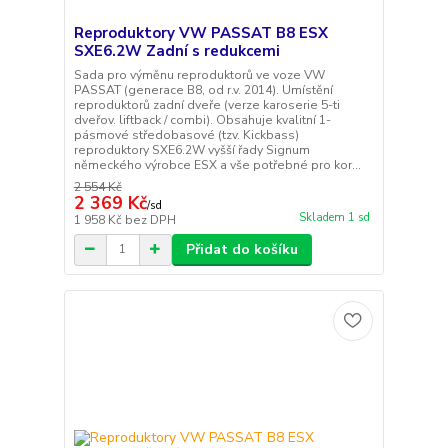
Reproduktory VW PASSAT B8 ESX
SXE6.2W Zadní s redukcemi
Sada pro výměnu reproduktorů ve voze VW
PASSAT (generace B8, od r.v. 2014). Umístění
reproduktorů zadní dveře (verze karoserie 5-ti
dveřov. liftback / combi). Obsahuje kvalitní 1-
pásmové středobasové (tzv. Kickbass)
reproduktory SXE6.2W vyšší řady Signum
německého výrobce ESX a vše potřebné pro kor...
2 554 Kč
2 369 Kč
/
sd
Skladem 1 sd
1 958 Kč
bez DPH
Přidat do košíku