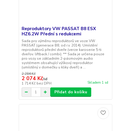
Reproduktory VW PASSAT B8 ESX
HZ6.2W Přední s redukcemi
Sada pro výměnu reproduktorů ve voze VW
PASSAT (generace B8, od r.v. 2014). Umístění
reproduktorů přední dveře (verze karoserie 5-ti
dveřov. liftback / combi). ** Sada je určena pouze
pro vozy se základním 2-pásmovým audio
systémem obsahující výškový reproduktor
(umístěný v domečku u kliky dveří) a ...
2 284 Kč
2 074 Kč
/
sd
Skladem 1 sd
1 714 Kč
bez DPH
Přidat do košíku