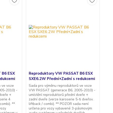
 B6 ESX
Reproduktory VW PASSAT B6 ESX
edukcemi
SXE6.2W Přední+Zadní s redukcemi
 ve voze
Sada pro výměnu reproduktorů ve voze
05-2010) -
VW PASSAT (generace B6, 2005-2010) -
dveře +
umístění reproduktorů přední dveře +
serie 4
zadní dveře (verze karoserie 5-ti dveřov.
combi). **
liftback / combi). ** POZOR sada není
vozy
určena pro vozy vybavené 3-pásmovým
systémem v
audio systémem v předních dveřích