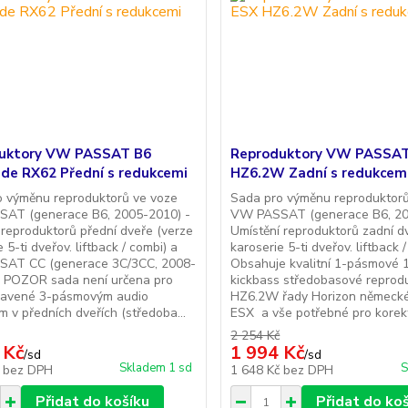
uktory VW PASSAT B6
Reproduktory VW PASSAT
de RX62 Přední s redukcemi
HZ6.2W Zadní s redukcem
o výměnu reproduktorů ve voze
Sada pro výměnu reproduktorů
AT (generace B6, 2005-2010) -
VW PASSAT (generace B6, 20
 reproduktorů přední dveře (verze
Umístění reproduktorů zadní d
 5-ti dveřov. liftback / combi) a
karoserie 5-ti dveřov. liftback /
AT CC (generace 3C/3CC, 2008-
Obsahuje kvalitní 1-pásmové 
* POZOR sada není určena pro
kickbass středobasové reprod
bavené 3-pásmovým audio
HZ6.2W řady Horizon německ
 v předních dveřích (středoba...
ESX a vše potřebné pro korektn
2 254 Kč
 Kč
1 994 Kč
/
sd
/
sd
Skladem 1 sd
S
č
bez DPH
1 648 Kč
bez DPH
Přidat do košíku
Přidat do ko