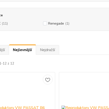
ce
X
(11)
Renegade
(1)
jší
Nejlevnější
Nejdražší
1-12 z 12