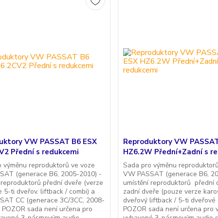
uktory VW PASSAT B6 ESX
Reproduktory VW PASSAT
V2 Přední s redukcemi
HZ6.2W Přední+Zadní s r
o výměnu reproduktorů ve voze
Sada pro výměnu reproduktorů
AT (generace B6, 2005-2010) -
VW PASSAT (generace B6, 20
 reproduktorů přední dveře (verze
umístění reproduktorů přední 
 5-ti dveřov. liftback / combi) a
zadní dveře (pouze verze karo
AT CC (generace 3C/3CC, 2008-
dveřový liftback / 5-ti dveřové 
* POZOR sada není určena pro
POZOR sada není určena pro 
bavené 3-pásmovým audio
vybavené 3-pásmovým audio 