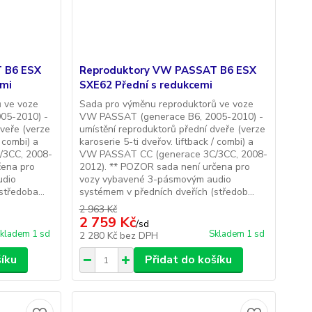
 B6 ESX
Reproduktory VW PASSAT B6 ESX
emi
SXE62 Přední s redukcemi
 ve voze
Sada pro výměnu reproduktorů ve voze
05-2010) -
VW PASSAT (generace B6, 2005-2010) -
dveře (verze
umístění reproduktorů přední dveře (verze
/ combi) a
karoserie 5-ti dveřov. liftback / combi) a
/3CC, 2008-
VW PASSAT CC (generace 3C/3CC, 2008-
čena pro
2012). ** POZOR sada není určena pro
udio
vozy vybavené 3-pásmovým audio
tředoba...
systémem v předních dveřích (středob...
2 963 Kč
2 759 Kč
/
sd
kladem 1 sd
Skladem 1 sd
2 280 Kč
bez DPH
šíku
Přidat do košíku