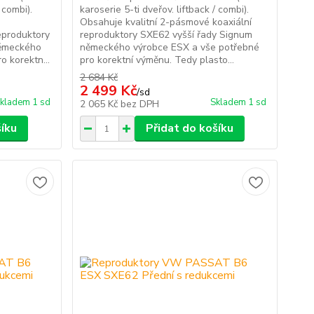
 combi).
karoserie 5-ti dveřov. liftback / combi).
Obsahuje kvalitní 2-pásmové koaxiální
eproduktory
reproduktory SXE62 vyšší řady Signum
německého
německého výrobce ESX a vše potřebné
 korektn...
pro korektní výměnu. Tedy plasto...
2 684 Kč
2 499 Kč
/
sd
kladem 1 sd
Skladem 1 sd
2 065 Kč
bez DPH
šíku
Přidat do košíku