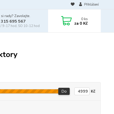
Přihlášení
 si rady? Zavolejte.
0
ks
 315 695 567
za
0 Kč
/ 9-17 hod, SO 10-12 hod
ktory
Do
Kč