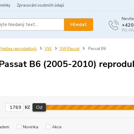
dmínky
Zpracování osobních údajů
Nevíte
Hledat
+420
PO-PÁ 
ýměna reproduktorů
VW
VW Passat
Passat B6
assat B6 (2005-2010) reprodu
Kč
Od
adem
Novinka
Akce