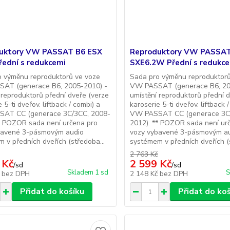
uktory VW PASSAT B6 ESX
Reproduktory VW PASSAT
řední s redukcemi
SXE6.2W Přední s redukc
o výměnu reproduktorů ve voze
Sada pro výměnu reproduktorů
AT (generace B6, 2005-2010) -
VW PASSAT (generace B6, 20
 reproduktorů přední dveře (verze
umístění reproduktorů přední 
 5-ti dveřov. liftback / combi) a
karoserie 5-ti dveřov. liftback 
AT CC (generace 3C/3CC, 2008-
VW PASSAT CC (generace 3C
* POZOR sada není určena pro
2012). ** POZOR sada není ur
bavené 3-pásmovým audio
vozy vybavené 3-pásmovým a
 v předních dveřích (středoba...
systémem v předních dveřích (s
2 763 Kč
 Kč
2 599 Kč
/
sd
/
sd
Skladem 1 sd
S
č
bez DPH
2 148 Kč
bez DPH
Přidat do košíku
Přidat do ko