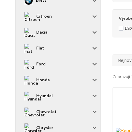
BMW
Citroen
Výrob
ES
Dacia
Fiat
Nejnově
Ford
Zobrazuji 
Honda
Hyundai
Chevrolet
Chrysler