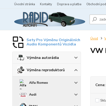
Úvodní stránka
Kontakty
Doprava a platba
Obchodní po
Úvod
V
Sety Pro Výměnu Originálních
Audio Komponentů Vozidla
VW P
Výměna autorádia
Výměna reproduktorů
Alfa Romeo
Cena:
Audi
Skl