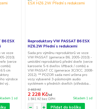
 B6 ESX
Reproduktory VW PASSAT B6 ESX
i
HZ6.2W Přední s redukcemi
 ve voze
Sada pro výměnu reproduktorů ve voze
05-2010).
VW PASSAT (generace B6, 2005-2010) -
veře (verze
umístění reproduktorů přední dveře (verze
 combi).
karoserie 5-ti dveřov. liftback / combi) a
16.5 cm
VW PASSAT CC (generace 3C/3CC, 2008-
uktory
2012). ** POZOR sada není určena pro
ého výrobce
vozy vybavené 3-pásmovým audio
í vý...
systémem v předních dveřích (středoba...
2 463 Kč
2 228 Kč
/
sd
kladem 1 sd
Skladem 1 sd
1 841 Kč
bez DPH
šíku
Přidat do košíku