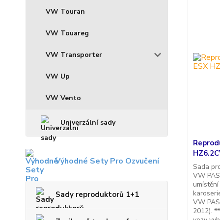
VW Touran
VW Touareg
VW Transporter
VW Up
VW Vento
Univerzální sady
Reprod
HZ6.2C
Výhodné Sety Pro Ozvučení
Sada pr
VW PASS
umístění
karoserie
Sady reproduktorů 1+1
VW PASS
2012). *
vozy vy