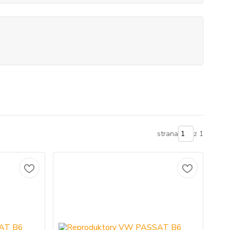
strana
z 1