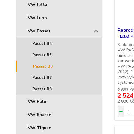
VW Jetta
VW Lupo
Reprod
VW Passat
HZ62 P
Passat B4
Sada pr
VW PASS
Passat B5
umístění
karoserie
VW PASS
Passat B6
2012). *
vozy vy
Passat B7
systémem
Passat B8
2 663 Kč
2 524
2 086 K
VW Polo
VW Sharan
VW Tiguan