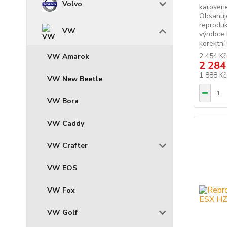
Volvo
karoserie
Obsahuj
reprodu
VW
výrobce
korektní
2 454 Kč
VW Amarok
2 284
1 888 K
VW New Beetle
VW Bora
VW Caddy
VW Crafter
VW EOS
VW Fox
VW Golf