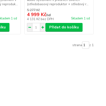
 reproduk...
(středobasový reproduktor + středový r...
5 277 Kč
4 999 Kč
/
sd
kladem 1 sd
Skladem 1 sd
4 131 Kč
bez DPH
šíku
Přidat do košíku
strana
z 1