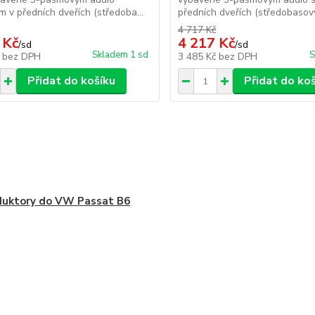
 v předních dveřích (středoba...
předních dveřích (středobasový
4 717 Kč
 Kč
4 217 Kč
/
sd
/
sd
Skladem 1 sd
S
č
bez DPH
3 485 Kč
bez DPH
Přidat do košíku
Přidat do ko
duktory do VW Passat B6