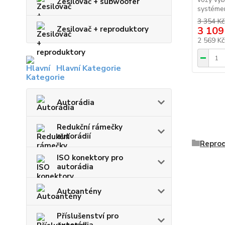
Zesilovač + subwoofer
systémem
3 354 Kč
Zesilovač + reproduktory
3 109
2 569 K
Hlavní Kategorie
Autorádia
Redukční rámečky
autorádií
Repro
ISO konektory pro
autorádia
Autoantény
Příslušenství pro
autorádia