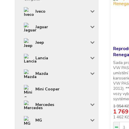
Iveco
Jaguar
Jeep
Reprod
Renega
Lancia
Sada pr
VW PASS
umístění
Mazda
karoserie
VW PASS
2012). *
Mini Cooper
vozy vy
systémem
Mercedes
1 954 Kč
1 769
1 462 K
MG