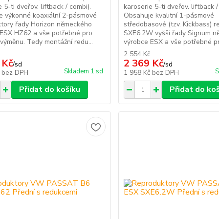
 5-ti dveřov. liftback / combi).
karoserie 5-ti dveřov. liftback /
e výkonné koaxiální 2-pásmové
Obsahuje kvalitní 1-pásmové
ktory řady Horizon německého
středobasové (tzv. Kickbass) r
 ESX HZ62 a vše potřebné pro
SXE6.2W vyšší řady Signum 
 výměnu. Tedy montážní redu...
výrobce ESX a vše potřebné pro
2 554 Kč
 Kč
2 369 Kč
/
sd
/
sd
Skladem 1 sd
S
č
bez DPH
1 958 Kč
bez DPH
Přidat do košíku
Přidat do ko