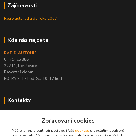
Zajímavosti
Retro autorádia do roku 2007
Kde nás najdete
RAPID AUTOHIFI
U Tržnice 856
27711, Neratovice
Provozní doba:
PO-PÁ 9-17 hod, SO 10-12 hod
Kontakty
+420 315 695 567
Zpracování cookies
PO-PÁ / 9-17 hod, SO 10-12 hod
Náš e-shop a partneři potřebují Váš
souhlas
s použitím souborů
info@rapid-autohifi.com
cookies, aby Vám mohli zobrazovat informace týkající se Vašich