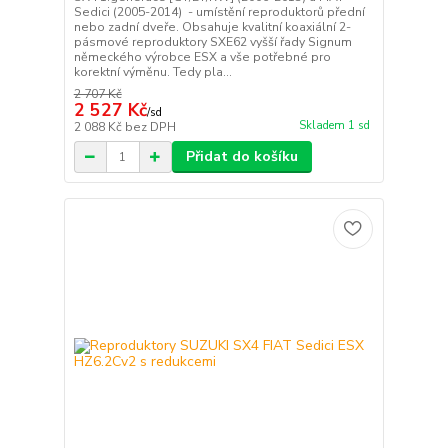
Sedici (2005-2014) - umístění reproduktorů přední
nebo zadní dveře. Obsahuje kvalitní koaxiální 2-
pásmové reproduktory SXE62 vyšší řady Signum
německého výrobce ESX a vše potřebné pro
korektní výměnu. Tedy pla...
2 707 Kč
2 527 Kč
/
sd
Skladem 1 sd
2 088 Kč
bez DPH
Přidat do košíku