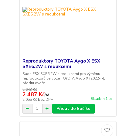
Reproduktory TOYOTA Aygo X ESX
SXE6.2W s redukcemi
Sada ESX SXE6.2W s redukcemi pro výměnu
reproduktorů ve voze TOYOTA Aygo X (2022->),
přední dveře
2 643 Kč
2 487 Kč
/
sd
Skladem 1 sd
2 055 Kč
bez DPH
Přidat do košíku