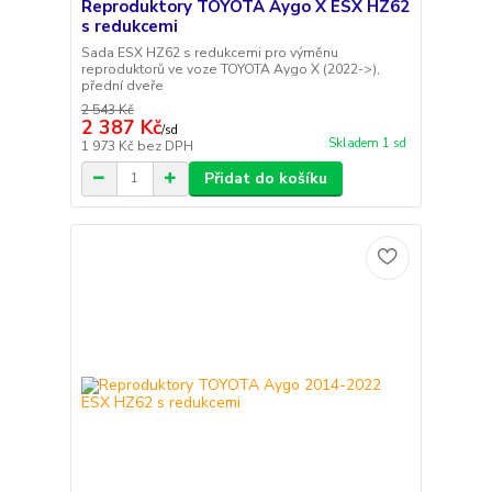
Reproduktory TOYOTA Aygo X ESX HZ62
s redukcemi
Sada ESX HZ62 s redukcemi pro výměnu
reproduktorů ve voze TOYOTA Aygo X (2022->),
přední dveře
2 543 Kč
2 387 Kč
/
sd
Skladem 1 sd
1 973 Kč
bez DPH
Přidat do košíku