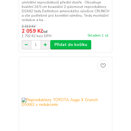
umístění reproduktorů přední dveře. Obsahuje
kvalitní 16.5 cm koaxiální 2-pásmové reproduktory
DSX62 řady Definition amerického výrobce CRUNCH
a vše potřebné pro korektní výměnu. Tedy montážní
redukce a ka...
2 313 Kč
2 059 Kč
/
sd
Skladem 1 sd
1 702 Kč
bez DPH
Přidat do košíku