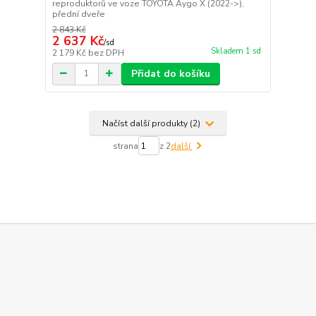
reproduktorů ve voze TOYOTA Aygo X (2022->),
přední dveře
2 843 Kč
2 637 Kč
/
sd
Skladem 1 sd
2 179 Kč
bez DPH
Přidat do košíku
Načíst další produkty (2)
strana
z 2
další