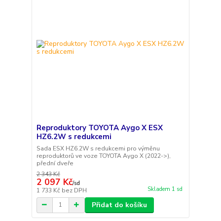
Reproduktory TOYOTA Aygo X ESX
HZ6.2W s redukcemi
Sada ESX HZ6.2W s redukcemi pro výměnu
reproduktorů ve voze TOYOTA Aygo X (2022->),
přední dveře
2 343 Kč
2 097 Kč
/
sd
Skladem 1 sd
1 733 Kč
bez DPH
Přidat do košíku