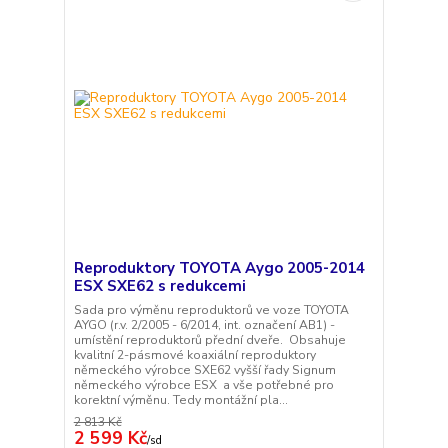
Reproduktory TOYOTA Aygo 2005-2014
ESX SXE62 s redukcemi
Sada pro výměnu reproduktorů ve voze TOYOTA
AYGO (r.v. 2/2005 - 6/2014, int. označení AB1) -
umístění reproduktorů přední dveře. Obsahuje
kvalitní 2-pásmové koaxiální reproduktory
německého výrobce SXE62 vyšší řady Signum
německého výrobce ESX a vše potřebné pro
korektní výměnu. Tedy montážní pla...
2 813 Kč
2 599 Kč
/
sd