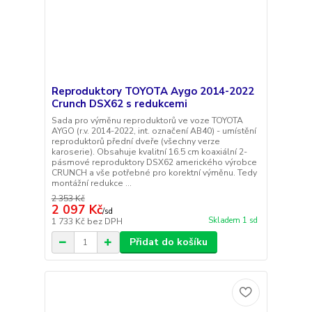
Reproduktory TOYOTA Aygo 2014-2022
Crunch DSX62 s redukcemi
Sada pro výměnu reproduktorů ve voze TOYOTA
AYGO (r.v. 2014-2022, int. označení AB40) - umístění
reproduktorů přední dveře (všechny verze
karoserie). Obsahuje kvalitní 16.5 cm koaxiální 2-
pásmové reproduktory DSX62 amerického výrobce
CRUNCH a vše potřebné pro korektní výměnu. Tedy
montážní redukce ...
2 353 Kč
2 097 Kč
/
sd
Skladem 1 sd
1 733 Kč
bez DPH
Přidat do košíku