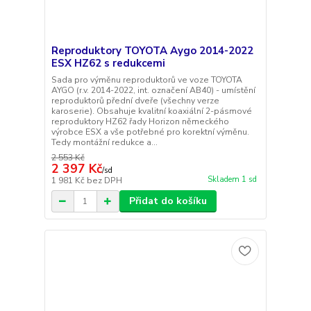
Reproduktory TOYOTA Aygo 2014-2022
ESX HZ62 s redukcemi
Sada pro výměnu reproduktorů ve voze TOYOTA
AYGO (r.v. 2014-2022, int. označení AB40) - umístění
reproduktorů přední dveře (všechny verze
karoserie). Obsahuje kvalitní koaxiální 2-pásmové
reproduktory HZ62 řady Horizon německého
výrobce ESX a vše potřebné pro korektní výměnu.
Tedy montážní redukce a...
2 553 Kč
2 397 Kč
/
sd
Skladem 1 sd
1 981 Kč
bez DPH
Přidat do košíku