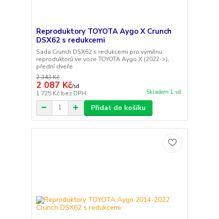
Reproduktory TOYOTA Aygo X Crunch
DSX62 s redukcemi
Sada Crunch DSX62 s redukcemi pro výměnu
reproduktorů ve voze TOYOTA Aygo X (2022->),
přední dveře
2 343 Kč
2 087 Kč
/
sd
Skladem 1 sd
1 725 Kč
bez DPH
Přidat do košíku