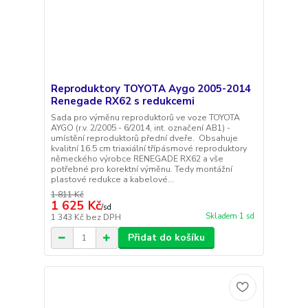
Reproduktory TOYOTA Aygo 2005-2014
Renegade RX62 s redukcemi
Sada pro výměnu reproduktorů ve voze TOYOTA
AYGO (r.v. 2/2005 - 6/2014, int. označení AB1) -
umístění reproduktorů přední dveře. Obsahuje
kvalitní 16.5 cm triaxiální třípásmové reproduktory
německého výrobce RENEGADE RX62 a vše
potřebné pro korektní výměnu. Tedy montážní
plastové redukce a kabelové...
1 811 Kč
1 625 Kč
/
sd
Skladem 1 sd
1 343 Kč
bez DPH
Přidat do košíku