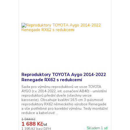
Reproduktory TOYOTA Aygo 2014-2022
Renegade RX62 s redukcemi
Sada pro výměnu reproduktorů ve voze TOYOTA
AYGO (r.v. 2014-2022, int. označení AB40) - umístění
reproduktorů přední dveře (všechny verze
karoserie). Obsahuje kvalitní 16.5 cm 3-pásmové
reproduktory RX62 německého výrobce Renegade
a vše potřebné pro korektní výměnu. Tedy montážní
redukce a kabelové ...
1 944 Kč
1 688 Kč
/
sd
Skladem 1 sd
1 395 Kč
bez DPH