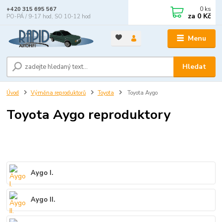
0
ks
+420 315 695 567
za
0 Kč
PO-PÁ / 9-17 hod, SO 10-12 hod
Menu
Hledat
Úvod
Výměna reproduktorů
Toyota
Toyota Aygo
Toyota Aygo reproduktory
Aygo I.
Aygo II.