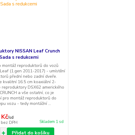
uktory NISSAN Leaf Crunch
Sada s redukcemi
o montáž reproduktorů do vozů
eaf (1.gen 2011-2017) - umístění
torů přední nebo zadní dveře.
 kvalitní 16.5 cm koaxiální 2-
 reproduktory DSX62 amerického
CRUNCH a vše ostatní, co je
í pro montáž reproduktorů do
ypu vozu - tedy montážní ...
 Kč
/
sd
Skladem 1 sd
č
bez DPH
Přidat do košíku