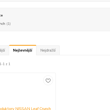
ce
nch
(1)
jší
Nejlevnější
Nejdražší
1-1 z 1