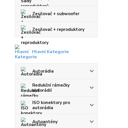
Zesilovač + subwoofer
Zesilovač + reproduktory
Hlavní Kategorie
Autorádia
Redukční rámečky
autorádií
ISO konektory pro
autorádia
Autoantény