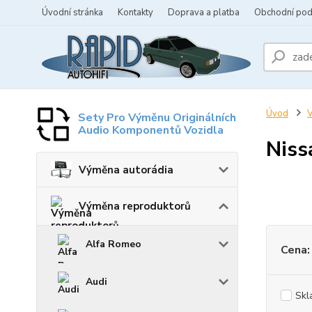
Úvodní stránka
Kontakty
Doprava a platba
Obchodní po
Úvod
V
Sety Pro Výměnu Originálních
Audio Komponentů Vozidla
Niss
Výměna autorádia
Výměna reproduktorů
Alfa Romeo
Cena:
Audi
Skl