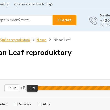
dmínky
Zpracování osobních údajů
Nevíte
Hledat
+420
PO-PÁ 
ýměna reproduktorů
Nissan
Nissan Leaf
an Leaf reproduktory
Kč
Od
adem
Novinka
Akce