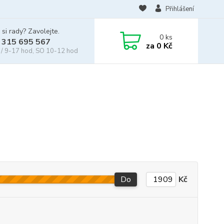
Přihlášení
 si rady? Zavolejte.
0
ks
 315 695 567
za
0 Kč
/ 9-17 hod, SO 10-12 hod
Do
Kč