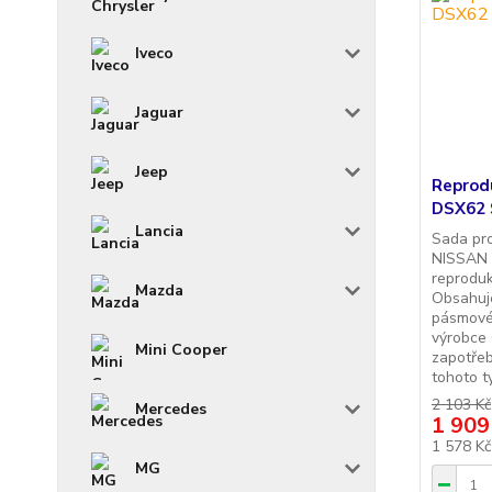
Iveco
Jaguar
Jeep
Reprod
DSX62 
Lancia
Sada pr
NISSAN L
reproduk
Mazda
Obsahuje
pásmové
výrobce 
Mini Cooper
zapotřeb
tohoto t
2 103 Kč
Mercedes
1 909
1 578 K
MG