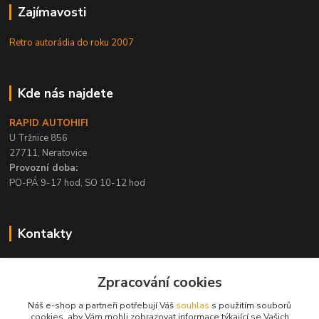
Zajímavosti
Retro autorádia do roku 2007
Kde nás najdete
RAPID AUTOHIFI
U Tržnice 856
27711, Neratovice
Provozní doba:
PO-PÁ 9-17 hod, SO 10-12 hod
Kontakty
+420 315 695 567
Zpracování cookies
PO-PÁ / 9-17 hod, SO 10-12 hod
Náš e-shop a partneři potřebují Váš
souhlas
s použitím souborů
info@rapid-autohifi.com
cookies, aby Vám mohli zobrazovat informace týkající se Vašich