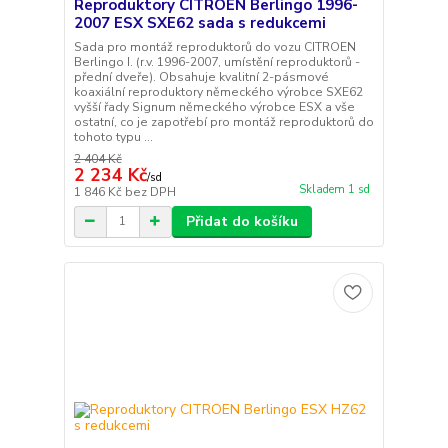
Reproduktory CITROEN Berlingo 1996-
2007 ESX SXE62 sada s redukcemi
Sada pro montáž reproduktorů do vozu CITROEN
Berlingo I. (r.v. 1996-2007, umístění reproduktorů -
přední dveře). Obsahuje kvalitní 2-pásmové
koaxiální reproduktory německého výrobce SXE62
vyšší řady Signum německého výrobce ESX a vše
ostatní, co je zapotřebí pro montáž reproduktorů do
tohoto typu ...
2 404 Kč
2 234 Kč
/
sd
Skladem 1 sd
1 846 Kč
bez DPH
Přidat do košíku