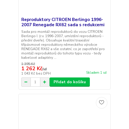
Reproduktory CITROEN Berlingo 1996-
2007 Renegade RX62 sada s redukcemi
Sada pro montáž reproduktorů do vozu CITROEN
Berlingo I. (r.v. 1996-2007, umístění reproduktorů -
přední dveře). Obsahuje kvalitní triaxiální
třípásmové reproduktory německého výrobce
RENEGADE RX62 a vše ostatní, co je zapotřebí pro
montáž reproduktorů do tohoto typu vozu - tedy
kabelové adaptéry ...
1 395 Kč
1 262 Kč
/
sd
Skladem 1 sd
1 043 Kč
bez DPH
Přidat do košíku