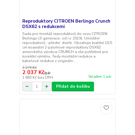
Reproduktory CITROEN Berlingo Crunch
DSX62 s redukcemi
Sada pro montáž reproduktorů do vozu CITROEN
Berlingo (3-generace, od r.v. 2019). Umístění
reproduktorů - přední dveře. Obsahuje kvalitní 16.5
cm koaxiální 2-pásmové reproduktory DSX62
amerického výrobce CRUNCH a vše potřebné pro
korektní výměnu. Tedy montážní redukce a
kabelové redukce z origináln...
2 273 Kč
2 037 Kč
/
pár
Skladem 1 pár
1 683 Kč
bez DPH
Přidat do košíku