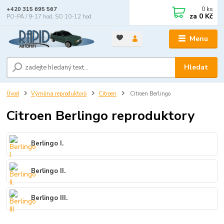
0
ks
+420 315 695 567
za
0 Kč
PO-PÁ / 9-17 hod, SO 10-12 hod
Menu
Hledat
Úvod
Výměna reproduktorů
Citroen
Citroen Berlingo
Citroen Berlingo reproduktory
Berlingo I.
Berlingo II.
Berlingo III.