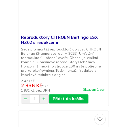
Reproduktory CITROEN Berlingo ESX
HZ62 s redukcemi
Sada pro montáž reproduktorů do vozu CITROEN
Berlingo (3-generace, od r.v. 2019). Umístění
reproduktorů - přední dveře. Obsahuje kvalitní
koaxiální 2-pásmové reproduktory HZ62 řady
Horizon německého výrobce ESX a vše potřebné
pro korektní výměnu. Tedy montážní redukce a
kabelové redukce z originál...
2 473 Kč
2 336 Kč
/
pár
Skladem 1 pár
1 931 Kč
bez DPH
Přidat do košíku