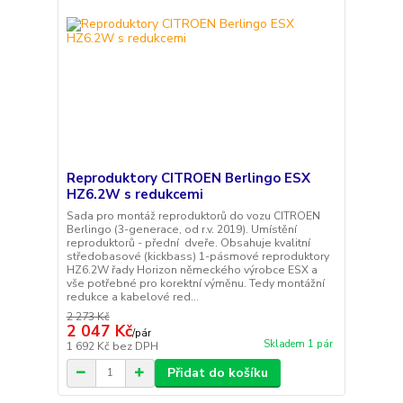
Reproduktory CITROEN Berlingo ESX
HZ6.2W s redukcemi
Sada pro montáž reproduktorů do vozu CITROEN
Berlingo (3-generace, od r.v. 2019). Umístění
reproduktorů - přední dveře. Obsahuje kvalitní
středobasové (kickbass) 1-pásmové reproduktory
HZ6.2W řady Horizon německého výrobce ESX a
vše potřebné pro korektní výměnu. Tedy montážní
redukce a kabelové red...
2 273 Kč
2 047 Kč
/
pár
Skladem 1 pár
1 692 Kč
bez DPH
Přidat do košíku