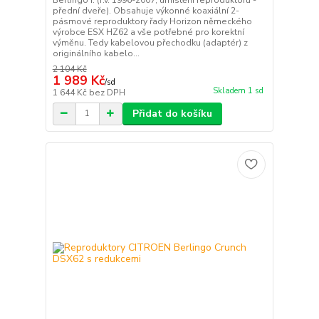
přední dveře). Obsahuje výkonné koaxiální 2-
pásmové reproduktory řady Horizon německého
výrobce ESX HZ62 a vše potřebné pro korektní
výměnu. Tedy kabelovou přechodku (adaptér) z
originálního kabelo...
2 104 Kč
1 989 Kč
/
sd
Skladem 1 sd
1 644 Kč
bez DPH
Přidat do košíku