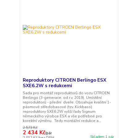
Reproduktory CITROEN Berlingo ESX
SXE6.2W s redukcemi
Sada pro montáž reproduktorů do vozu CITROEN
Berlingo (3-generace, od r.v. 2019). Umístění
reproduktorů - přední dveře. Obsahuje kvalitní 1-
pásmové středobasové (tzv. Kickbass)
reproduktory SXE6.2W vyšší řady Signum
německého výrobce ESX a vše potřebné pro
korektní výměnu. Tedy montážní redukce a...
2 573 Kč
2 434 Kč
/
pár
Skladem 1 pár
2 012 Kč
bez DPH