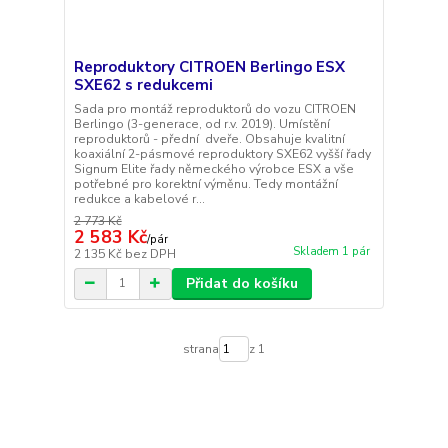
Reproduktory CITROEN Berlingo ESX
SXE62 s redukcemi
Sada pro montáž reproduktorů do vozu CITROEN
Berlingo (3-generace, od r.v. 2019). Umístění
reproduktorů - přední dveře. Obsahuje kvalitní
koaxiální 2-pásmové reproduktory SXE62 vyšší řady
Signum Elite řady německého výrobce ESX a vše
potřebné pro korektní výměnu. Tedy montážní
redukce a kabelové r...
2 773 Kč
2 583 Kč
/
pár
Skladem 1 pár
2 135 Kč
bez DPH
Přidat do košíku
strana
z 1