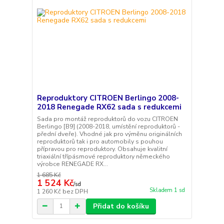
Reproduktory CITROEN Berlingo 2008-
2018 Renegade RX62 sada s redukcemi
Sada pro montáž reproduktorů do vozu CITROEN
Berlingo [B9] (2008-2018, umístění reproduktorů -
přední dveře). Vhodné jak pro výměnu originálních
reproduktorů tak i pro automobily s pouhou
přípravou pro reproduktory. Obsahuje kvalitní
triaxiální třípásmové reproduktory německého
výrobce RENEGADE RX...
1 685 Kč
1 524 Kč
/
sd
Skladem 1 sd
1 260 Kč
bez DPH
Přidat do košíku