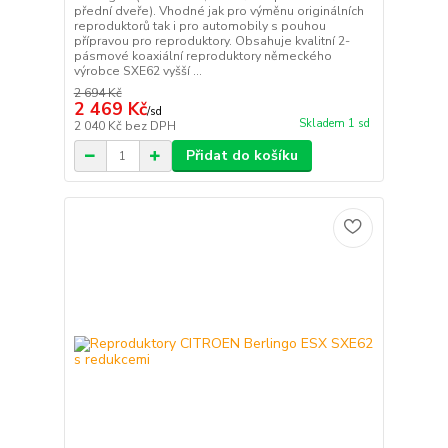
přední dveře). Vhodné jak pro výměnu originálních
reproduktorů tak i pro automobily s pouhou
přípravou pro reproduktory. Obsahuje kvalitní 2-
pásmové koaxiální reproduktory německého
výrobce SXE62 vyšší ...
2 694 Kč
2 469 Kč
/
sd
Skladem 1 sd
2 040 Kč
bez DPH
Přidat do košíku