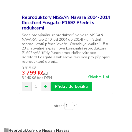
Reproduktory NISSAN Navara 2004-2014
Rockford Fosgate P1692 Přední s
redukcemi
Sada pro výměnu reproduktorů ve voze NISSAN
NAVARA (typ D40, od 2004 do 2014) - umístění
reproduktorů přední dveře. Obsahuje kvalitní 15 x
23 cm oválné 2-pásmové koaaxiální reproduktory
P1692 vyšší třídy Punch amerického výrobce
Rockford Fosgate a kabelové redukce pro připojení
reproduktorů do ori...
3 815 Kč
3 799 Kč
/
sd
Skladem 1 sd
3 140 Kč
bez DPH
Přidat do košíku
strana
z 1
Reproduktory do Nissan Navara