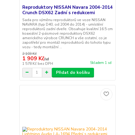
Reproduktory NISSAN Navara 2004-2014
Crunch DSX62 Zadní s redukcemi
Sada pro výměnu reproduktorů ve voze NISSAN
NAVARA (typ D40, od 2004 do 2014) - umístění
reproduktorů zadní dveře. Obsahuje kvalitní 16.5 cm
koaxiální 2-pásmové reproduktory DSX62
amerického výrobce CRUNCH a vše ostatní, co je
zapotřebí pro montáž reproduktorů do tohoto typu
vozu - tedy montážní ...
2 103 Kč
1 909 Kč
/
sd
Skladem 1 sd
1 578 Kč
bez DPH
Přidat do košíku