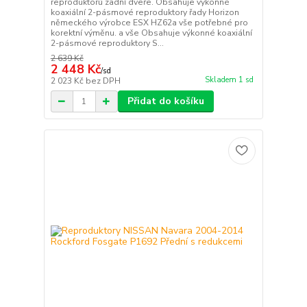
reproduktorů zadní dveře. Obsahuje výkonné
koaxiální 2-pásmové reproduktory řady Horizon
německého výrobce ESX HZ62a vše potřebné pro
korektní výměnu. a vše Obsahuje výkonné koaxiální
2-pásmové reproduktory S...
2 639 Kč
2 448 Kč
/
sd
Skladem 1 sd
2 023 Kč
bez DPH
Přidat do košíku