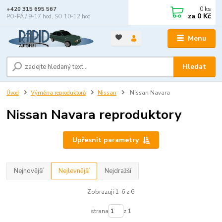
0
ks
+420 315 695 567
za
0 Kč
PO-PÁ / 9-17 hod, SO 10-12 hod
Menu
Hledat
Úvod
Výměna reproduktorů
Nissan
Nissan Navara
Nissan Navara reproduktory
Upřesnit parametry
Nejnovější
Nejlevnější
Nejdražší
Zobrazuji 1-6 z 6
strana
z 1