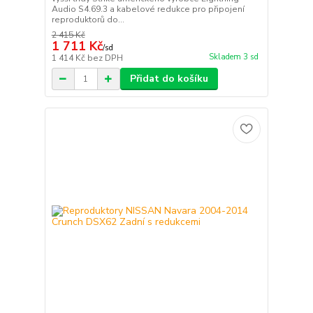
Audio S4.69.3 a kabelové redukce pro připojení
reproduktorů do...
2 415 Kč
1 711 Kč
/
sd
Skladem 3 sd
1 414 Kč
bez DPH
Přidat do košíku