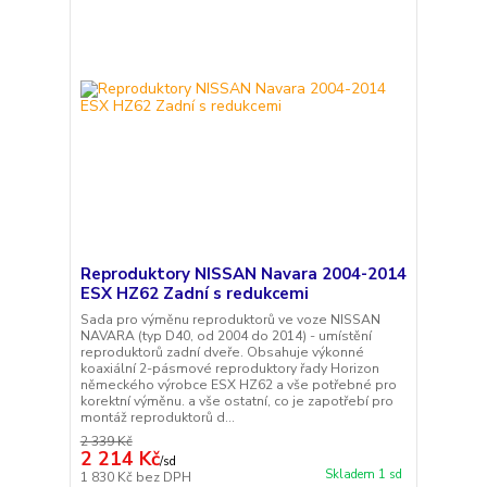
Reproduktory NISSAN Navara 2004-2014
ESX HZ62 Zadní s redukcemi
Sada pro výměnu reproduktorů ve voze NISSAN
NAVARA (typ D40, od 2004 do 2014) - umístění
reproduktorů zadní dveře. Obsahuje výkonné
koaxiální 2-pásmové reproduktory řady Horizon
německého výrobce ESX HZ62 a vše potřebné pro
korektní výměnu. a vše ostatní, co je zapotřebí pro
montáž reproduktorů d...
2 339 Kč
2 214 Kč
/
sd
Skladem 1 sd
1 830 Kč
bez DPH