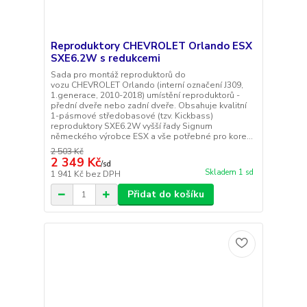
Reproduktory CHEVROLET Orlando ESX
SXE6.2W s redukcemi
Sada pro montáž reproduktorů do
vozu CHEVROLET Orlando (interní označení J309,
1.generace, 2010-2018) umístění reproduktorů -
přední dveře nebo zadní dveře. Obsahuje kvalitní
1-pásmové středobasové (tzv. Kickbass)
reproduktory SXE6.2W vyšší řady Signum
německého výrobce ESX a vše potřebné pro kore...
2 503 Kč
2 349 Kč
/
sd
Skladem 1 sd
1 941 Kč
bez DPH
Přidat do košíku