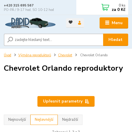
0
ks
+420 315 695 567
za
0 Kč
PO-PÁ / 9-17 hod, SO 10-12 hod
Menu
Hledat
Úvod
Výměna reproduktorů
Chevrolet
Chevrolet Orlando
Chevrolet Orlando reproduktory
Upřesnit parametry
Nejnovější
Nejlevnější
Nejdražší