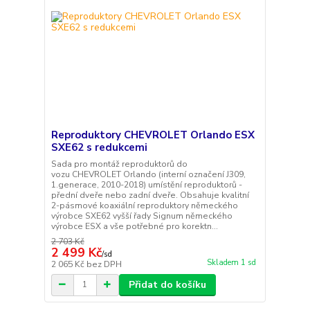
Reproduktory CHEVROLET Orlando ESX
SXE62 s redukcemi
Sada pro montáž reproduktorů do
vozu CHEVROLET Orlando (interní označení J309,
1.generace, 2010-2018) umístění reproduktorů -
přední dveře nebo zadní dveře. Obsahuje kvalitní
2-pásmové koaxiální reproduktory německého
výrobce SXE62 vyšší řady Signum německého
výrobce ESX a vše potřebné pro korektn...
2 703 Kč
2 499 Kč
/
sd
Skladem 1 sd
2 065 Kč
bez DPH
Přidat do košíku