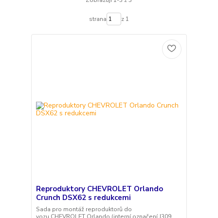
Zobrazuji 1-3 z 3
strana
z 1
Reproduktory CHEVROLET Orlando
Crunch DSX62 s redukcemi
Sada pro montáž reproduktorů do
vozu CHEVROLET Orlando (interní označení J309,