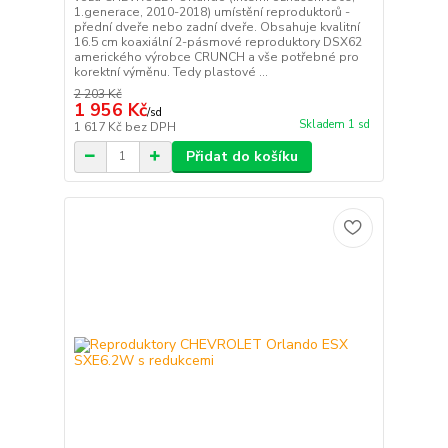
1.generace, 2010-2018) umístění reproduktorů -
přední dveře nebo zadní dveře. Obsahuje kvalitní
16.5 cm koaxiální 2-pásmové reproduktory DSX62
amerického výrobce CRUNCH a vše potřebné pro
korektní výměnu. Tedy plastové ...
2 203 Kč
1 956 Kč
/
sd
Skladem 1 sd
1 617 Kč
bez DPH
Přidat do košíku