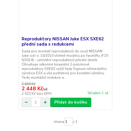
Reproduktory NISSAN Juke ESX SXE62
přední sada s redukcemi
Sada pro montáž reproduktorů do vozů NISSAN
Juke od r.v. 10/2010 včetně modelu po faceliftu (F15
5/2014) - umístění reproduktorů přední dveře.
Obsahuje výkonné koaxiální 2-pásmové
reproduktory SXE62 vyšší řady Signum německého
výrobce ESX a vše potřebné pro korektní výměnu.
Tedy montážní redukce a...
2 639 Kč
2 448 Kč
/
sd
Skladem 1 sd
2 023 Kč
bez DPH
Přidat do košíku
strana
z 1