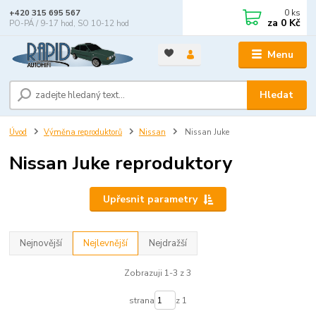
0
ks
+420 315 695 567
za
0 Kč
PO-PÁ / 9-17 hod, SO 10-12 hod
Menu
Hledat
Úvod
Výměna reproduktorů
Nissan
Nissan Juke
Nissan Juke reproduktory
Upřesnit parametry
Nejnovější
Nejlevnější
Nejdražší
Zobrazuji 1-3 z 3
strana
z 1