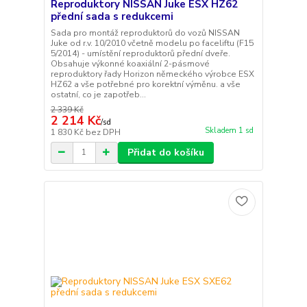
Reproduktory NISSAN Juke ESX HZ62
přední sada s redukcemi
Sada pro montáž reproduktorů do vozů NISSAN
Juke od r.v. 10/2010 včetně modelu po faceliftu (F15
5/2014) - umístění reproduktorů přední dveře.
Obsahuje výkonné koaxiální 2-pásmové
reproduktory řady Horizon německého výrobce ESX
HZ62 a vše potřebné pro korektní výměnu. a vše
ostatní, co je zapotřeb...
2 339 Kč
2 214 Kč
/
sd
Skladem 1 sd
1 830 Kč
bez DPH
Přidat do košíku