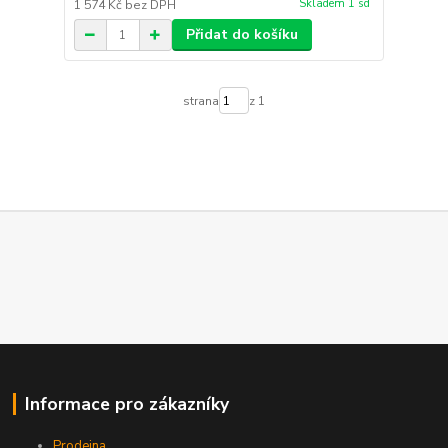
Skladem 1 sd
1 574 Kč
bez DPH
Přidat do košíku
strana
z 1
Informace pro zákazníky
Prodejna