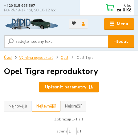
0
ks
+420 315 695 567
za
0 Kč
PO-PÁ / 9-17 hod, SO 10-12 hod
Menu
Hledat
Úvod
Výměna reproduktorů
Opel
Opel Tigra
Opel Tigra reproduktory
Upřesnit parametry
Nejnovější
Nejlevnější
Nejdražší
Zobrazuji 1-1 z 1
strana
z 1