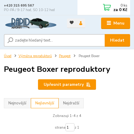
0
ks
+420 315 695 567
za
0 Kč
PO-PÁ / 9-17 hod, SO 10-12 hod
Menu
Hledat
Úvod
Výměna reproduktorů
Peugeot
Peugeot Boxer
Peugeot Boxer reproduktory
Upřesnit parametry
Nejnovější
Nejlevnější
Nejdražší
Zobrazuji 1-4 z 4
strana
z 1