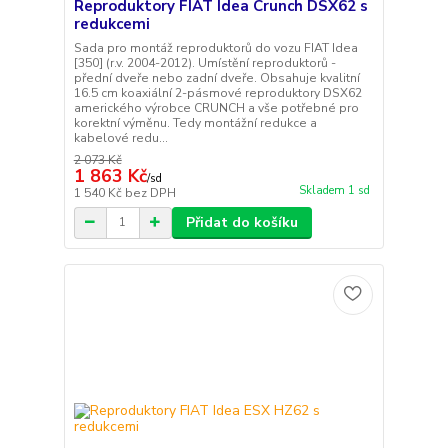
Reproduktory FIAT Idea Crunch DSX62 s
redukcemi
Sada pro montáž reproduktorů do vozu FIAT Idea
[350] (r.v. 2004-2012). Umístění reproduktorů -
přední dveře nebo zadní dveře. Obsahuje kvalitní
16.5 cm koaxiální 2-pásmové reproduktory DSX62
amerického výrobce CRUNCH a vše potřebné pro
korektní výměnu. Tedy montážní redukce a
kabelové redu...
2 073 Kč
1 863 Kč
/
sd
Skladem 1 sd
1 540 Kč
bez DPH
Přidat do košíku