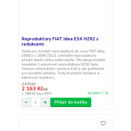
Reproduktory FIAT Idea ESX HZ62 s
redukcemi
Sada pro montáž reproduktorů do vozu FIAT Idea
[350] (r.v. 2004-2012). Umístění reproduktorů -
přední dveře nebo zadní dveře. Obsahuje kvalitní
koaxiální 2-pásmové reproduktory HZ62 řady
Horizon německého výrobce ESX a vše potřebné
pro korektní výměnu. Tedy montážní redukce a
kabelové redukce (...
2 273 Kč
2 163 Kč
/
sd
Skladem 1 sd
1 788 Kč
bez DPH
Přidat do košíku