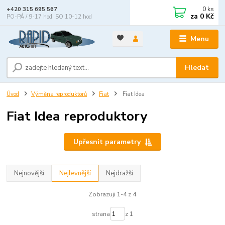
0
ks
+420 315 695 567
za
0 Kč
PO-PÁ / 9-17 hod, SO 10-12 hod
Menu
Hledat
Úvod
Výměna reproduktorů
Fiat
Fiat Idea
Fiat Idea reproduktory
Upřesnit parametry
Nejnovější
Nejlevnější
Nejdražší
Zobrazuji 1-4 z 4
strana
z 1