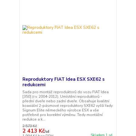
Reproduktory FIAT Idea ESX SXE62 s
redukcemi
Sada pro montáž reproduktorů do vozu FIAT Idea
[350] (r.v. 2004-2012). Umístění reproduktorů -
přední dveře nebo zadní dveře. Obsahuje kvalitní
koaxiální 2-pásmové reproduktory SXE62 vyšší řady
Signum Elite německého výrobce ESX a vše
potřebné pro korektní výměnu. Tedy montážní
redukce a k...
2 573 Kč
2 413 Kč
/
sd
Skladem 1 sd
1 994 Kč
bez DPH