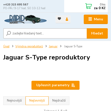
0
ks
+420 315 695 567
za
0 Kč
PO-PÁ / 9-17 hod, SO 10-12 hod
Menu
Hledat
Úvod
Výměna reproduktorů
Jaguar
Jaguar S-Type
Jaguar S-Type reproduktory
Upřesnit parametry
Nejnovější
Nejlevnější
Nejdražší