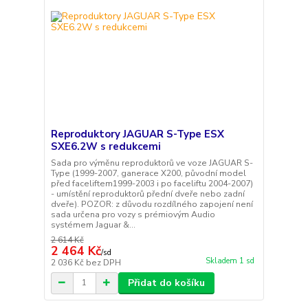
Reproduktory JAGUAR S-Type ESX
SXE6.2W s redukcemi
Sada pro výměnu reproduktorů ve voze JAGUAR S-
Type (1999-2007, ganerace X200, původní model
před faceliftem1999-2003 i po faceliftu 2004-2007)
- umístění reproduktorů přední dveře nebo zadní
dveře). POZOR: z důvodu rozdílného zapojení není
sada určena pro vozy s prémiovým Audio
systémem Jaguar &...
2 614 Kč
2 464 Kč
/
sd
Skladem 1 sd
2 036 Kč
bez DPH
Přidat do košíku