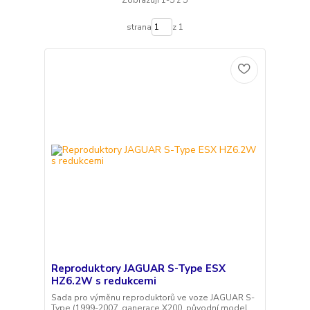
Zobrazuji 1-5 z 5
strana
z 1
Reproduktory JAGUAR S-Type ESX
HZ6.2W s redukcemi
Sada pro výměnu reproduktorů ve voze JAGUAR S-
Type (1999-2007, ganerace X200, původní model