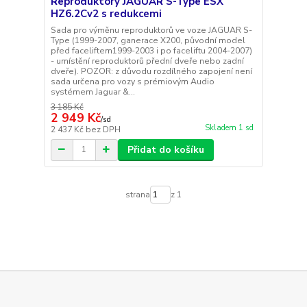
Reproduktory JAGUAR S-Type ESX
HZ6.2Cv2 s redukcemi
Sada pro výměnu reproduktorů ve voze JAGUAR S-
Type (1999-2007, ganerace X200, původní model
před faceliftem1999-2003 i po faceliftu 2004-2007)
- umístění reproduktorů přední dveře nebo zadní
dveře). POZOR: z důvodu rozdílného zapojení není
sada určena pro vozy s prémiovým Audio
systémem Jaguar &...
3 185 Kč
2 949 Kč
/
sd
Skladem 1 sd
2 437 Kč
bez DPH
Přidat do košíku
strana
z 1