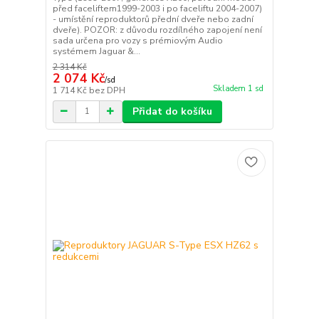
před faceliftem1999-2003 i po faceliftu 2004-2007)
- umístění reproduktorů přední dveře nebo zadní
dveře). POZOR: z důvodu rozdílného zapojení není
sada určena pro vozy s prémiovým Audio
systémem Jaguar &...
2 314 Kč
2 074 Kč
/
sd
Skladem 1 sd
1 714 Kč
bez DPH
Přidat do košíku