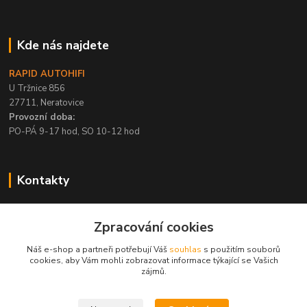
Kde nás najdete
RAPID AUTOHIFI
U Tržnice 856
27711, Neratovice
Provozní doba:
PO-PÁ 9-17 hod, SO 10-12 hod
Kontakty
+420 315 695 567
Zpracování cookies
PO-PÁ / 9-17 hod, SO 10-12 hod
Náš e-shop a partneři potřebují Váš
souhlas
s použitím souborů
info@rapid-autohifi.com
cookies, aby Vám mohli zobrazovat informace týkající se Vašich
zájmů.