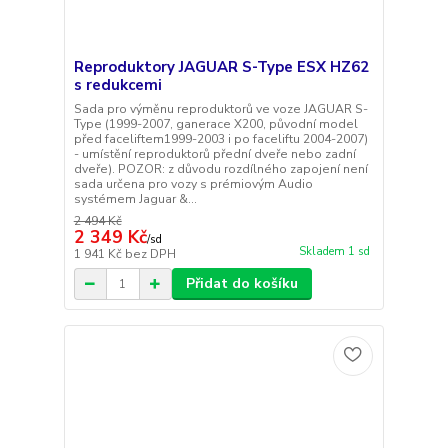
Reproduktory JAGUAR S-Type ESX HZ62
s redukcemi
Sada pro výměnu reproduktorů ve voze JAGUAR S-
Type (1999-2007, ganerace X200, původní model
před faceliftem1999-2003 i po faceliftu 2004-2007)
- umístění reproduktorů přední dveře nebo zadní
dveře). POZOR: z důvodu rozdílného zapojení není
sada určena pro vozy s prémiovým Audio
systémem Jaguar &...
2 494 Kč
2 349 Kč
/
sd
Skladem 1 sd
1 941 Kč
bez DPH
Přidat do košíku