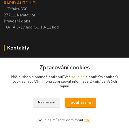
RAPID AUTOHIFI
U Tržnice 856
27711, Neratovice
Provozní doba:
PO-PÁ 9-17 hod, SO 10-12 hod
Kontakty
+420 315 695 567
Zpracování cookies
PO-PÁ / 9-17 hod, SO 10-12 hod
Náš e-shop a partneři potřebují Váš
souhlas
s použitím souborů
info@rapid-autohifi.com
cookies, aby Vám mohli zobrazovat informace týkající se Vašich
zájmů.
Souhlasím
Nastavení
Všechna práva vyhrazena © 2004-2024 Rapid Autohifi
Souhlas můžete odmítnout
zde
.
Vytvořeno na
Eshop-rychle.cz