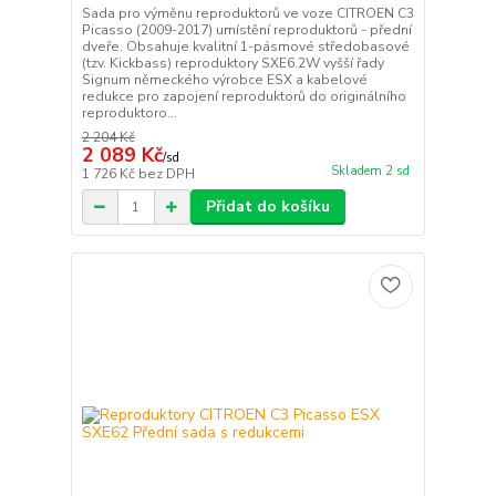
Sada pro výměnu reproduktorů ve voze CITROEN C3
Picasso (2009-2017) umístění reproduktorů - přední
dveře. Obsahuje kvalitní 1-pásmové středobasové
(tzv. Kickbass) reproduktory SXE6.2W vyšší řady
Signum německého výrobce ESX a kabelové
redukce pro zapojení reproduktorů do originálního
reproduktoro...
2 204 Kč
2 089 Kč
/
sd
Skladem 2 sd
1 726 Kč
bez DPH
Přidat do košíku