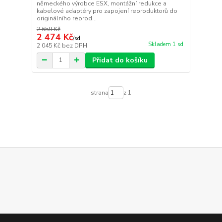
německého výrobce ESX, montážní redukce a
kabelové adaptéry pro zapojení reproduktorů do
originálního reprod...
2 659 Kč
2 474 Kč
/
sd
Skladem 1 sd
2 045 Kč
bez DPH
Přidat do košíku
strana
z 1