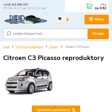
0
ks
+420 315 695 567
za
0 Kč
PO-PÁ / 9-17 hod, SO 10-12 hod
Menu
Hledat
Úvod
Výměna reproduktorů
Citroen
Citroen C3 Picasso
Citroen C3 Picasso reproduktory
Upřesnit parametry