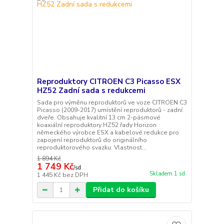
Reproduktory CITROEN C3 Picasso ESX
HZ52 Zadní sada s redukcemi
Sada pro výměnu reproduktorů ve voze CITROEN C3
Picasso (2009-2017) umístění reproduktorů - zadní
dveře. Obsahuje kvalitní 13 cm 2-pásmové
koaxiální reproduktory HZ52 řady Horizon
německého výrobce ESX a kabelové redukce pro
zapojení reproduktorů do originálního
reproduktorového svazku. Vlastnost...
1 894 Kč
1 749 Kč
/
sd
Skladem 1 sd
1 445 Kč
bez DPH
Přidat do košíku