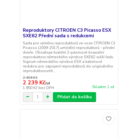
Reproduktory CITROEN C3 Picasso ESX
SXE62 Přední sada s redukcemi
Sada pro výměnu reproduktorů ve voze CITROEN C3
Picasso (2009-2017) umístění reproduktorů - přední
dveře. Obsahuje kvalitní 2-pásmové koaxiální
reproduktory německého výrobce SXE62 vyšší řady
Signum německého výrobce ESX a kabelové
redukce pro zapojení reproduktorů do originálního
reproduktorovéh...
2 404 Kč
2 239 Kč
/
sd
Skladem 1 sd
1 850 Kč
bez DPH
Přidat do košíku