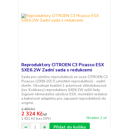
Reproduktory CITROEN C3 Picasso ESX
SXE6.2W Zadní sada s redukcemi
Sada pro výměnu reproduktorů ve voze CITROEN C3
Picasso (2009-2017) umístění reproduktorů - zadní
dveře. Obsahuje kvalitní 1-pásmové středobasové
(tzv. Kickbass) reproduktory SXE6.2W vyšší řady
Signum německého výrobce ESX, montážní redukce
a kabelové adaptéry pro zapojení reproduktorů do
originá...
2 459 Kč
2 324 Kč
/
sd
Skladem 2 sd
1 921 Kč
bez DPH
Přidat do košíku