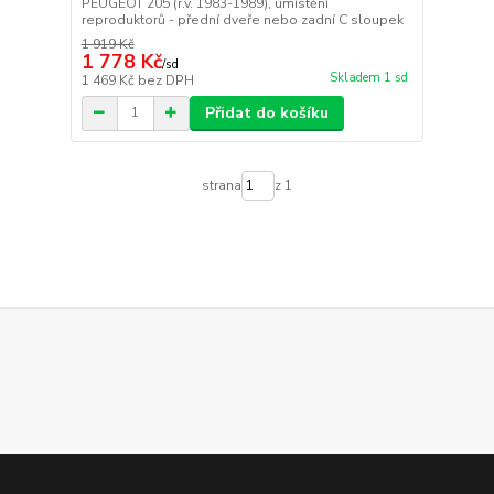
PEUGEOT 205 (r.v. 1983-1989), umístění
reproduktorů - přední dveře nebo zadní C sloupek
1 919 Kč
1 778 Kč
/
sd
Skladem 1 sd
1 469 Kč
bez DPH
Přidat do košíku
strana
z 1