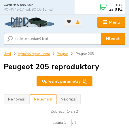
0
ks
+420 315 695 567
za
0 Kč
PO-PÁ / 9-17 hod, SO 10-12 hod
Menu
Hledat
Úvod
Výměna reproduktorů
Peugeot
Peugeot 205
Peugeot 205 reproduktory
Upřesnit parametry
Nejnovější
Nejlevnější
Nejdražší
Zobrazuji 1-2 z 2
strana
z 1