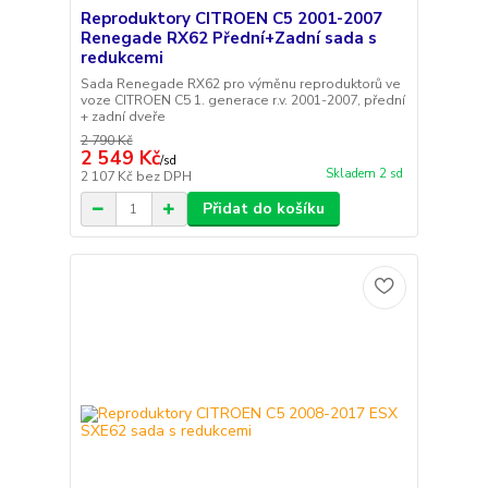
Reproduktory CITROEN C5 2001-2007
Renegade RX62 Přední+Zadní sada s
redukcemi
Sada Renegade RX62 pro výměnu reproduktorů ve
voze CITROEN C5 1. generace r.v. 2001-2007, přední
+ zadní dveře
2 790 Kč
2 549 Kč
/
sd
Skladem 2 sd
2 107 Kč
bez DPH
Přidat do košíku