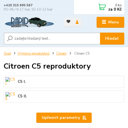
0
ks
+420 315 695 567
za
0 Kč
PO-PÁ / 9-17 hod, SO 10-12 hod
Menu
Hledat
Úvod
Výměna reproduktorů
Citroen
Citroen C5
Citroen C5 reproduktory
C5 I.
C5 II.
Upřesnit parametry