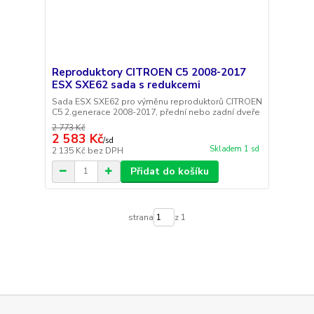
Reproduktory CITROEN C5 2008-2017
ESX SXE62 sada s redukcemi
Sada ESX SXE62 pro výměnu reproduktorů CITROEN
C5 2.generace 2008-2017, přední nebo zadní dveře
2 773 Kč
2 583 Kč
/
sd
Skladem 1 sd
2 135 Kč
bez DPH
Přidat do košíku
strana
z 1