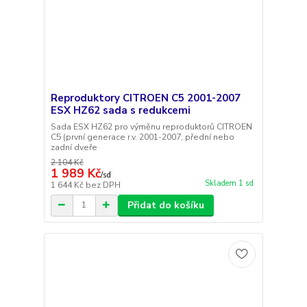
Reproduktory CITROEN C5 2001-2007
ESX HZ62 sada s redukcemi
Sada ESX HZ62 pro výměnu reproduktorů CITROEN
C5 (první generace r.v. 2001-2007, přední nebo
zadní dveře
2 104 Kč
1 989 Kč
/
sd
Skladem 1 sd
1 644 Kč
bez DPH
Přidat do košíku