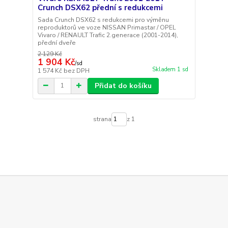
Crunch DSX62 přední s redukcemi
Sada Crunch DSX62 s redukcemi pro výměnu
reproduktorů ve voze NISSAN Primastar / OPEL
Vivaro / RENAULT Trafic 2.generace (2001-2014),
přední dveře
2 129 Kč
1 904 Kč
/
sd
Skladem 1 sd
1 574 Kč
bez DPH
Přidat do košíku
strana
z 1