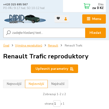
0
ks
+420 315 695 567
za
0 Kč
PO-PÁ / 9-17 hod, SO 10-12 hod
Menu
Hledat
Úvod
Výměna reproduktorů
Renault
Renault Trafic
Renault Trafic reproduktory
Upřesnit parametry
Nejnovější
Nejlevnější
Nejdražší
Zobrazuji 1-2 z 2
strana
z 1