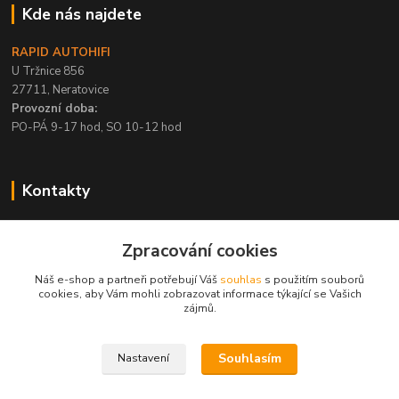
Kde nás najdete
RAPID AUTOHIFI
U Tržnice 856
27711, Neratovice
Provozní doba:
PO-PÁ 9-17 hod, SO 10-12 hod
Kontakty
+420 315 695 567
Zpracování cookies
PO-PÁ / 9-17 hod, SO 10-12 hod
Náš e-shop a partneři potřebují Váš
souhlas
s použitím souborů
info@rapid-autohifi.com
cookies, aby Vám mohli zobrazovat informace týkající se Vašich
zájmů.
Souhlasím
Nastavení