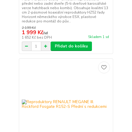
přední nebo zadní dveře (5-ti dveřové karosářské
verze hatchback nebo kombi). Obsahuje kvalitní 13
cm 2-pásmové koaxiální reproduktory HZ52 řady
Horizont německého výrobce ESX, plastové
redukce pro montáž do pův...
2 199 Kč
1 999 Kč
/
sd
Skladem 1 sd
1 652 Kč
bez DPH
Přidat do košíku