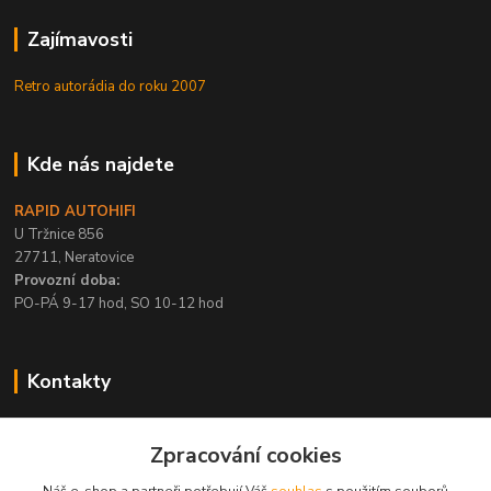
Zajímavosti
Retro autorádia do roku 2007
Kde nás najdete
RAPID AUTOHIFI
U Tržnice 856
27711, Neratovice
Provozní doba:
PO-PÁ 9-17 hod, SO 10-12 hod
Kontakty
+420 315 695 567
Zpracování cookies
PO-PÁ / 9-17 hod, SO 10-12 hod