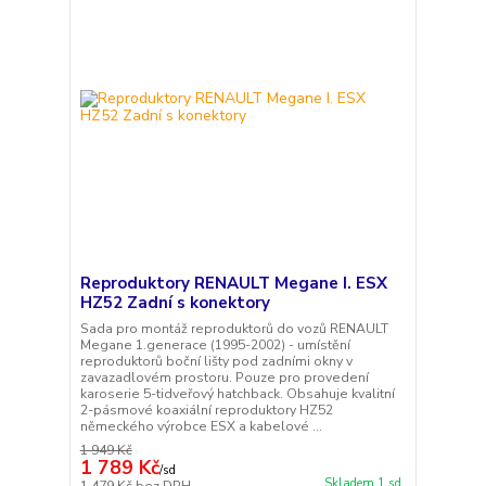
Reproduktory RENAULT Megane I. ESX
HZ52 Zadní s konektory
Sada pro montáž reproduktorů do vozů RENAULT
Megane 1.generace (1995-2002) - umístění
reproduktorů boční lišty pod zadními okny v
zavazadlovém prostoru. Pouze pro provedení
karoserie 5-tidveřový hatchback. Obsahuje kvalitní
2-pásmové koaxiální reproduktory HZ52
německého výrobce ESX a kabelové ...
1 949 Kč
1 789 Kč
/
sd
Skladem 1 sd
1 479 Kč
bez DPH