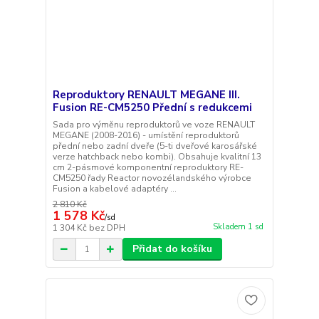
Reproduktory RENAULT MEGANE III.
Fusion RE-CM5250 Přední s redukcemi
Sada pro výměnu reproduktorů ve voze RENAULT
MEGANE (2008-2016) - umístění reproduktorů
přední nebo zadní dveře (5-ti dveřové karosářské
verze hatchback nebo kombi). Obsahuje kvalitní 13
cm 2-pásmové komponentní reproduktory RE-
CM5250 řady Reactor novozélandského výrobce
Fusion a kabelové adaptéry ...
2 810 Kč
1 578 Kč
/
sd
Skladem 1 sd
1 304 Kč
bez DPH
Přidat do košíku