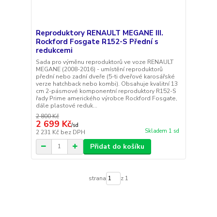
Reproduktory RENAULT MEGANE III.
Rockford Fosgate R152-S Přední s
redukcemi
Sada pro výměnu reproduktorů ve voze RENAULT
MEGANE (2008-2016) - umístění reproduktorů
přední nebo zadní dveře (5-ti dveřové karosářské
verze hatchback nebo kombi). Obsahuje kvalitní 13
cm 2-pásmové komponentní reproduktory R152-S
řady Prime amerického výrobce Rockford Fosgate,
dále plastové reduk...
2 800 Kč
2 699 Kč
/
sd
Skladem 1 sd
2 231 Kč
bez DPH
Přidat do košíku
strana
z 1