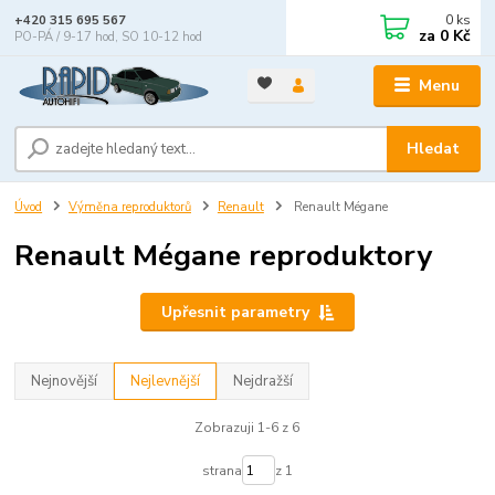
0
ks
+420 315 695 567
za
0 Kč
PO-PÁ / 9-17 hod, SO 10-12 hod
Menu
Hledat
Úvod
Výměna reproduktorů
Renault
Renault Mégane
Renault Mégane reproduktory
Upřesnit parametry
Nejnovější
Nejlevnější
Nejdražší
Zobrazuji 1-6 z 6
strana
z 1