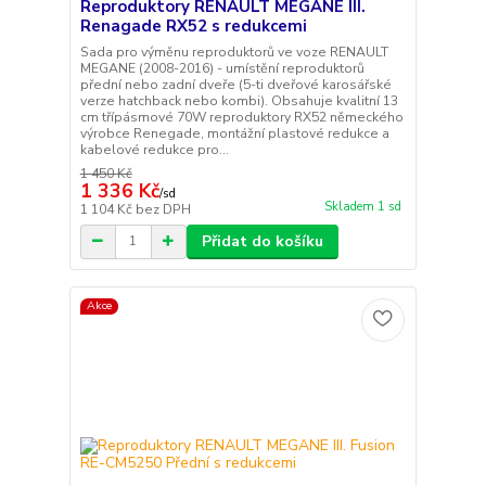
Reproduktory RENAULT MEGANE III.
Renagade RX52 s redukcemi
Sada pro výměnu reproduktorů ve voze RENAULT
MEGANE (2008-2016) - umístění reproduktorů
přední nebo zadní dveře (5-ti dveřové karosářské
verze hatchback nebo kombi). Obsahuje kvalitní 13
cm třípásmové 70W reproduktory RX52 německého
výrobce Renegade, montážní plastové redukce a
kabelové redukce pro...
1 450 Kč
1 336 Kč
/
sd
Skladem 1 sd
1 104 Kč
bez DPH
Přidat do košíku
Akce