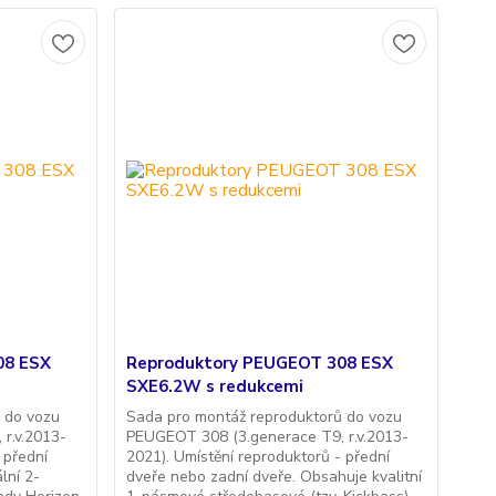
08 ESX
Reproduktory PEUGEOT 308 ESX
SXE6.2W s redukcemi
 do vozu
Sada pro montáž reproduktorů do vozu
r.v.2013-
PEUGEOT 308 (3.generace T9, r.v.2013-
- přední
2021). Umístění reproduktorů - přední
lní 2-
dveře nebo zadní dveře. Obsahuje kvalitní