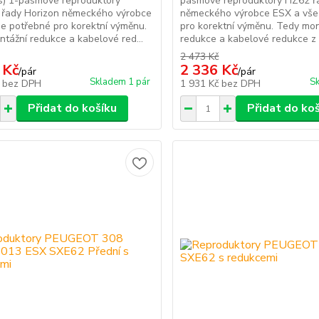
s) 1-pásmové reproduktory
pásmové reproduktory HZ62 ř
řady Horizon německého výrobce
německého výrobce ESX a vše
e potřebné pro korektní výměnu.
pro korektní výměnu. Tedy mon
tážní redukce a kabelové red...
redukce a kabelové redukce z or
2 473 Kč
 Kč
2 336 Kč
/
pár
/
pár
Skladem 1 pár
Sk
č
bez DPH
1 931 Kč
bez DPH
Přidat do košíku
Přidat do ko