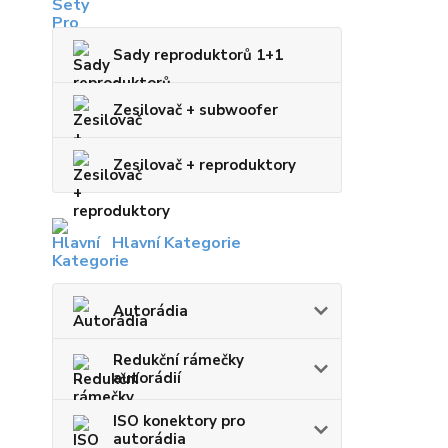
Sady reproduktorů 1+1
Zesilovač + subwoofer
Zesilovač + reproduktory
Hlavní Kategorie
Autorádia
Redukční rámečky
autorádií
ISO konektory pro
autorádia