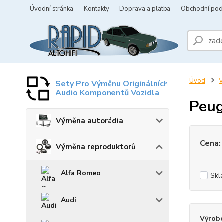
Úvodní stránka
Kontakty
Doprava a platba
Obchodní po
Úvod
V
Sety Pro Výměnu Originálních
Audio Komponentů Vozidla
Peug
Výměna autorádia
Cena:
Výměna reproduktorů
Alfa Romeo
Skl
Audi
Výrob