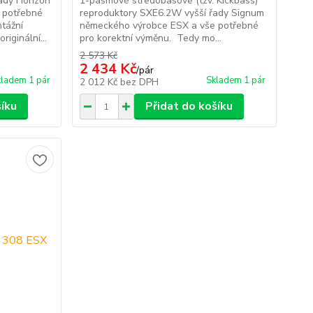
ady Horizon
1-pásmové středobasové (tzv. Kickbass)
 potřebné
reproduktory SXE6.2W vyšší řady Signum
tážní
německého výrobce ESX a vše potřebné
iginální...
pro korektní výměnu. Tedy mo...
2 573 Kč
2 434 Kč
/
pár
ladem 1 pár
Skladem 1 pár
2 012 Kč
bez DPH
šíku
Přidat do košíku