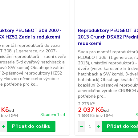
uktory PEUGEOT 308 2007-
Reproduktory PEUGEOT 3
SX HZ52 Zadní s redukcemi
2013 Crunch DSX62 Přední
redukcemi
o montáž reproduktorů do vozu
 308 (1.generace, r.v. 2007-
Sada pro montáž reproduktorů
místění reproduktorů - zadní dveře
PEUGEOT 308 (1.generace, r.v
aroserie 5-ti dveřový hatchback a
2013), umístění reproduktorů -
řové SW kombi) Obsahuje kvalitní
dveře (verze karoserie 5-ti dv
ní 2-pásmové reproduktory HZ52
hatchback a SW kombi, 3-dve
dy Horizon německého výrobce
hatchback) Obsahuje kvalitní 
e potřebné pro ko...
koaxiální 2-pásmové reprodu
amerického výrobce CRUNCH 
potřebné pro...
2 273 Kč
 Kč
2 037 Kč
/
sd
/
sd
Skladem 1 sd
S
č
bez DPH
1 683 Kč
bez DPH
Přidat do košíku
Přidat do ko