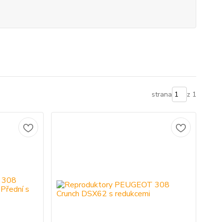
strana
z 1