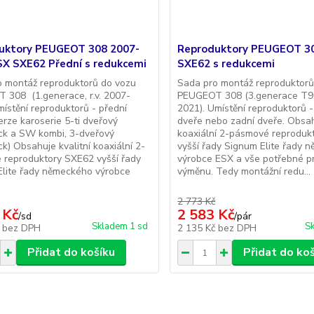
uktory PEUGEOT 308 2007-
Reproduktory PEUGEOT 3
SX SXE62 Přední s redukcemi
SXE62 s redukcemi
o montáž reproduktorů do vozu
Sada pro montáž reproduktorů
 308 (1.generace, r.v. 2007-
PEUGEOT 308 (3.generace T9, 
místění reproduktorů - přední
2021). Umístění reproduktorů 
erze karoserie 5-ti dveřový
dveře nebo zadní dveře. Obsah
ck a SW kombi, 3-dveřový
koaxiální 2-pásmové reproduk
k) Obsahuje kvalitní koaxiální 2-
vyšší řady Signum Elite řady 
 reproduktory SXE62 vyšší řady
výrobce ESX a vše potřebné pr
Elite řady německého výrobce
výměnu. Tedy montážní redu...
2 773 Kč
 Kč
2 583 Kč
/
sd
/
pár
Skladem 1 sd
Sk
č
bez DPH
2 135 Kč
bez DPH
Přidat do košíku
Přidat do ko