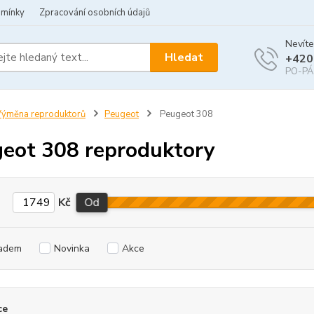
dmínky
Zpracování osobních údajů
Nevíte
Hledat
+420
PO-PÁ 
ýměna reproduktorů
Peugeot
Peugeot 308
eot 308 reproduktory
Kč
Od
adem
Novinka
Akce
ce