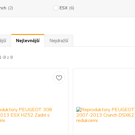
nch
(2)
ESX
(6)
jší
Nejlevnější
Nejdražší
1-8 z 8