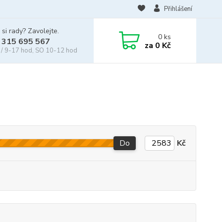
Přihlášení
 si rady? Zavolejte.
0
ks
 315 695 567
za
0 Kč
/ 9-17 hod, SO 10-12 hod
Do
Kč