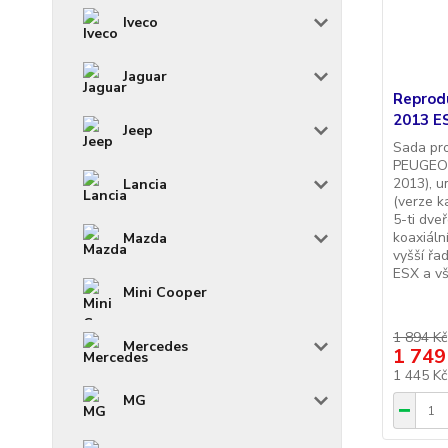
Iveco
Jaguar
Reprod
2013 E
Jeep
Sada pr
PEUGEOT
2013), u
Lancia
(verze k
5-ti dve
koaxiál
Mazda
vyšší řa
ESX a vš
Mini Cooper
1 894 Kč
Mercedes
1 749
1 445 K
MG