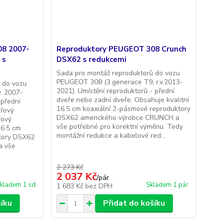
08 2007-
Reproduktory PEUGEOT 308 Crunch
 s
DSX62 s redukcemi
Sada pro montáž reproduktorů do vozu
PEUGEOT 308 (3.generace T9, r.v.2013-
 do vozu
2021). Umístění reproduktorů - přední
. 2007-
dveře nebo zadní dveře. Obsahuje kvalitní
 přední
16.5 cm koaxiální 2-pásmové reproduktory
eřový
DSX62 amerického výrobce CRUNCH a
řový
vše potřebné pro korektní výměnu. Tedy
16.5 cm
montážní redukce a kabelové red...
ktory DSX62
a vše
2 273 Kč
2 037 Kč
/
pár
kladem 1 sd
Skladem 1 pár
1 683 Kč
bez DPH
šíku
Přidat do košíku