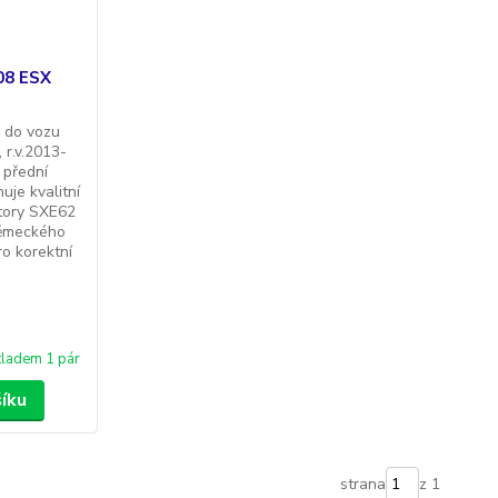
08 ESX
 do vozu
r.v.2013-
- přední
uje kvalitní
tory SXE62
německého
o korektní
ladem 1 pár
šíku
strana
z 1