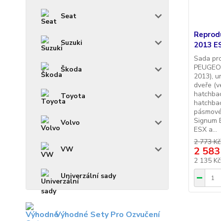
Seat
Reprod
Suzuki
2013 E
Sada pr
PEUGEOT
Škoda
2013), u
dveře (v
hatchba
Toyota
hatchbac
pásmové
Signum 
Volvo
ESX a...
2 773 Kč
VW
2 583
2 135 K
Univerzální sady
Výhodné Sety Pro Ozvučení