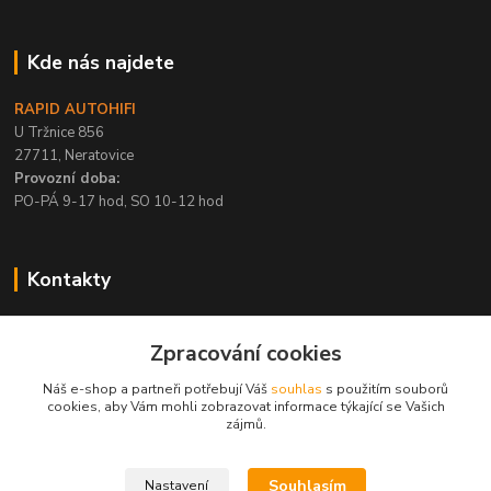
Kde nás najdete
RAPID AUTOHIFI
U Tržnice 856
27711, Neratovice
Provozní doba:
PO-PÁ 9-17 hod, SO 10-12 hod
Kontakty
+420 315 695 567
Zpracování cookies
PO-PÁ / 9-17 hod, SO 10-12 hod
Náš e-shop a partneři potřebují Váš
souhlas
s použitím souborů
info@rapid-autohifi.com
cookies, aby Vám mohli zobrazovat informace týkající se Vašich
zájmů.
Souhlasím
Nastavení