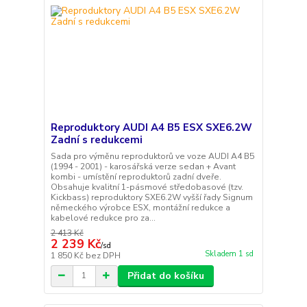
Reproduktory AUDI A4 B5 ESX SXE6.2W
Zadní s redukcemi
Sada pro výměnu reproduktorů ve voze AUDI A4 B5
(1994 - 2001) - karosářská verze sedan + Avant
kombi - umístění reproduktorů zadní dveře.
Obsahuje kvalitní 1-pásmové středobasové (tzv.
Kickbass) reproduktory SXE6.2W vyšší řady Signum
německého výrobce ESX, montážní redukce a
kabelové redukce pro za...
2 413 Kč
2 239 Kč
/
sd
Skladem 1 sd
1 850 Kč
bez DPH
Přidat do košíku