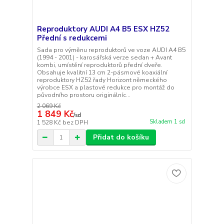
Reproduktory AUDI A4 B5 ESX HZ52
Přední s redukcemi
Sada pro výměnu reproduktorů ve voze AUDI A4 B5
(1994 - 2001) - karosářská verze sedan + Avant
kombi, umístění reproduktorů přední dveře.
Obsahuje kvalitní 13 cm 2-pásmové koaxiální
reproduktory HZ52 řady Horizont německého
výrobce ESX a plastové redukce pro montáž do
původního prostoru originálníc...
2 069 Kč
1 849 Kč
/
sd
Skladem 1 sd
1 528 Kč
bez DPH
Přidat do košíku