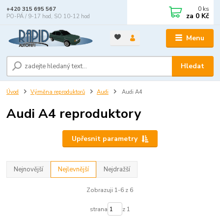
0
ks
+420 315 695 567
za
0 Kč
PO-PÁ / 9-17 hod, SO 10-12 hod
Menu
Hledat
Úvod
Výměna reproduktorů
Audi
Audi A4
Audi A4 reproduktory
Upřesnit parametry
Nejnovější
Nejlevnější
Nejdražší
Zobrazuji 1-6 z 6
strana
z 1