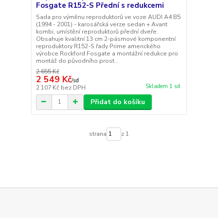
Fosgate R152-S Přední s redukcemi
Sada pro výměnu reproduktorů ve voze AUDI A4 B5
(1994 - 2001) - karosářská verze sedan + Avant
kombi, umístění reproduktorů přední dveře.
Obsahuje kvalitní 13 cm 2-pásmové komponentní
reproduktory R152-S řady Prime amerického
výrobce Rockford Fosgate a montážní redukce pro
montáž do původního prost...
2 655 Kč
2 549 Kč
/
sd
Skladem 1 sd
2 107 Kč
bez DPH
Přidat do košíku
strana
z 1