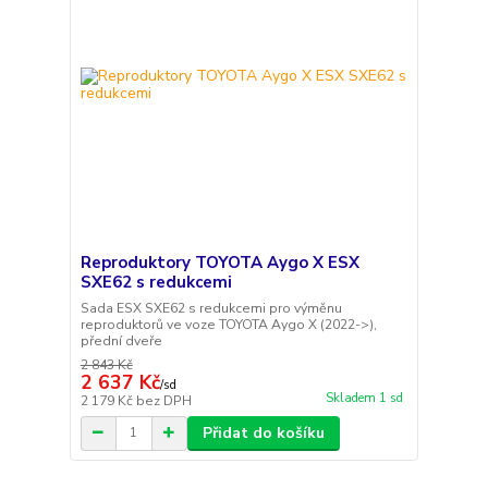
Reproduktory TOYOTA Aygo X ESX
SXE62 s redukcemi
Sada ESX SXE62 s redukcemi pro výměnu
reproduktorů ve voze TOYOTA Aygo X (2022->),
přední dveře
2 843 Kč
2 637 Kč
/
sd
Skladem 1 sd
2 179 Kč
bez DPH
Přidat do košíku