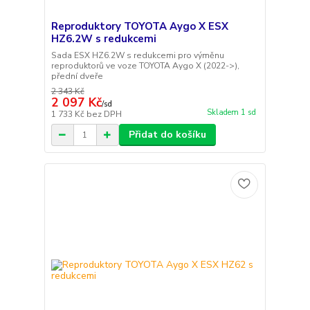
Reproduktory TOYOTA Aygo X ESX
HZ6.2W s redukcemi
Sada ESX HZ6.2W s redukcemi pro výměnu
reproduktorů ve voze TOYOTA Aygo X (2022->),
přední dveře
2 343 Kč
2 097 Kč
/
sd
Skladem 1 sd
1 733 Kč
bez DPH
Přidat do košíku