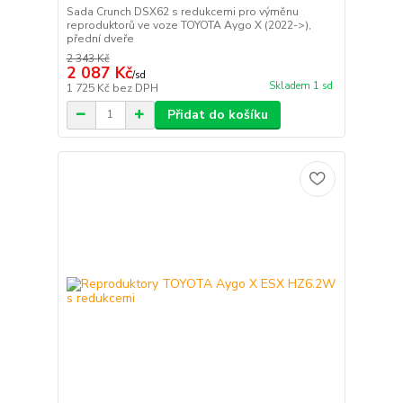
Sada Crunch DSX62 s redukcemi pro výměnu
reproduktorů ve voze TOYOTA Aygo X (2022->),
přední dveře
2 343 Kč
2 087 Kč
/
sd
Skladem 1 sd
1 725 Kč
bez DPH
Přidat do košíku