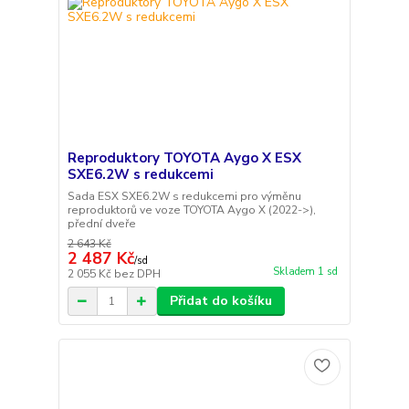
Reproduktory TOYOTA Aygo X ESX
SXE6.2W s redukcemi
Sada ESX SXE6.2W s redukcemi pro výměnu
reproduktorů ve voze TOYOTA Aygo X (2022->),
přední dveře
2 643 Kč
2 487 Kč
/
sd
Skladem 1 sd
2 055 Kč
bez DPH
Přidat do košíku