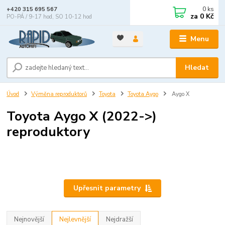
0
ks
+420 315 695 567
za
0 Kč
PO-PÁ / 9-17 hod, SO 10-12 hod
Menu
Hledat
Úvod
Výměna reproduktorů
Toyota
Toyota Aygo
Aygo X
Toyota Aygo X (2022->)
reproduktory
Upřesnit parametry
Nejnovější
Nejlevnější
Nejdražší