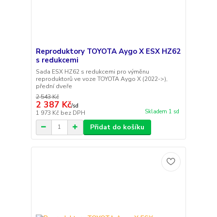
Reproduktory TOYOTA Aygo X ESX HZ62
s redukcemi
Sada ESX HZ62 s redukcemi pro výměnu
reproduktorů ve voze TOYOTA Aygo X (2022->),
přední dveře
2 543 Kč
2 387 Kč
/
sd
Skladem 1 sd
1 973 Kč
bez DPH
Přidat do košíku