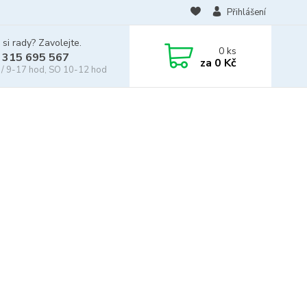
Přihlášení
 si rady? Zavolejte.
0
ks
 315 695 567
za
0 Kč
/ 9-17 hod, SO 10-12 hod