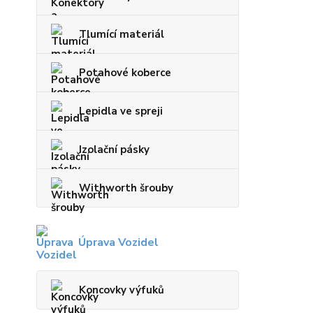
Tlumící materiál
Potahové koberce
Lepidla ve spreji
Izolační pásky
Withworth šrouby
Úprava Vozidel
Koncovky výfuků