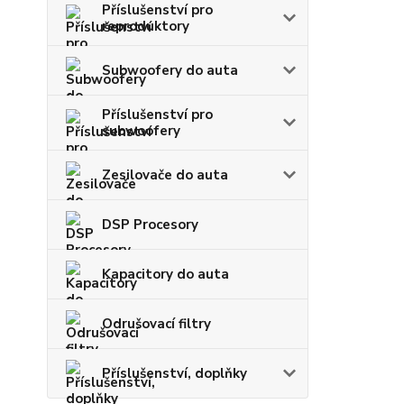
Příslušenství pro
reproduktory
Subwoofery do auta
Příslušenství pro
subwoofery
Zesilovače do auta
DSP Procesory
Kapacitory do auta
Odrušovací filtry
Příslušenství, doplňky