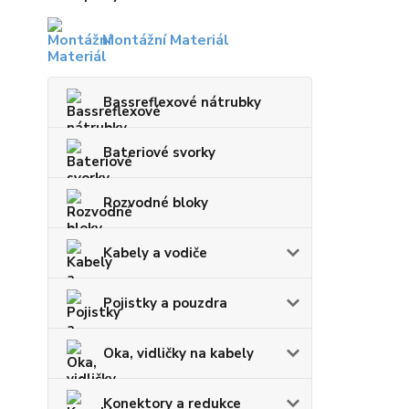
Montážní Materiál
Bassreflexové nátrubky
Bateriové svorky
Rozvodné bloky
Kabely a vodiče
Pojistky a pouzdra
Oka, vidličky na kabely
Konektory a redukce