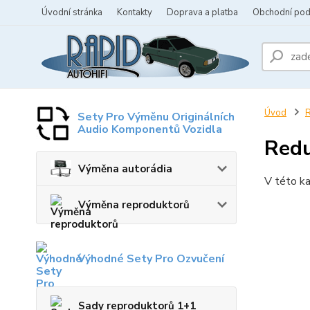
Úvodní stránka
Kontakty
Doprava a platba
Obchodní po
Úvod
R
Sety Pro Výměnu Originálních
Audio Komponentů Vozidla
Redu
Výměna autorádia
V této ka
Výměna reproduktorů
Výhodné Sety Pro Ozvučení
Sady reproduktorů 1+1