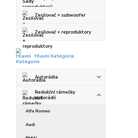
Zesilovač + subwoofer
Zesilovač + reproduktory
Hlavní Kategorie
Autorádia
Redukční rámečky
autorádií
Alfa Romeo
Audi