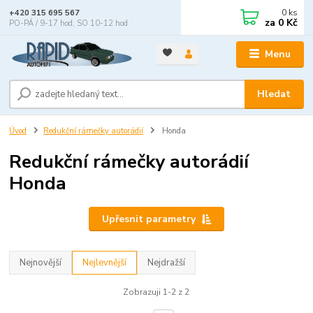
0
ks
+420 315 695 567
za
0 Kč
PO-PÁ / 9-17 hod, SO 10-12 hod
Menu
Hledat
Úvod
Redukční rámečky autorádií
Honda
Redukční rámečky autorádií
Honda
Upřesnit parametry
Nejnovější
Nejlevnější
Nejdražší
Zobrazuji 1-2 z 2