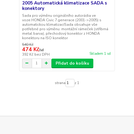
2005 Automatická klimatizace SADA s
konektory
Sada pro výměnu originálního autorádia ve
voze:HONDA Civic 7.generace (2001->2005) s
automatickou klimatizacíSada obsahuje vše
potřebné pro výměnu: montážní rámeček (stříbrná
metal barva), přechodový konektor z HONDA
konektoru na ISO konektor
540 Kč
474 Kč
/
sd
Skladem 1 sd
392 Kč
bez DPH
Přidat do košíku
strana
z 1