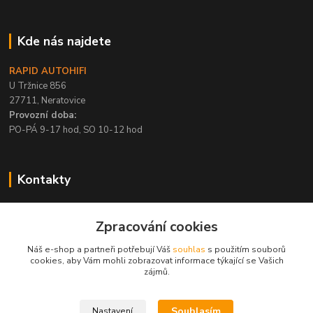
Kde nás najdete
RAPID AUTOHIFI
U Tržnice 856
27711, Neratovice
Provozní doba:
PO-PÁ 9-17 hod, SO 10-12 hod
Kontakty
+420 315 695 567
Zpracování cookies
PO-PÁ / 9-17 hod, SO 10-12 hod
Náš e-shop a partneři potřebují Váš
souhlas
s použitím souborů
info@rapid-autohifi.com
cookies, aby Vám mohli zobrazovat informace týkající se Vašich
zájmů.
Souhlasím
Nastavení