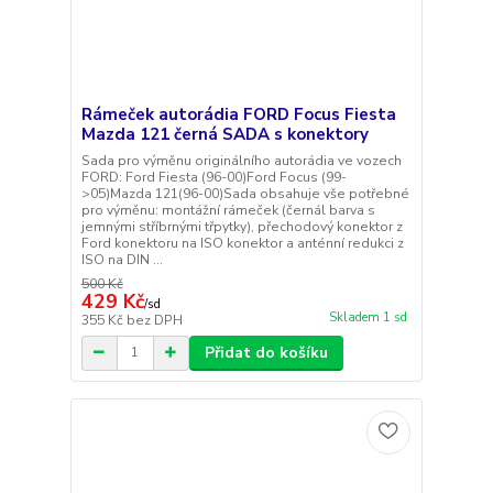
Rámeček autorádia FORD Focus Fiesta
Mazda 121 černá SADA s konektory
Sada pro výměnu originálního autorádia ve vozech
FORD: Ford Fiesta (96-00)Ford Focus (99-
>05)Mazda 121(96-00)Sada obsahuje vše potřebné
pro výměnu: montážní rámeček (černál barva s
jemnými stříbrnými třpytky), přechodový konektor z
Ford konektoru na ISO konektor a anténní redukci z
ISO na DIN ...
500 Kč
429 Kč
/
sd
Skladem 1 sd
355 Kč
bez DPH
Přidat do košíku