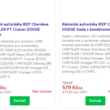
k autorádia JEEP Cherokee
Rámeček autorádia JEEP
ER PT Cruiser DODGE
DODGE Sada s konektore
r
Sada s rámečkem, ISO redukč
konektorem a anténním adapt
 rámeček pro instalaci 1DIN
montáž autorádia do:CHRYSL
aVhodné pro automobily:
CHRYSLER Grand Cherokee (0
R 300M [LH] facelift (9/2001-
CHRYSLER / DODGE Neon (00
CHRYSLER Neon [PL/PT](9/1999-
CHRYSLER Grand Voyager (3/
)CHRYSLER PT Cruiser [FY/JY]
CHRYSLER Voyager R3 (02->
-12/2005) CHRYSLER Sebring [JR]
PT Cruiser (2000-2005)CHRY
-4/2007)CHRYSLER Voyager R3
Sebring (00->) CHRY...
)CHRYSLER Voyager (2001-
LER S...
704 Kč
č
579 Kč
/
ks
/
sd
Není skladem
N
ez DPH
479 Kč
bez DPH
Detail
Detail