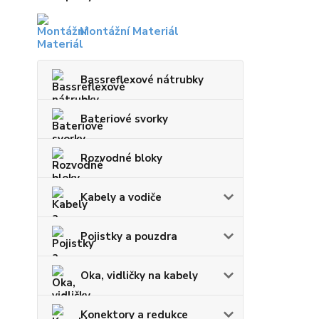
Montážní Materiál
Bassreflexové nátrubky
Bateriové svorky
Rozvodné bloky
Kabely a vodiče
Pojistky a pouzdra
Oka, vidličky na kabely
Konektory a redukce