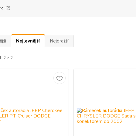
ro
(2)
jší
Nejlevnější
Nejdražší
1-2 z 2