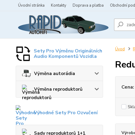
Úvodní stránka
Kontakty
Doprava a platba
Obchodní po
Úvod
R
Sety Pro Výměnu Originálních
Audio Komponentů Vozidla
Redu
Výměna autorádia
Cena:
Výměna reproduktorů
Skl
Výhodné Sety Pro Ozvučení
Výrob
Sady reproduktorů 1+1