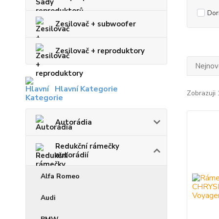
Dor
Zesilovač + subwoofer
Zesilovač + reproduktory
Nejnově
Hlavní Kategorie
Zobrazuji 
Autorádia
Redukční rámečky
autorádií
Alfa Romeo
Audi