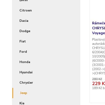
BMW
Citroen
Dacia
Rámeče
CHRYSL
Dodge
Voyage
Plastový
Fiat
autorádi
CHRYSLE
Ford
6/2004)
10/2005
(6/2000
Honda
(3/2001
(2002->
Hyundai
>)CHRYS
280 Kč
229 K
Chrysler
189 Kč
b
Jeep
Kia