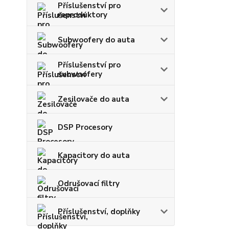
Příslušenství pro
reproduktory
Subwoofery do auta
Příslušenství pro
subwoofery
Zesilovače do auta
DSP Procesory
Kapacitory do auta
Odrušovací filtry
Příslušenství, doplňky