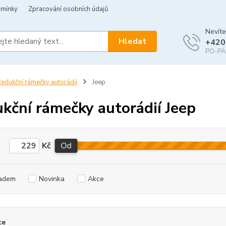
dmínky
Zpracování osobních údajů
Nevíte
Hledat
+420
PO-PÁ 
edukční rámečky autorádií
Jeep
kční rámečky autorádií Jeep
Kč
Od
adem
Novinka
Akce
ce