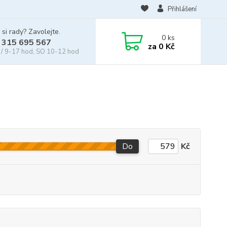
Přihlášení
 si rady? Zavolejte.
0
ks
 315 695 567
za
0 Kč
/ 9-17 hod, SO 10-12 hod
Do
Kč