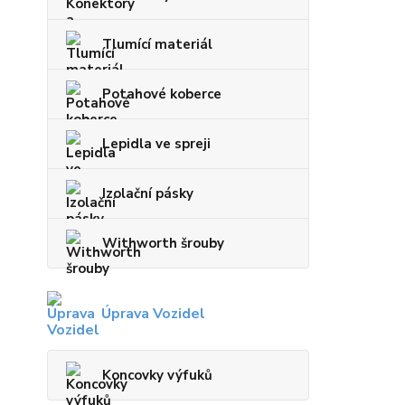
Tlumící materiál
Potahové koberce
Lepidla ve spreji
Izolační pásky
Withworth šrouby
Úprava Vozidel
Koncovky výfuků