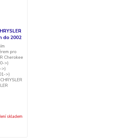
 CHRYSLER
m do 2002
ním
érem pro
ER Cherokee
0->)
->)
01->)
) CHRYSLER
SLER
ení skladem