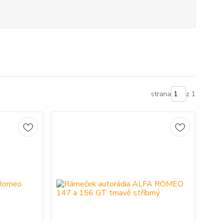
strana
z 1