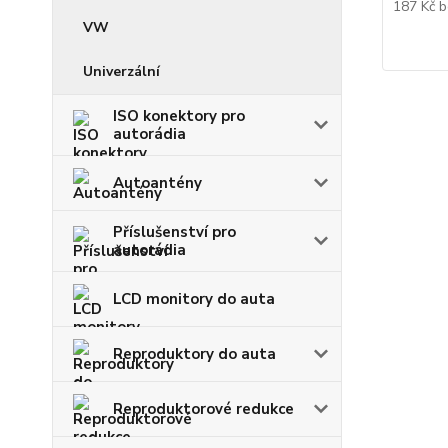
187 Kč
b
VW
Univerzální
ISO konektory pro
autorádia
Autoantény
Příslušenství pro
autorádia
LCD monitory do auta
Reproduktory do auta
Reproduktorové redukce