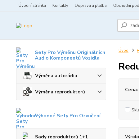
Úvodní stránka
Kontakty
Doprava a platba
Obchodní po
Úvod
R
Sety Pro Výměnu Originálních
Audio Komponentů Vozidla
Redu
Výměna autorádia
Cena:
Výměna reproduktorů
Skl
Výhodné Sety Pro Ozvučení
Sady reproduktorů 1+1
Výrob