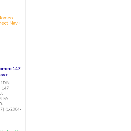
Romeo 147
Nav+
i 1DIN
o 147
ct
ALFA
0-
7] (1/2004-