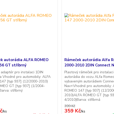
k autorádia ALFA ROMEO
Rámeček autorádia Alfa 
56 GT stříbrný
2000-2010 2DIN Connect 
 adaptér pro instalaci 1DIN
Plastový rámeček pro instalac
a Vhodné pro automobily: ALFA
autorádia do vozu ALfa Rome
47 [typ 937] (12/2000-2010)
vybaveným autorádiem Conne
MEO GT [typ 937] (1/2004-
Nav+Vhodné pro automobily: 
Barva: stříbrný
ROMEO 147 [typ 937] (12/200
2010)ALFA ROMEO GT [typ 93
4/2010)Barva: stříbrná
399 Kč
č
359 Kč
/
ks
/
ks