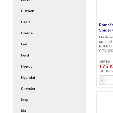
Citroen
Dacia
Rámeče
Spider
Dodge
Plastový
autorádi
Fiat
ROMEO S
GTV (200
Ford
190 Kč
175 K
Honda
145 Kč
b
Hyundai
Chrysler
Jeep
Kia