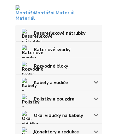
Montážní Materiál
Bassreflexové nátrubky
Bateriové svorky
Rozvodné bloky
Kabely a vodiče
Pojistky a pouzdra
Oka, vidličky na kabely
Konektory a redukce