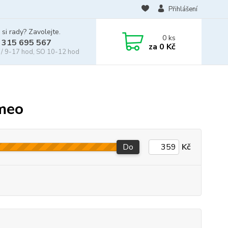
Přihlášení
 si rady? Zavolejte.
0
ks
 315 695 567
za
0 Kč
/ 9-17 hod, SO 10-12 hod
omeo
Do
Kč