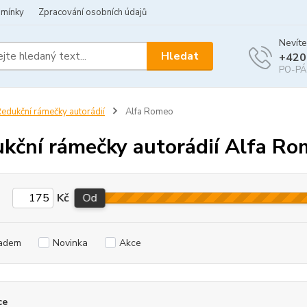
dmínky
Zpracování osobních údajů
Nevíte
Hledat
+420
PO-PÁ 
edukční rámečky autorádií
Alfa Romeo
kční rámečky autorádií Alfa R
Kč
Od
adem
Novinka
Akce
ce