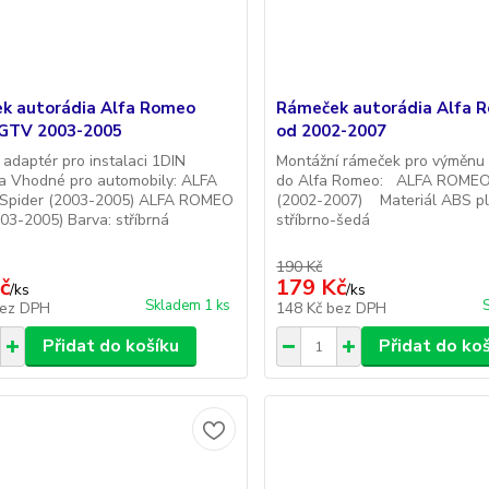
k autorádia Alfa Romeo
Rámeček autorádia Alfa 
 GTV 2003-2005
od 2002-2007
 adaptér pro instalaci 1DIN
Montážní rámeček pro výměnu 
a Vhodné pro automobily: ALFA
do Alfa Romeo: ALFA ROMEO
pider (2003-2005) ALFA ROMEO
(2002-2007) Materiál ABS p
3-2005) Barva: stříbrná
stříbrno-šedá
190 Kč
č
179 Kč
/
ks
/
ks
Skladem 1 ks
ez DPH
148 Kč
bez DPH
Přidat do košíku
Přidat do ko