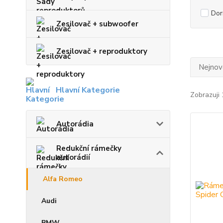
Dor
Zesilovač + subwoofer
Zesilovač + reproduktory
Nejnově
Hlavní Kategorie
Zobrazuji 
Autorádia
Redukční rámečky
autorádií
Alfa Romeo
Audi
BMW