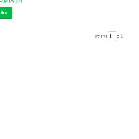
Skladem 1 ks
šíku
strana
z 1