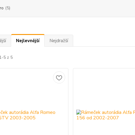
ro
(5)
jší
Nejlevnější
Nejdražší
1-5 z 5