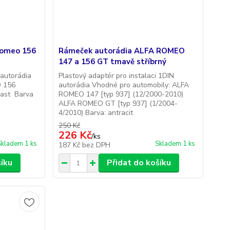
Romeo 156
Rámeček autorádia ALFA ROMEO
147 a 156 GT tmavě stříbrný
autorádia
Plastový adaptér pro instalaci 1DIN
 156
autorádia Vhodné pro automobily: ALFA
last Barva
ROMEO 147 [typ 937] (12/2000-2010)
ALFA ROMEO GT [typ 937] (1/2004-
4/2010) Barva: antracit
250 Kč
226 Kč
/
ks
Skladem 1 ks
Skladem 1 ks
187 Kč
bez DPH
šíku
Přidat do košíku