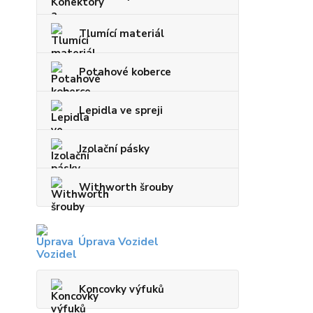
Tlumící materiál
Potahové koberce
Lepidla ve spreji
Izolační pásky
Withworth šrouby
Úprava Vozidel
Koncovky výfuků