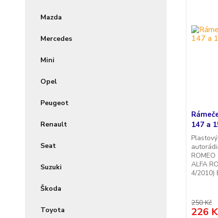
Mazda
Mercedes
Mini
Opel
Peugeot
Rámeče
Renault
147 a 1
Plastový
Seat
autorádi
ROMEO 1
ALFA RO
Suzuki
4/2010) 
Škoda
250 Kč
Toyota
226 K