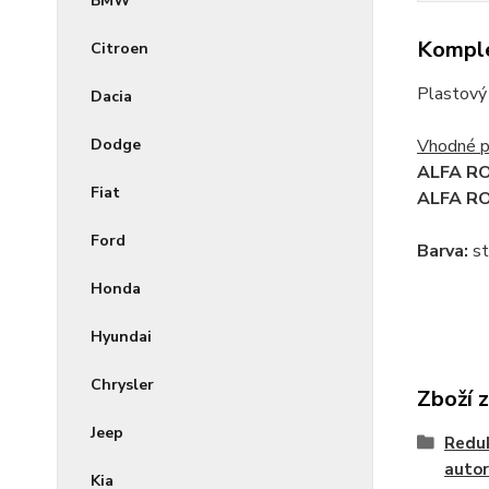
BMW
Komple
Citroen
Plastový
Dacia
Vhodné p
Dodge
ALFA RO
Fiat
ALFA RO
Ford
Barva:
st
Honda
Hyundai
Chrysler
Zboží 
Jeep
Reduk
autor
Kia