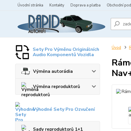
Úvodní stránka
Kontakty
Doprava a platba
Obchodní po
Úvod
R
Sety Pro Výměnu Originálních
Audio Komponentů Vozidla
Ráme
Nav
Výměna autorádia
Výměna reproduktorů
Výhodné Sety Pro Ozvučení
Sady reproduktorů 1+1