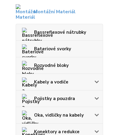
Montážní Materiál
Bassreflexové nátrubky
Bateriové svorky
Rozvodné bloky
Kabely a vodiče
Pojistky a pouzdra
Oka, vidličky na kabely
Konektory a redukce