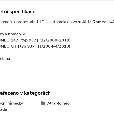
tní specifikace
 rámeček pro instalaci 1DIN autorádia do vozu
ALfa Romeo 147
ro automobily:
MEO 147 [typ 937] (12/2000-2010)
MEO GT [typ 937] (1/2004-4/2010)
říbrná
zařazeno v kategoriích
ční rámečky
Alfa Romeo
ádií