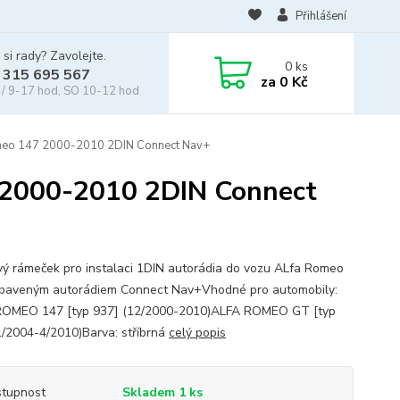
Přihlášení
 si rady? Zavolejte.
0
ks
 315 695 567
za
0 Kč
/ 9-17 hod, SO 10-12 hod
meo 147 2000-2010 2DIN Connect Nav+
 2000-2010 2DIN Connect
vý rámeček pro instalaci 1DIN autorádia do vozu ALfa Romeo
baveným autorádiem Connect Nav+Vhodné pro automobily:
ROMEO 147 [typ 937] (12/2000-2010)ALFA ROMEO GT [typ
1/2004-4/2010)Barva: stříbrná
celý popis
tupnost
Skladem 1 ks