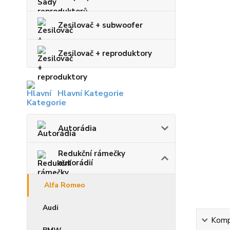
Zesilovač + subwoofer
Zesilovač + reproduktory
Hlavní Kategorie
Autorádia
Redukční rámečky
autorádií
Alfa Romeo
Audi
Kompl