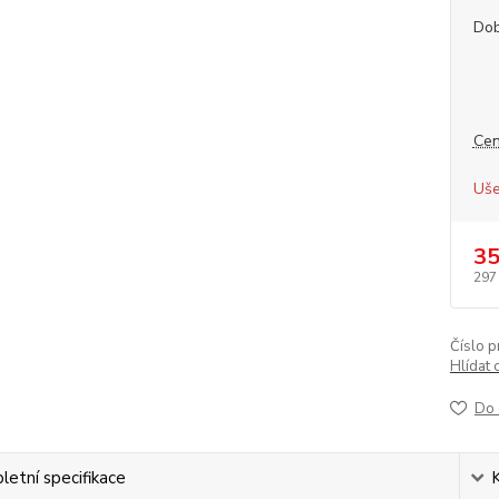
Dob
Cen
Uše
35
297
Číslo p
Hlídat 
Do 
etní specifikace