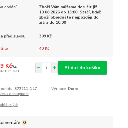
a dodání
Zboží Vám můžeme doručit již
10.08.2026 do 13:00. Stačí, když
zboží objednáte nejpozději do
zítra do 10:00
a před slevou
399 Kč
tříte
40 Kč
9 Kč
/
ks
Přidat do košíku
 Kč
bez DPH
roduktu:
372211-147
Výrobce:
Dorro
cenu / dostupnost
oblíbených
Komentáře
0