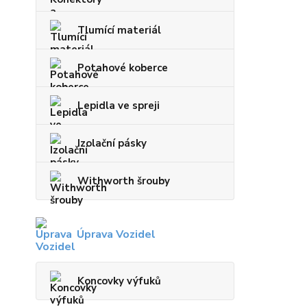
Tlumící materiál
Potahové koberce
Lepidla ve spreji
Izolační pásky
Withworth šrouby
Úprava Vozidel
Koncovky výfuků