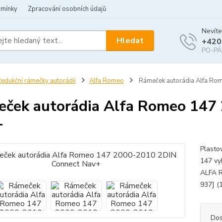
dmínky
Zpracování osobních údajů
Nevíte
Hledat
+420
PO-PÁ 
edukční rámečky autorádií
Alfa Romeo
Rámeček autorádia Alfa Ro
ček autorádia Alfa Romeo 147
+
Plasto
147 vy
ALFA 
937] (
Dos