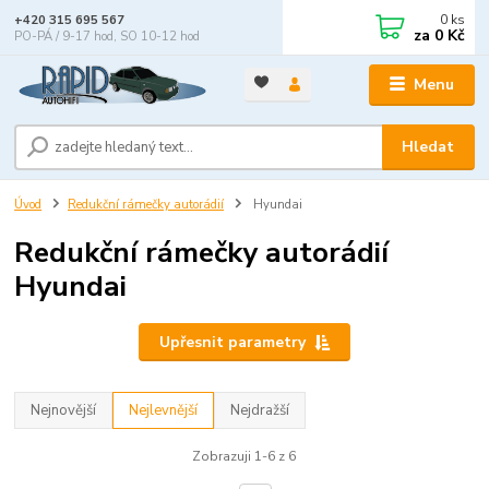
0
ks
+420 315 695 567
za
0 Kč
PO-PÁ / 9-17 hod, SO 10-12 hod
Menu
Hledat
Úvod
Redukční rámečky autorádií
Hyundai
Redukční rámečky autorádií
Hyundai
Upřesnit parametry
Nejnovější
Nejlevnější
Nejdražší
Zobrazuji 1-6 z 6