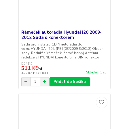
Rámeček autorádia Hyundai i20 2009-
2012 Sada s konektorem
Sada pro instalaci 1DIN autorádia do
vozu: HYUNDAI i20 I. [PB] (03/2009-5/2012) Obsah
sady: Redukční rámeček (černé barvy) Anténní
redukce z HYUNDAI konektoru na DIN konektor
594 Kč
511 Kč
/
sd
Skladem 1 sd
422 Kč
bez DPH
Přidat do košíku