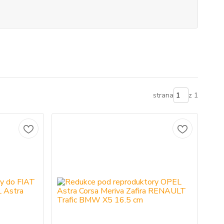
strana
z 1