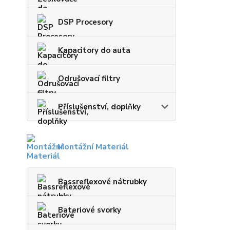
DSP Procesory
Kapacitory do auta
Odrušovací filtry
Příslušenství, doplňky
Montážní Materiál
Bassreflexové nátrubky
Bateriové svorky