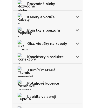
Rozvodné bloky
Kabely a vodiče
Pojistky a pouzdra
Oka, vidličky na kabely
Konektory a redukce
Tlumící materiál
Potahové koberce
Lepidla ve spreji