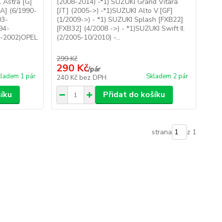
 Astra [G]
(2008-2014) -*1) SUZUKI Grand Vitara
[A] (6/1990-
[JT] (2005->) -*1)SUZUKI Alto V.[GF]
03-
(1/2009->) - *1) SUZUKI Splash [FXB22]
94-
[FXB32] (4/2008 ->) - *1)SUZUKI Swift II.
5-2002)OPEL
(2/2005-10/2010) -...
299 Kč
290 Kč
/
pár
ladem 1 pár
Skladem 2 pár
240 Kč
bez DPH
šíku
Přidat do košíku
strana
z 1