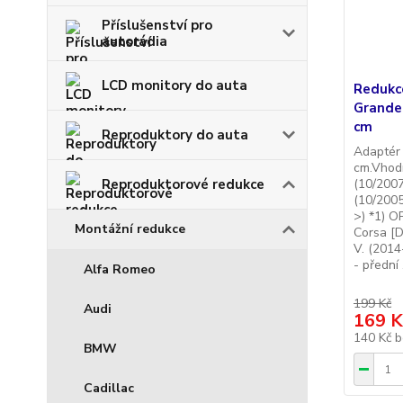
Příslušenství pro
autorádia
LCD monitory do auta
Redukc
Grande
cm
Reproduktory do auta
Adaptér 
cm.Vhodn
(10/2007
Reproduktorové redukce
(10/2005
>) *1) O
Montážní redukce
Corsa [D
V. (2014
- přední .
Alfa Romeo
199 Kč
Audi
169 K
140 Kč
b
BMW
Cadillac