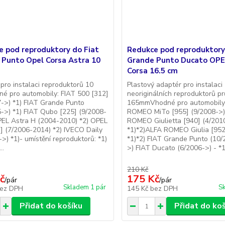
e pod reproduktory do Fiat
Redukce pod reproduktory
 Punto Opel Corsa Astra 10
Grande Punto Ducato OPE
Corsa 16.5 cm
pro instalaci reproduktorů 10
Plastový adaptér pro instalaci
é pro automobily: FIAT 500 [312]
neoriginálních reproduktorů p
->) *1) FIAT Grande Punto
165mmVhodné pro automobily
->) *1) FIAT Qubo [225] (9/2008-
ROMEO MiTo [955] (9/2008->)
PEL Astra H (2004-2010) *2) OPEL
ROMEO Giulietta [940] (4/2010
] (7/2006-2014) *2) IVECO Daily
*1)*2)ALFA ROMEO Giulia [952
->) *1)- umístění reproduktorů: *1)
*1)*2) FIAT Grande Punto (10/
..
>) FIAT Ducato (6/2006->) - *1
210 Kč
č
175 Kč
/
pár
/
pár
Skladem 1 pár
Sk
ez DPH
145 Kč
bez DPH
Přidat do košíku
Přidat do ko