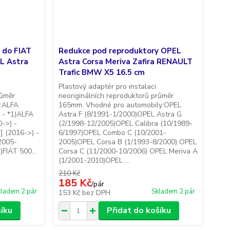
 do FIAT
Redukce pod reproduktory OPEL
L Astra
Astra Corsa Meriva Zafira RENAULT
Trafic BMW X5 16.5 cm
Plastový adaptér pro instalaci
růměr
neoriginálních reproduktorů průměr
:ALFA
165mm. Vhodné pro automobily:OPEL
 - *1)ALFA
Astra F (8/1991-1/2000)OPEL Astra G
->) -
(2/1998-12/2005)OPEL Calibra (10/1989-
] (2016->) -
6/1997)OPEL Combo C (10/2001-
2005-
2005)OPEL Corsa B (1/1993-8/2000) OPEL
)FIAT 500...
Corsa C (11/2000-10/2006) OPEL Meriva A
(1/2001-2010)OPEL ...
210 Kč
185 Kč
/
pár
ladem 2 pár
Skladem 2 pár
153 Kč
bez DPH
šíku
Přidat do košíku