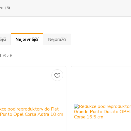
ro
(5)
jší
Nejlevnější
Nejdražší
1-6 z 6