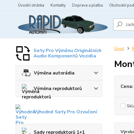
Úvodní stránka
Kontakty
Doprava a platba
Obchodní po
Úvod
R
Sety Pro Výměnu Originálních
Audio Komponentů Vozidla
Mont
Výměna autorádia
Cena:
Výměna reproduktorů
Skl
Výhodné Sety Pro Ozvučení
Výrob
Sady reproduktorů 1+1