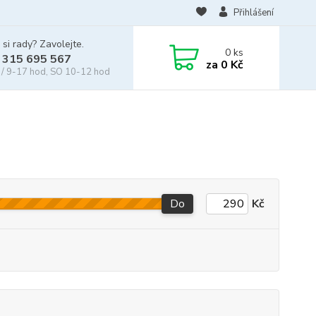
Přihlášení
 si rady? Zavolejte.
0
ks
 315 695 567
za
0 Kč
/ 9-17 hod, SO 10-12 hod
Do
Kč