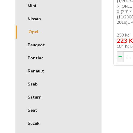
(1/2013-
Mini
>) OPEL 
X (2017
(11/2008
Nissan
2019)OP
Opel
259 Kč
223 K
Peugeot
184 Kč
b
Pontiac
Renault
Saab
Saturn
Seat
Suzuki