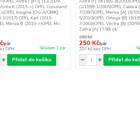
>)OPEL Astra J [IP-J] (12/2009-
Astra [F] (9/1991-8/2000)OPEL
Astra K (2015->) OPEL Crossland
(1/1998-1/2005)OPEL Calibra 
->)OPEL Insignia [OG-A/GMIK]
7/1997)OPEL Meriva [A] (5/20
-1/2017) OPEL Karl (2015-
5/2010)OPEL Omega [B] (3/19
EL Meriva B (2010->)OPEL Mo...
7/2003)OPEL Vectra [B) (10/9
Zafira [A] (T98) (4/...
280 Kč
č
250 Kč
/
pár
/
pár
Skladem 1 pár
Sk
ez DPH
207 Kč
bez DPH
Přidat do košíku
Přidat do ko