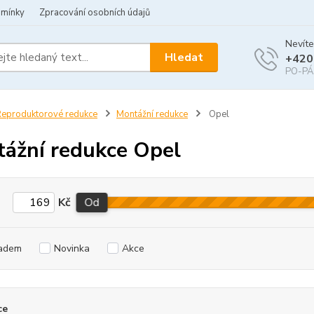
dmínky
Zpracování osobních údajů
Nevíte
Hledat
+420
PO-PÁ 
eproduktorové redukce
Montážní redukce
Opel
ážní redukce Opel
Kč
Od
adem
Novinka
Akce
ce