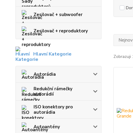
Dor
Zesilovač + subwoofer
Zesilovač + reproduktory
Nejnově
Hlavní Kategorie
Zobrazuji 
Autorádia
Redukční rámečky
autorádií
ISO konektory pro
autorádia
Autoantény