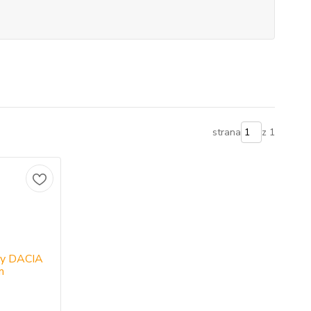
strana
z 1