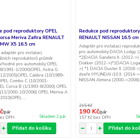
e pod reproduktory OPEL
Redukce pod reproduktor
Corsa Meriva Zafira RENAULT
RENAULT NISSAN 16.5 cm
 BMW X5 16.5 cm
Adaptér pro instalaci reprod
pro automobily:DACIA Lodgy (
 adaptér pro instalaci
*2)DACIA Sandero II. (2012->
álních reproduktorů průměr
Dokker (2012->)*1DACIA Logan
Vhodné pro automobily:OPEL
>) *1 DACIA Duster II. (2018->)
(8/1991-1/2000)OPEL Astra G
dveře HYUNDAI i10 II. (2014->)
12/2005)OPEL Calibra (10/1989-
NISSAN Almera (2000->2006)
OPEL Combo C (10/2001-
EL Corsa B (1/1993-8/2000) OPEL
 (11/2000-10/2006) OPEL Meriva A
2010)OPEL ...
215 Kč
č
190 Kč
/
pár
/
pár
Skladem 2 pár
Sk
ez DPH
157 Kč
bez DPH
Přidat do košíku
Přidat do ko