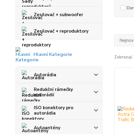
Dor
Zesilovač + subwoofer
Zesilovač + reproduktory
Nejnově
Hlavní Kategorie
Zobrazuji 
Autorádia
Redukční rámečky
autorádií
ISO konektory pro
autorádia
Autoantény