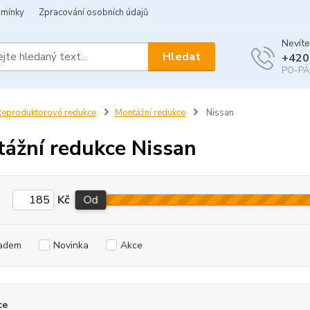
dmínky
Zpracování osobních údajů
Nevíte
Hledat
+420
PO-PÁ 
eproduktorové redukce
Montážní redukce
Nissan
ážní redukce Nissan
Kč
Od
adem
Novinka
Akce
ce