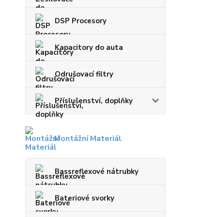
DSP Procesory
Kapacitory do auta
Odrušovací filtry
Příslušenství, doplňky
Montážní Materiál
Bassreflexové nátrubky
Bateriové svorky