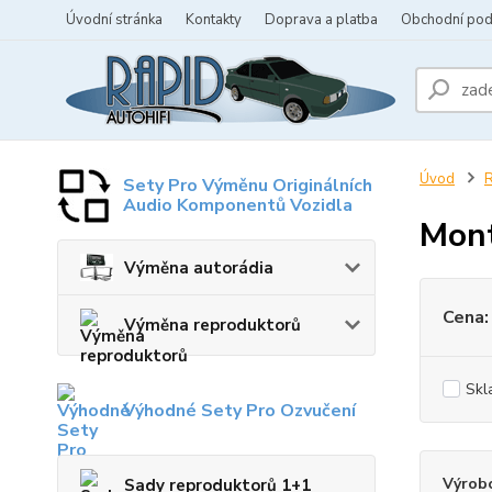
Úvodní stránka
Kontakty
Doprava a platba
Obchodní po
Úvod
R
Sety Pro Výměnu Originálních
Audio Komponentů Vozidla
Mont
Výměna autorádia
Cena:
Výměna reproduktorů
Skl
Výhodné Sety Pro Ozvučení
Výrob
Sady reproduktorů 1+1