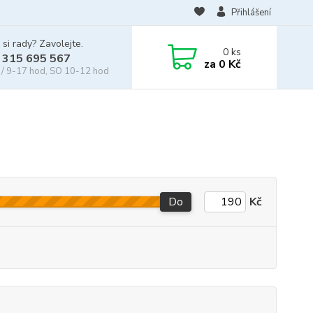
Přihlášení
 si rady? Zavolejte.
0
ks
 315 695 567
za
0 Kč
/ 9-17 hod, SO 10-12 hod
Do
Kč