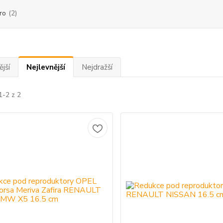
ro
(2)
jší
Nejlevnější
Nejdražší
1-2 z 2