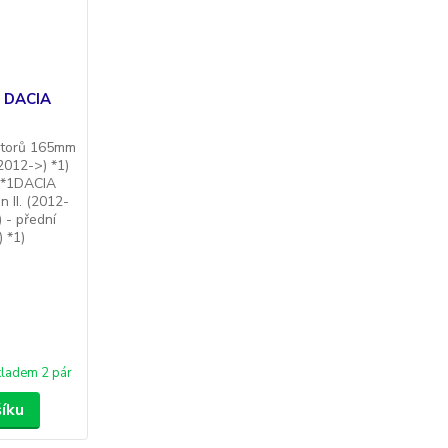
y DACIA
uktorů 165mm
2012->) *1)
) *1DACIA
 II. (2012-
 - přední
 *1)
ladem 2 pár
šíku