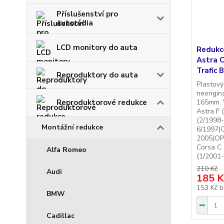
Příslušenství pro
autorádia
LCD monitory do auta
Redukc
Astra 
Trafic
Reproduktory do auta
Plastový
neorigin
165mm. 
Reproduktorové redukce
Astra F 
(2/1998-
Montážní redukce
6/1997)
2005)OP
Corsa C
Alfa Romeo
(1/2001-
210 Kč
Audi
185 K
153 Kč
b
BMW
Cadillac