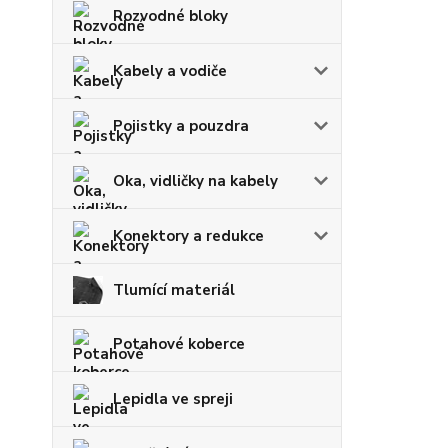
Rozvodné bloky
Kabely a vodiče
Pojistky a pouzdra
Oka, vidličky na kabely
Konektory a redukce
Tlumící materiál
Potahové koberce
Lepidla ve spreji