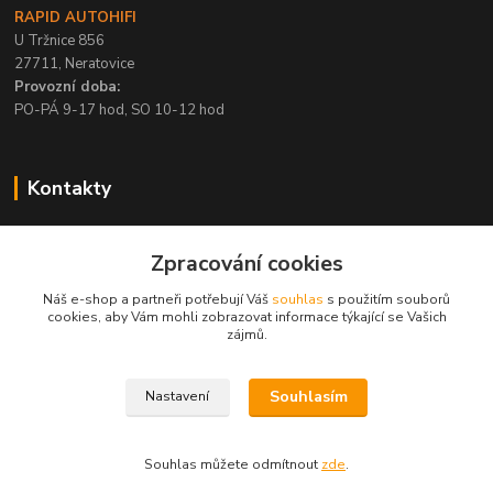
RAPID AUTOHIFI
U Tržnice 856
27711, Neratovice
Provozní doba:
PO-PÁ 9-17 hod, SO 10-12 hod
Kontakty
+420 315 695 567
Zpracování cookies
PO-PÁ / 9-17 hod, SO 10-12 hod
Náš e-shop a partneři potřebují Váš
souhlas
s použitím souborů
info@rapid-autohifi.com
cookies, aby Vám mohli zobrazovat informace týkající se Vašich
zájmů.
Souhlasím
Nastavení
Všechna práva vyhrazena © 2004-2024 Rapid Autohifi
Souhlas můžete odmítnout
zde
.
Vytvořeno na
Eshop-rychle.cz