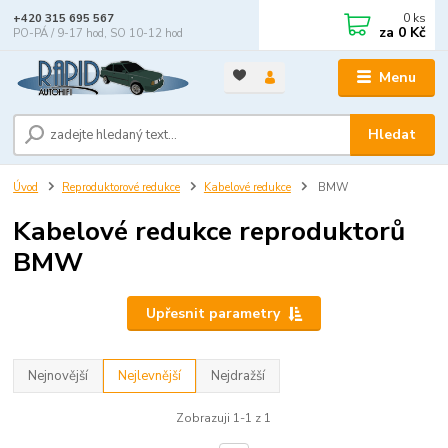
0
ks
+420 315 695 567
za
0 Kč
PO-PÁ / 9-17 hod, SO 10-12 hod
Menu
Hledat
Úvod
Reproduktorové redukce
Kabelové redukce
BMW
Kabelové redukce reproduktorů
BMW
Upřesnit parametry
Nejnovější
Nejlevnější
Nejdražší
Zobrazuji 1-1 z 1