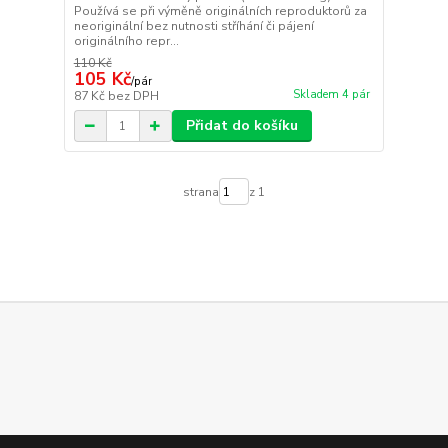
Používá se při výměně originálních reproduktorů za
neoriginální bez nutnosti stříhání či pájení
originálního repr...
110 Kč
105 Kč
/
pár
Skladem 4 pár
87 Kč
bez DPH
Přidat do košíku
strana
z 1