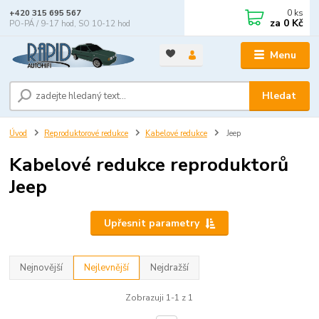
0
ks
+420 315 695 567
za
0 Kč
PO-PÁ / 9-17 hod, SO 10-12 hod
Menu
Hledat
Úvod
Reproduktorové redukce
Kabelové redukce
Jeep
Kabelové redukce reproduktorů
Jeep
Upřesnit parametry
Nejnovější
Nejlevnější
Nejdražší
Zobrazuji 1-1 z 1