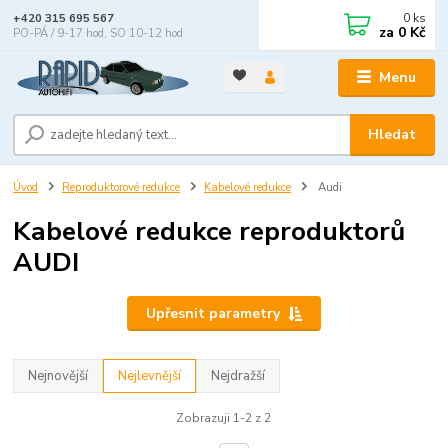
0
ks
+420 315 695 567
za
0 Kč
PO-PÁ / 9-17 hod, SO 10-12 hod
Menu
Hledat
Úvod
Reproduktorové redukce
Kabelové redukce
Audi
Kabelové redukce reproduktorů
AUDI
Upřesnit parametry
Nejnovější
Nejlevnější
Nejdražší
Zobrazuji 1-2 z 2