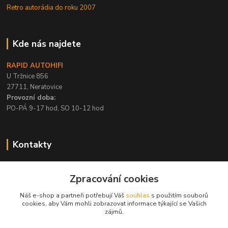
Retro autorádia do roku 2007
Kde nás najdete
RAPID AUTOHIFI
U Tržnice 856
27711, Neratovice
Provozní doba:
PO-PÁ 9-17 hod, SO 10-12 hod
Kontakty
+420 315 695 567
Zpracování cookies
PO-PÁ / 9-17 hod, SO 10-12 hod
Náš e-shop a partneři potřebují Váš
souhlas
s použitím souborů
info@rapid-autohifi.com
cookies, aby Vám mohli zobrazovat informace týkající se Vašich
zájmů.