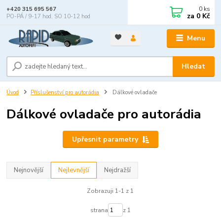
0
ks
+420 315 695 567
za
0 Kč
PO-PÁ / 9-17 hod, SO 10-12 hod
Menu
Hledat
Úvod
Příslušenství pro autorádia
Dálkové ovladače
Dálkové ovladače pro autorádia
Upřesnit parametry
Nejnovější
Nejlevnější
Nejdražší
Zobrazuji 1-1 z 1
strana
z 1