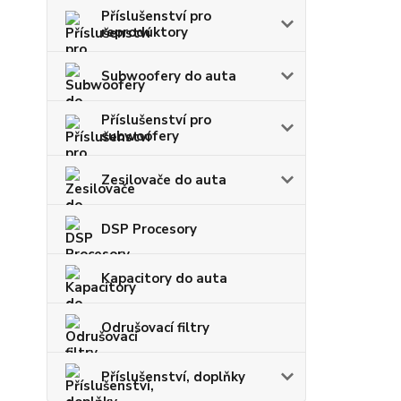
Příslušenství pro
reproduktory
Subwoofery do auta
Příslušenství pro
subwoofery
Zesilovače do auta
DSP Procesory
Kapacitory do auta
Odrušovací filtry
Příslušenství, doplňky