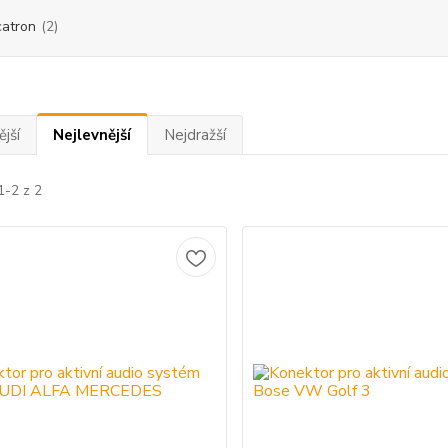
atron
(2)
jší
Nejlevnější
Nejdražší
1-2 z 2