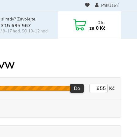
Přihlášení
 si rady? Zavolejte.
0
ks
 315 695 567
za
0 Kč
/ 9-17 hod, SO 10-12 hod
y VW
Do
Kč