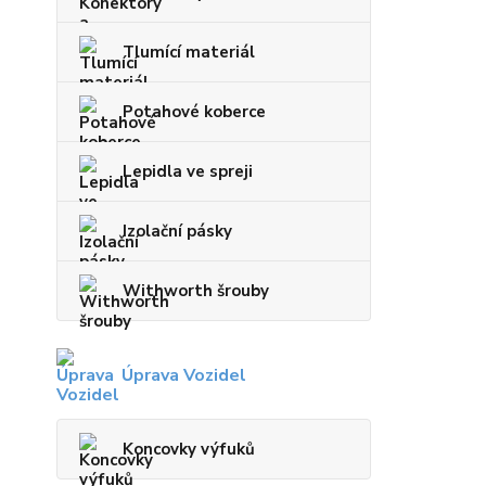
Tlumící materiál
Potahové koberce
Lepidla ve spreji
Izolační pásky
Withworth šrouby
Úprava Vozidel
Koncovky výfuků