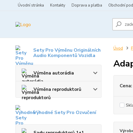
Úvodní stránka
Kontakty
Doprava a platba
Obchodní po
Úvod
P
Sety Pro Výměnu Originálních
Audio Komponentů Vozidla
Adap
Výměna autorádia
Cena:
Výměna reproduktorů
Skl
Výhodné Sety Pro Ozvučení
Výrob
Sady reproduktorů 1+1