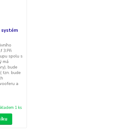
o systém
ivního
 3.Při
tupu spolu s
rý má
ry), bude
( tzn. bude
ch
wooferu a
Skladem 1 ks
šíku