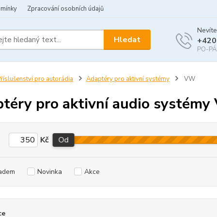
dmínky
Zpracování osobních údajů
Nevíte
Hledat
+420
PO-PÁ 
říslušenství pro autorádia
Adaptéry pro aktivní systémy
VW
téry pro aktivní audio systém
Kč
Od
adem
Novinka
Akce
ce