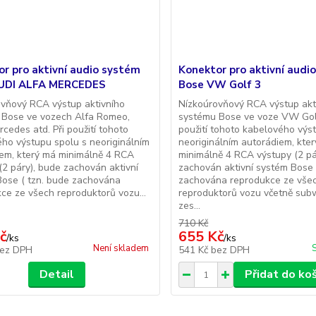
r pro aktivní audio systém
Konektor pro aktivní audi
UDI ALFA MERCEDES
Bose VW Golf 3
vňový RCA výstup aktivního
Nízkoúrovňový RCA výstup akt
 Bose ve vozech Alfa Romeo,
systému Bose ve voze VW Golf
rcedes atd. Při použití tohoto
použití tohoto kabelového výs
ho výstupu spolu s neoriginálním
neoriginálním autorádiem, kte
em, který má minimálně 4 RCA
minimálně 4 RCA výstupy (2 pá
(2 páry), bude zachován aktivní
zachován aktivní systém Bose 
ose ( tzn. bude zachována
zachována reprodukce ze vše
ce ze všech reproduktorů vozu...
reproduktorů vozu včetně sub
zes...
710 Kč
č
655 Kč
/
ks
/
ks
Není skladem
ez DPH
541 Kč
bez DPH
Detail
Přidat do ko