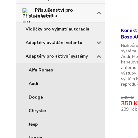
Příslušenství pro
autorádia
Vidličky pro vyjmutí autorádia
Konekto
Bose A
Adaptéry ovládání volantu
Nízkoúro
systému
Adaptéry pro aktivní systémy
Audi, Me
kabelové
autorádi
Alfa Romeo
výstupy 
systém B
Audi
reproduk
Dodge
390 Kč
350 K
289 Kč
b
Chrysler
Jeep
Lancia