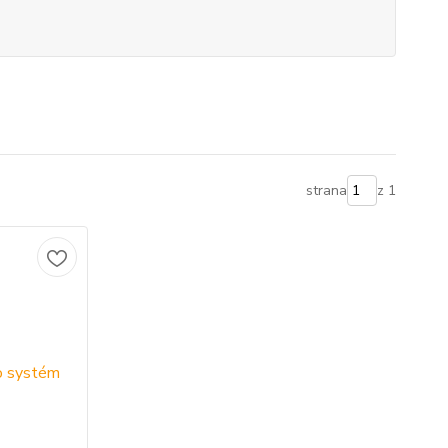
strana
z 1