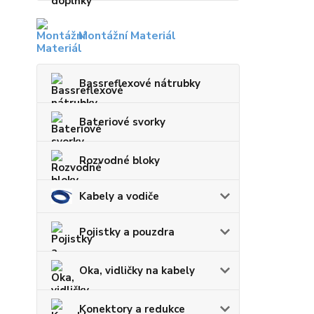
Montážní Materiál
Bassreflexové nátrubky
Bateriové svorky
Rozvodné bloky
Kabely a vodiče
Pojistky a pouzdra
Oka, vidličky na kabely
Konektory a redukce