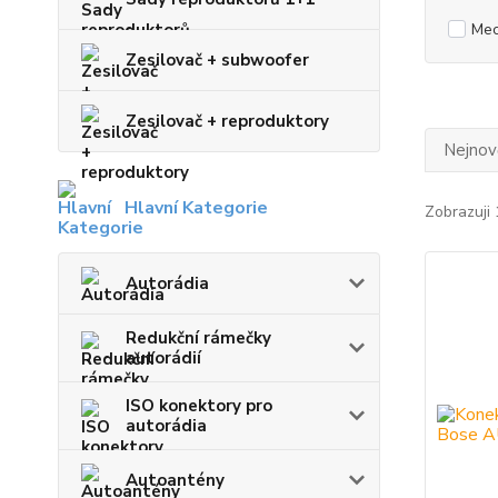
Mec
Zesilovač + subwoofer
Zesilovač + reproduktory
Nejnově
Hlavní Kategorie
Zobrazuji 
Autorádia
Redukční rámečky
autorádií
ISO konektory pro
autorádia
Autoantény