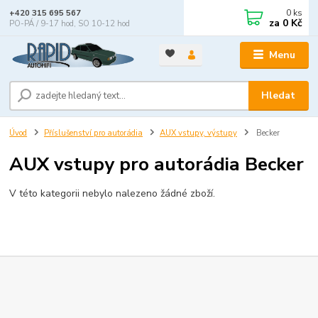
0
ks
+420 315 695 567
za
0 Kč
PO-PÁ / 9-17 hod, SO 10-12 hod
Menu
Hledat
Úvod
Příslušenství pro autorádia
AUX vstupy, výstupy
Becker
AUX vstupy pro autorádia Becker
V této kategorii nebylo nalezeno žádné zboží.