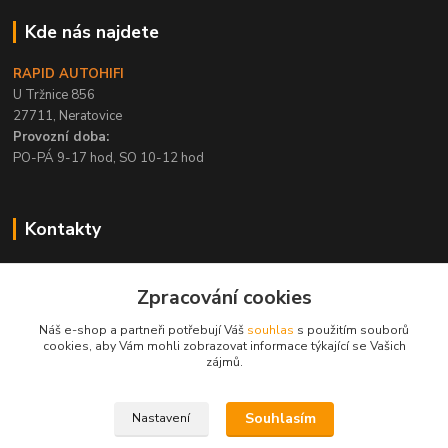
Kde nás najdete
RAPID AUTOHIFI
U Tržnice 856
27711, Neratovice
Provozní doba:
PO-PÁ 9-17 hod, SO 10-12 hod
Kontakty
+420 315 695 567
Zpracování cookies
PO-PÁ / 9-17 hod, SO 10-12 hod
Náš e-shop a partneři potřebují Váš
souhlas
s použitím souborů
info@rapid-autohifi.com
cookies, aby Vám mohli zobrazovat informace týkající se Vašich
zájmů.
Souhlasím
Nastavení