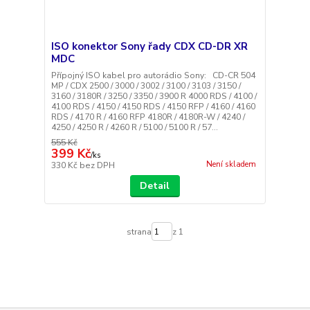
ISO konektor Sony řady CDX CD-DR XR
MDC
Přípojný ISO kabel pro autorádio Sony: CD-CR 504
MP / CDX 2500 / 3000 / 3002 / 3100 / 3103 / 3150 /
3160 / 3180R / 3250 / 3350 / 3900 R 4000 RDS / 4100 /
4100 RDS / 4150 / 4150 RDS / 4150 RFP / 4160 / 4160
RDS / 4170 R / 4160 RFP 4180R / 4180R-W / 4240 /
4250 / 4250 R / 4260 R / 5100 / 5100 R / 57...
555 Kč
399 Kč
/
ks
Není skladem
330 Kč
bez DPH
Detail
strana
z 1