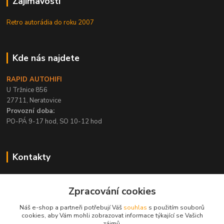
Zajímavosti
Retro autorádia do roku 2007
Kde nás najdete
RAPID AUTOHIFI
U Tržnice 856
27711, Neratovice
Provozní doba:
PO-PÁ 9-17 hod, SO 10-12 hod
Kontakty
+420 315 695 567
Zpracování cookies
PO-PÁ / 9-17 hod, SO 10-12 hod
Náš e-shop a partneři potřebují Váš
souhlas
s použitím souborů
info@rapid-autohifi.com
cookies, aby Vám mohli zobrazovat informace týkající se Vašich
zájmů.