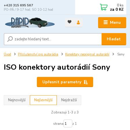
0
ks
+420 315 695 567
za
0 Kč
PO-PÁ / 9-17 hod, SO 10-12 hod
Menu
Hledat
Úvod
Příslušenství pro autorádia
Konektory neoriginal autorádií
Sony
ISO konektory autorádií Sony
Upřesnit parametry
Nejnovější
Nejlevnější
Nejdražší
Zobrazuji 1-3 z 3
strana
z 1