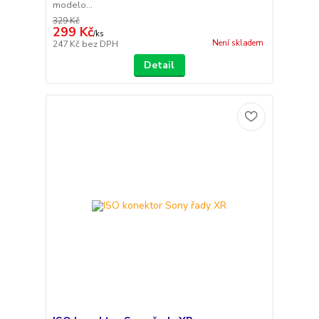
modelo...
329 Kč
299 Kč
/
ks
Není skladem
247 Kč
bez DPH
Detail