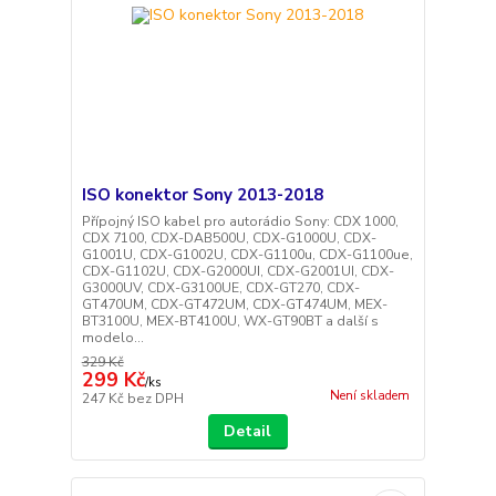
ISO konektor Sony 2013-2018
Přípojný ISO kabel pro autorádio Sony: CDX 1000,
CDX 7100, CDX-DAB500U, CDX-G1000U, CDX-
G1001U, CDX-G1002U, CDX-G1100u, CDX-G1100ue,
CDX-G1102U, CDX-G2000UI, CDX-G2001UI, CDX-
G3000UV, CDX-G3100UE, CDX-GT270, CDX-
GT470UM, CDX-GT472UM, CDX-GT474UM, MEX-
BT3100U, MEX-BT4100U, WX-GT90BT a další s
modelo...
329 Kč
299 Kč
/
ks
Není skladem
247 Kč
bez DPH
Detail