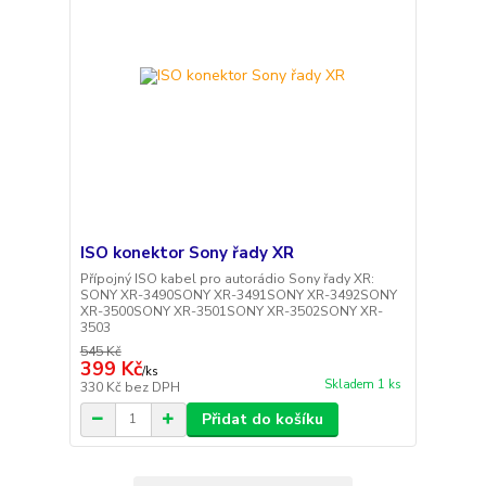
ISO konektor Sony řady XR
Přípojný ISO kabel pro autorádio Sony řady XR:
SONY XR-3490SONY XR-3491SONY XR-3492SONY
XR-3500SONY XR-3501SONY XR-3502SONY XR-
3503
545 Kč
399 Kč
/
ks
Skladem 1 ks
330 Kč
bez DPH
Přidat do košíku