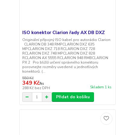
ISO konektor Clarion řady AX DB DXZ
Originální přípojný ISO kabel pro autorádio Clarion:
CLARION DB 348 RMPCLARION DXZ 635
MPCLARION DXZ 718 RCLARION DXZ 728
RCLARION DXZ 748 MPCLARION DXZ 828
RCLARION AX 5555 RCLARION 948 RMBCLARION
PX 2 Pro bližší určení správného konektoru
porovnejte rozměry uvedené u jednotlivých
konektorů. (...
550 Kč
349 Kč
/
ks
Skladem 1 ks
288 Kč
bez DPH
Přidat do košíku