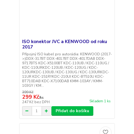
ISO konektor JVC a KENWOOD od roku
2017
Přípojný ISO kabel pro autorádia: KENWOOD (2017-
>)DDX-317BT DDX-4017BT DDX-4017DAB DDX-
9717BTS KDC-X5100BT KDC-110UB / KDC-110UG /
KDC-110URKDC-120UB / KDC-120UG / KDC-
120URKDC-130UB / KDC-130UG / KDC-130URKDC-
11UR KDC-151RYKDC-210UI KDC-BT510U KDC-
BT710DAB KDC-X7100DAB KMM-103AY / KMM-
103GY / KM...
399 Kč
299 Kč
/
ks
Skladem 1 ks
247 Kč
bez DPH
Přidat do košíku