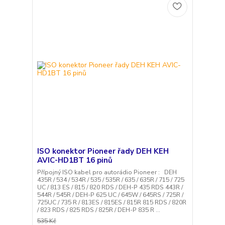
ISO konektor Pioneer řady DEH KEH
AVIC-HD1BT 16 pinů
Přípojný ISO kabel pro autorádio Pioneer : DEH
435R / 534 / 534R / 535 / 535R / 635 / 635R / 715 / 725
UC / 813 ES / 815 / 820 RDS / DEH-P 435 RDS 443R /
544R / 545R / DEH-P 625 UC / 645W / 645RS / 725R /
725UC / 735 R / 813ES / 815ES / 815R 815 RDS / 820R
/ 823 RDS / 825 RDS / 825R / DEH-P 835 R ...
535 Kč