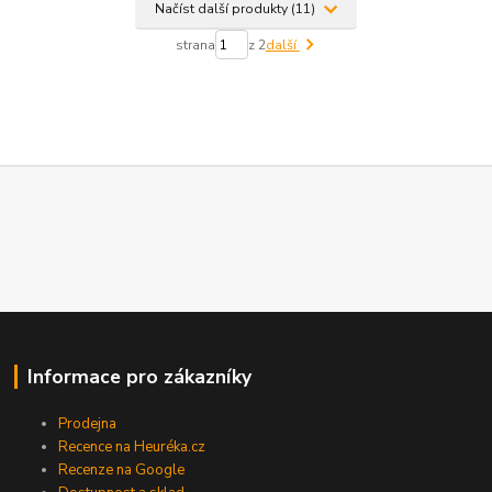
Načíst další produkty (11)
strana
z 2
další
Informace pro zákazníky
Prodejna
Recence na Heuréka.cz
Recenze na Google