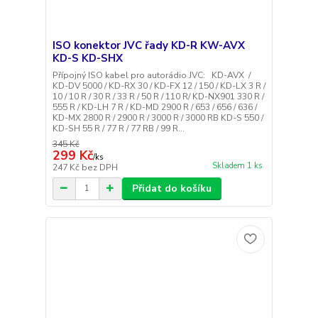
ISO konektor JVC řady KD-R KW-AVX
KD-S KD-SHX
Přípojný ISO kabel pro autorádio JVC: KD-AVX /
KD-DV 5000 / KD-RX 30 / KD-FX 12 / 150 / KD-LX 3 R /
10 / 10 R / 30 R / 33 R / 50 R / 110 R/ KD-NX901 330 R /
555 R / KD-LH 7 R / KD-MD 2900 R / 653 / 656 / 636 /
KD-MX 2800 R / 2900 R / 3000 R / 3000 RB KD-S 550 /
KD-SH 55 R / 77 R / 77 RB / 99 R...
345 Kč
299 Kč
/
ks
Skladem 1 ks
247 Kč
bez DPH
Přidat do košíku