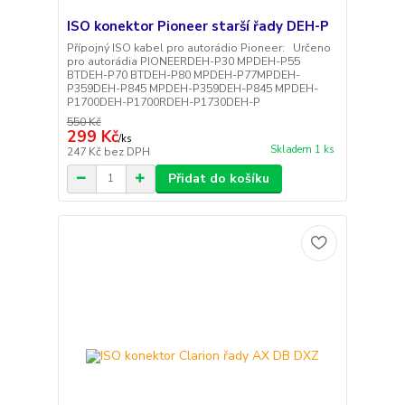
ISO konektor Pioneer starší řady DEH-P
Přípojný ISO kabel pro autorádio Pioneer: Určeno
pro autorádia PIONEERDEH-P30 MPDEH-P55
BTDEH-P70 BTDEH-P80 MPDEH-P77MPDEH-
P359DEH-P845 MPDEH-P359DEH-P845 MPDEH-
P1700DEH-P1700RDEH-P1730DEH-P
550 Kč
299 Kč
/
ks
Skladem 1 ks
247 Kč
bez DPH
Přidat do košíku