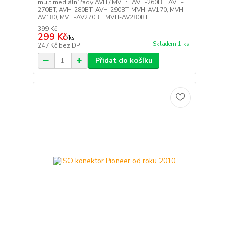
multimediální řady AVH / MVH: AVH-260BT, AVH-
270BT, AVH-280BT, AVH-290BT, MVH-AV170, MVH-
AV180, MVH-AV270BT, MVH-AV280BT
399 Kč
299 Kč
/
ks
Skladem 1 ks
247 Kč
bez DPH
Přidat do košíku