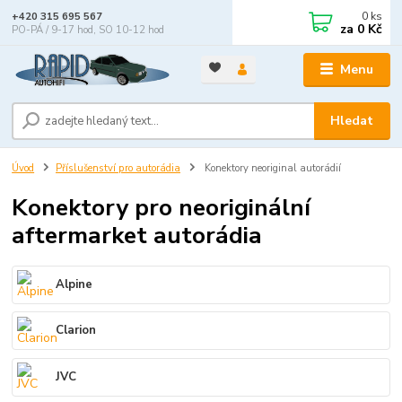
0
ks
+420 315 695 567
za
0 Kč
PO-PÁ / 9-17 hod, SO 10-12 hod
Menu
Hledat
Úvod
Příslušenství pro autorádia
Konektory neoriginal autorádií
Konektory pro neoriginální
aftermarket autorádia
Alpine
Clarion
JVC