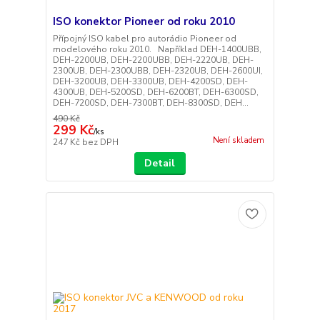
ISO konektor Pioneer od roku 2010
Přípojný ISO kabel pro autorádio Pioneer od
modelového roku 2010. Například DEH-1400UBB,
DEH-2200UB, DEH-2200UBB, DEH-2220UB, DEH-
2300UB, DEH-2300UBB, DEH-2320UB, DEH-2600UI,
DEH-3200UB, DEH-3300UB, DEH-4200SD, DEH-
4300UB, DEH-5200SD, DEH-6200BT, DEH-6300SD,
DEH-7200SD, DEH-7300BT, DEH-8300SD, DEH...
490 Kč
299 Kč
/
ks
Není skladem
247 Kč
bez DPH
Detail