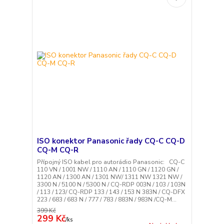
ISO konektor Panasonic řady CQ-C CQ-D
CQ-M CQ-R
Přípojný ISO kabel pro autorádio Panasonic: CQ-C
110 VN / 1001 NW / 1110 AN / 1110 GN / 1120 GN /
1120 AN / 1300 AN / 1301 NW/ 1311 NW 1321 NW /
3300 N / 5100 N / 5300 N / CQ-RDP 003N / 103 / 103N
/ 113 / 123/ CQ-RDP 133 / 143 / 153 N 383N / CQ-DFX
223 / 683 / 683 N / 777 / 783 / 883N / 983N /CQ-M...
399 Kč
299 Kč
/
ks