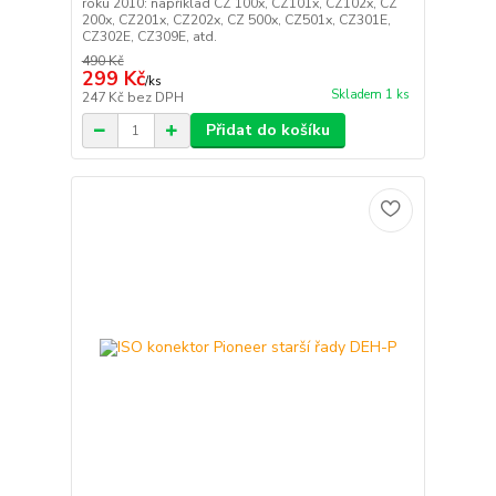
roku 2010: například CZ 100x, CZ101x, CZ102x, CZ
200x, CZ201x, CZ202x, CZ 500x, CZ501x, CZ301E,
CZ302E, CZ309E, atd.
490 Kč
299 Kč
/
ks
Skladem 1 ks
247 Kč
bez DPH
Přidat do košíku