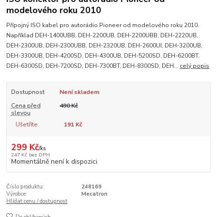
modelového roku 2010
Přípojný ISO kabel pro autorádio Pioneer od modelového roku 2010.
Například DEH-1400UBB, DEH-2200UB, DEH-2200UBB, DEH-2220UB,
DEH-2300UB, DEH-2300UBB, DEH-2320UB, DEH-2600UI, DEH-3200UB,
DEH-3300UB, DEH-4200SD, DEH-4300UB, DEH-5200SD, DEH-6200BT,
DEH-6300SD, DEH-7200SD, DEH-7300BT, DEH-8300SD, DEH...
celý popis
Dostupnost
Není skladem
Cena před
490 Kč
slevou
Ušetříte
191 Kč
299 Kč
/
ks
247 Kč
bez DPH
Momentálně není k dispozici
Číslo produktu:
248169
Výrobce:
Mecatron
Hlídat cenu / dostupnost