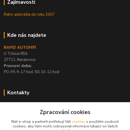
Zajímavosti
Retro autorádia do roku 2007
Kde nás najdete
RAPID AUTOHIFI
U Tržnice 856
27711, Neratovice
Provozní doba:
PO-PÁ 9-17 hod, SO 10-12 hod
Kontakty
+420 315 695 567
Zpracování cookies
PO-PÁ / 9-17 hod, SO 10-12 hod
Náš e-shop a partneři potřebují Váš
souhlas
s použitím souborů
info@rapid-autohifi.com
cookies, aby Vám mohli zobrazovat informace týkající se Vašich