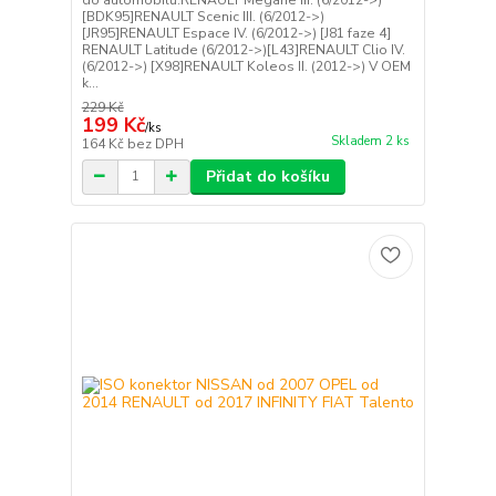
[BDK95]RENAULT Scenic III. (6/2012->)
[JR95]RENAULT Espace IV. (6/2012->) [J81 faze 4]
RENAULT Latitude (6/2012->)[L43]RENAULT Clio IV.
(6/2012->) [X98]RENAULT Koleos II. (2012->) V OEM
k...
229 Kč
199 Kč
/
ks
Skladem 2 ks
164 Kč
bez DPH
Přidat do košíku