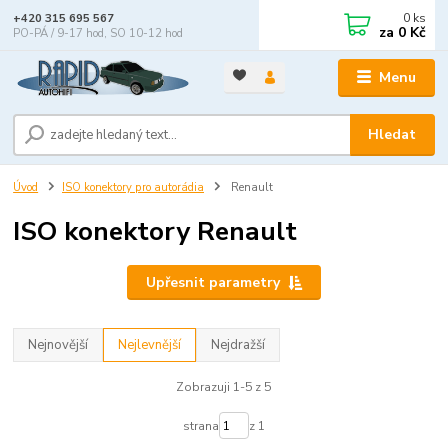
0
ks
+420 315 695 567
za
0 Kč
PO-PÁ / 9-17 hod, SO 10-12 hod
Menu
Hledat
Úvod
ISO konektory pro autorádia
Renault
ISO konektory Renault
Upřesnit parametry
Nejnovější
Nejlevnější
Nejdražší
Zobrazuji 1-5 z 5
strana
z 1