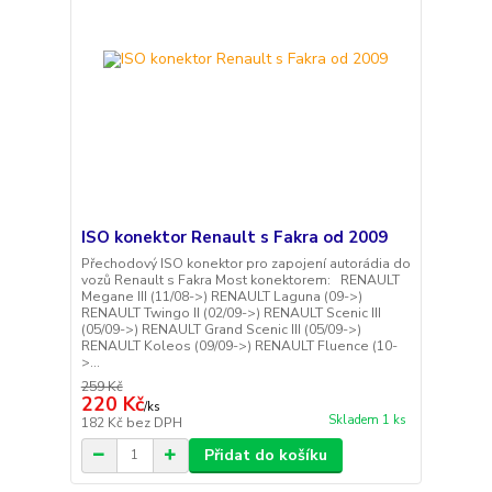
ISO konektor Renault s Fakra od 2009
Přechodový ISO konektor pro zapojení autorádia do
vozů Renault s Fakra Most konektorem: RENAULT
Megane III (11/08->) RENAULT Laguna (09->)
RENAULT Twingo II (02/09->) RENAULT Scenic III
(05/09->) RENAULT Grand Scenic III (05/09->)
RENAULT Koleos (09/09->) RENAULT Fluence (10-
>...
259 Kč
220 Kč
/
ks
Skladem 1 ks
182 Kč
bez DPH
Přidat do košíku