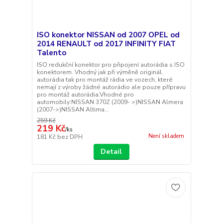
ISO konektor NISSAN od 2007 OPEL od
2014 RENAULT od 2017 INFINITY FIAT
Talento
ISO redukční konektor pro připojení autorádia s ISO
konektorem. Vhodný jak při výměně originál.
autorádia tak pro montáž rádia ve vozech, které
nemají z výroby žádné autorádio ale pouze přípravu
pro montáž autorádia.Vhodné pro
automobily:NISSAN 370Z (2009- >)NISSAN Almera
(2007->)NISSAN Altima...
259 Kč
219 Kč
/
ks
Není skladem
181 Kč
bez DPH
Detail