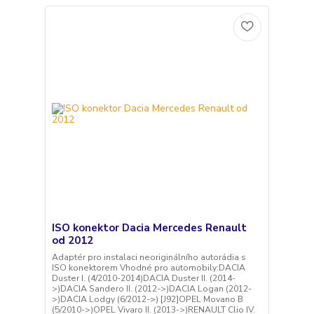
ISO konektor Dacia Mercedes Renault
od 2012
Adaptér pro instalaci neoriginálního autorádia s
ISO konektorem Vhodné pro automobily:DACIA
Duster I. (4/2010-2014)DACIA Duster II. (2014-
>)DACIA Sandero II. (2012->)DACIA Logan (2012-
>)DACIA Lodgy (6/2012->) [J92]OPEL Movano B
(5/2010->)OPEL Vivaro II. (2013->)RENAULT Clio IV.