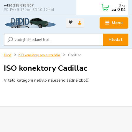
0
ks
+420 315 695 567
za
0 Kč
PO-PÁ / 9-17 hod, SO 10-12 hod
Menu
Hledat
Úvod
ISO konektory pro autorádia
Cadillac
ISO konektory Cadillac
V této kategorii nebylo nalezeno žádné zboží.