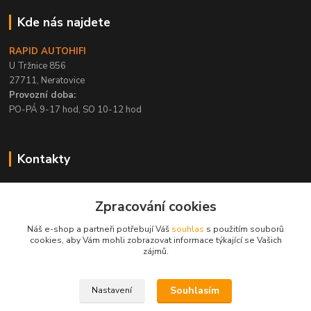
Kde nás najdete
RAPID AUTOHIFI
U Tržnice 856
27711, Neratovice
Provozní doba:
PO-PÁ 9-17 hod, SO 10-12 hod
Kontakty
+420 315 695 567
Zpracování cookies
PO-PÁ / 9-17 hod, SO 10-12 hod
Náš e-shop a partneři potřebují Váš
souhlas
s použitím souborů
info@rapid-autohifi.com
cookies, aby Vám mohli zobrazovat informace týkající se Vašich
zájmů.
Souhlasím
Nastavení