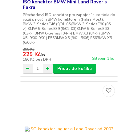
ISO konektor BMW Mini Land Rover s
Fakra
Přechodový ISO konektor pro zapojení autorádia do
vozů s novým BMW konektorem (Fakra Most):
BMW 3-SeriesE46 (9/01-05)BMW 3-SeriesE90 (05-
>) BMW 5-SeriesE39 (9/01-03)BMW 5-SeriesE60
(03->) BMW 6-Series (04->) BMW X3 (04->) BMW
X5 (9/00-9/01) E56BMW X5 (9/01-5/06) E56BMW X5
(6/06->) ...
299 Kč
225 Kč
/
ks
Skladem 1 ks
186 Kč
bez DPH
Přidat do košíku