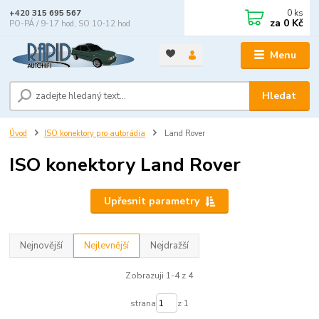
0
ks
+420 315 695 567
za
0 Kč
PO-PÁ / 9-17 hod, SO 10-12 hod
Menu
Hledat
Úvod
ISO konektory pro autorádia
Land Rover
ISO konektory Land Rover
Upřesnit parametry
Nejnovější
Nejlevnější
Nejdražší
Zobrazuji 1-4 z 4
strana
z 1