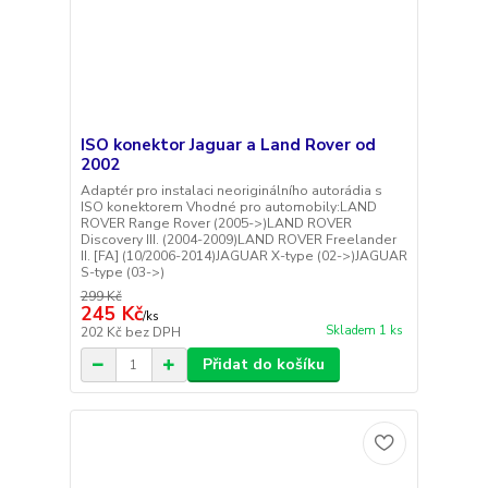
ISO konektor Jaguar a Land Rover od
2002
Adaptér pro instalaci neoriginálního autorádia s
ISO konektorem Vhodné pro automobily:LAND
ROVER Range Rover (2005->)LAND ROVER
Discovery III. (2004-2009)LAND ROVER Freelander
II. [FA] (10/2006-2014)JAGUAR X-type (02->)JAGUAR
S-type (03->)
299 Kč
245 Kč
/
ks
Skladem 1 ks
202 Kč
bez DPH
Přidat do košíku