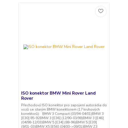
ISO konektor BMW Mini Rover Land
Rover
Přechodový ISO konektor pro zapojení autorádia do
vozů se starým BMW konektorem (17 kruhových
konektorů): BMW 3 Compact (03/94-04/01)BMW 3
[E30] 85-92BMW 3 [E36] (12/90-03/98)BMW 3 [E46]
(04/98-12/03)BMW 5 [E34] (88-96)BMW 5 [E39]
(9/01-03)BMW X5 [E56] (04/00->09/01)BMW Z3