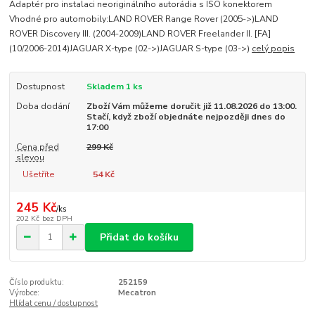
Adaptér pro instalaci neoriginálního autorádia s ISO konektorem
Vhodné pro automobily:LAND ROVER Range Rover (2005->)LAND
ROVER Discovery III. (2004-2009)LAND ROVER Freelander II. [FA]
(10/2006-2014)JAGUAR X-type (02->)JAGUAR S-type (03->)
celý popis
Dostupnost
Skladem 1 ks
Doba dodání
Zboží Vám můžeme doručit již 11.08.2026 do 13:00.
Stačí, když zboží objednáte nejpozději dnes do
17:00
Cena před
299 Kč
slevou
Ušetříte
54 Kč
245 Kč
/
ks
202 Kč
bez DPH
Přidat do košíku
Číslo produktu:
252159
Výrobce:
Mecatron
Hlídat cenu / dostupnost