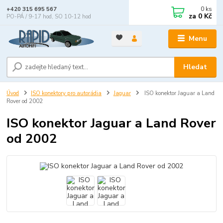
0
ks
+420 315 695 567
za
0 Kč
PO-PÁ / 9-17 hod, SO 10-12 hod
Menu
Hledat
Úvod
ISO konektory pro autorádia
Jaguar
ISO konektor Jaguar a Land
Rover od 2002
ISO konektor Jaguar a Land Rover
od 2002