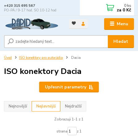
0
ks
+420 315 695 567
za
0 Kč
PO-PÁ / 9-17 hod, SO 10-12 hod
Menu
Hledat
Úvod
ISO konektory pro autorádia
Dacia
ISO konektory Dacia
Upřesnit parametry
Nejnovější
Nejlevnější
Nejdražší
Zobrazuji 1-1 z 1
strana
z 1