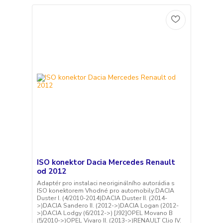
ISO konektor Dacia Mercedes Renault
od 2012
Adaptér pro instalaci neoriginálního autorádia s
ISO konektorem Vhodné pro automobily:DACIA
Duster I. (4/2010-2014)DACIA Duster II. (2014-
>)DACIA Sandero II. (2012->)DACIA Logan (2012-
>)DACIA Lodgy (6/2012->) [J92]OPEL Movano B
(5/2010->)OPEL Vivaro II. (2013->)RENAULT Clio IV.