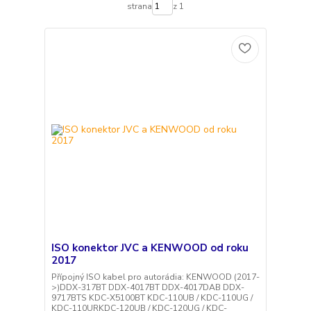
strana
z 1
ISO konektor JVC a KENWOOD od roku
2017
Přípojný ISO kabel pro autorádia: KENWOOD (2017-
>)DDX-317BT DDX-4017BT DDX-4017DAB DDX-
9717BTS KDC-X5100BT KDC-110UB / KDC-110UG /
KDC-110URKDC-120UB / KDC-120UG / KDC-