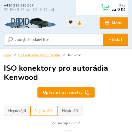
0
ks
+420 315 695 567
za
0 Kč
PO-PÁ / 9-17 hod, SO 10-12 hod
Menu
Hledat
Úvod
ISO konektory pro autorádia
Kenwood
ISO konektory pro autorádia
Kenwood
Upřesnit parametry
Nejnovější
Nejlevnější
Nejdražší
Zobrazuji 1-2 z 2