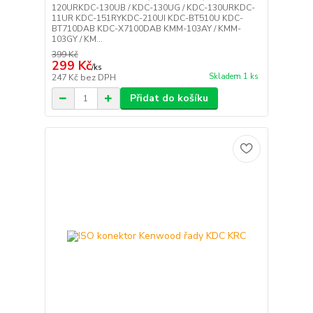
120URKDC-130UB / KDC-130UG / KDC-130URKDC-
11UR KDC-151RYKDC-210UI KDC-BT510U KDC-
BT710DAB KDC-X7100DAB KMM-103AY / KMM-
103GY / KM...
399 Kč
299 Kč
/
ks
Skladem 1 ks
247 Kč
bez DPH
Přidat do košíku