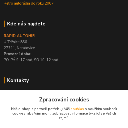
Retro autorádia do roku 2007
Kde nás najdete
RAPID AUTOHIFI
U Tržnice 856
27711, Neratovice
Provozní doba:
PO-PÁ 9-17 hod, SO 10-12 hod
Kontakty
+420 315 695 567
Zpracování cookies
PO-PÁ / 9-17 hod, SO 10-12 hod
Náš e-shop a partneři potřebují Váš
souhlas
s použitím souborů
info@rapid-autohifi.com
cookies, aby Vám mohli zobrazovat informace týkající se Vašich
zájmů.