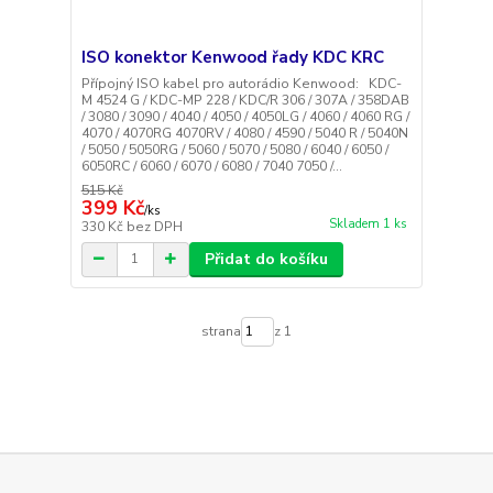
ISO konektor Kenwood řady KDC KRC
Přípojný ISO kabel pro autorádio Kenwood: KDC-
M 4524 G / KDC-MP 228 / KDC/R 306 / 307A / 358DAB
/ 3080 / 3090 / 4040 / 4050 / 4050LG / 4060 / 4060 RG /
4070 / 4070RG 4070RV / 4080 / 4590 / 5040 R / 5040N
/ 5050 / 5050RG / 5060 / 5070 / 5080 / 6040 / 6050 /
6050RC / 6060 / 6070 / 6080 / 7040 7050 /...
515 Kč
399 Kč
/
ks
Skladem 1 ks
330 Kč
bez DPH
Přidat do košíku
strana
z 1