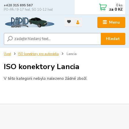
0
ks
+420 315 695 567
za
0 Kč
PO-PÁ / 9-17 hod, SO 10-12 hod
Menu
Hledat
Úvod
ISO konektory pro autorádia
Lancia
ISO konektory Lancia
V této kategorii nebylo nalezeno žádné zboží.