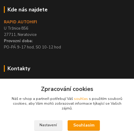
Kde nás najdete
RAPID AUTOHIFI
U Tržnice 856
27711, Neratovice
Provozní doba:
PO-PÁ 9-17 hod, SO 10-12 hod
Kontakty
+420 315 695 567
Zpracování cookies
PO-PÁ / 9-17 hod, SO 10-12 hod
Náš e-shop a partneři potřebují Váš
souhlas
s použitím souborů
info@rapid-autohifi.com
cookies, aby Vám mohli zobrazovat informace týkající se Vašich
zájmů.
Souhlasím
Nastavení