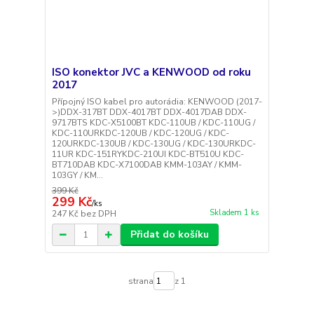
ISO konektor JVC a KENWOOD od roku
2017
Přípojný ISO kabel pro autorádia: KENWOOD (2017-
>)DDX-317BT DDX-4017BT DDX-4017DAB DDX-
9717BTS KDC-X5100BT KDC-110UB / KDC-110UG /
KDC-110URKDC-120UB / KDC-120UG / KDC-
120URKDC-130UB / KDC-130UG / KDC-130URKDC-
11UR KDC-151RYKDC-210UI KDC-BT510U KDC-
BT710DAB KDC-X7100DAB KMM-103AY / KMM-
103GY / KM...
399 Kč
299 Kč
/
ks
Skladem 1 ks
247 Kč
bez DPH
Přidat do košíku
strana
z 1