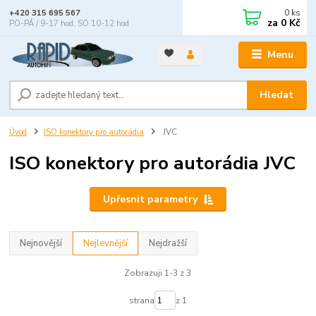
0
ks
+420 315 695 567
za
0 Kč
PO-PÁ / 9-17 hod, SO 10-12 hod
Menu
Hledat
Úvod
ISO konektory pro autorádia
JVC
ISO konektory pro autorádia JVC
Upřesnit parametry
Nejnovější
Nejlevnější
Nejdražší
Zobrazuji 1-3 z 3
strana
z 1