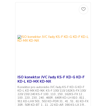
ISO konektor JVC řady KS-F KD-G KD-F
KD-L KD-MX KD-NX
Konektor pro autorádio JVC řady KS-F KD-G KD-F
KD-L KD-MX KD-NX: KS-F 100/ 110/ 162KS-FX 100/
220/ 230/ 240 KS-F 100 , 110 , 150 , 162KS-FX 12 ,
100 , 220 , 230 , 240 , 460R , 640R KD-LH 810 , 811 ,
911 KD-LHX 501 , 502 KD-PDR 31 , 41 , 51 , 61 KD-FX
30R , 50R KD-BT 1 , 11 , 22 KD-AR 390 KS-LX 3 R...