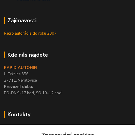
Zajímavosti
Retro autorádia do roku 2007
Kde nás najdete
RAPID AUTOHIFI
U Tržnice 856
27711, Neratovice
Provozní doba:
PO-PÁ 9-17 hod, SO 10-12 hod
Kontakty
+420 315 695 567
PO-PÁ / 9-17 hod, SO 10-12 hod