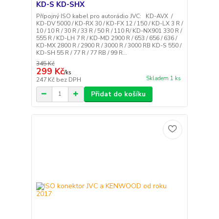
KD-S KD-SHX
Přípojný ISO kabel pro autorádio JVC: KD-AVX /
KD-DV 5000 / KD-RX 30 / KD-FX 12 / 150 / KD-LX 3 R /
10 / 10 R / 30 R / 33 R / 50 R / 110 R/ KD-NX901 330 R /
555 R / KD-LH 7 R / KD-MD 2900 R / 653 / 656 / 636 /
KD-MX 2800 R / 2900 R / 3000 R / 3000 RB KD-S 550 /
KD-SH 55 R / 77 R / 77 RB / 99 R...
345 Kč
299 Kč
/
ks
Skladem 1 ks
247 Kč
bez DPH
Přidat do košíku