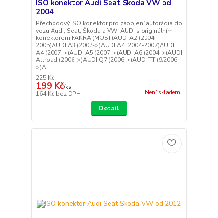
ISO konektor Audi Seat Škoda VW od
2004
Přechodový ISO konektor pro zapojení autorádia do
vozu Audi, Seat, Škoda a VW: AUDI s originálním
konektorem FAKRA (MOST)AUDI A2 (2004-
2005)AUDI A3 (2007->)AUDI A4 (2004-2007)AUDI
A4 (2007->)AUDI A5 (2007->)AUDI A6 (2004->)AUDI
Allroad (2006->)AUDI Q7 (2006->)AUDI TT (9/2006-
>)A...
225 Kč
199 Kč
/
ks
Není skladem
164 Kč
bez DPH
Detail