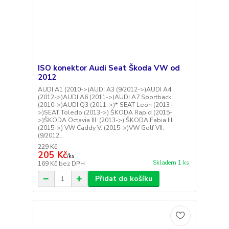
ISO konektor Audi Seat Škoda VW od
2012
AUDI A1 (2010->)AUDI A3 (9/2012->)AUDI A4
(2012->)AUDI A6 (2011->)AUDI A7 Sportback
(2010->)AUDI Q3 (2011->)* SEAT Leon (2013-
>)SEAT Toledo (2013->) ŠKODA Rapid (2015-
>)ŠKODA Octavia III. (2013->) ŠKODA Fabia III.
(2015->) VW Caddy V. (2015->)VW Golf VII.
(9/2012...
229 Kč
205 Kč
/
ks
Skladem 1 ks
169 Kč
bez DPH
Přidat do košíku