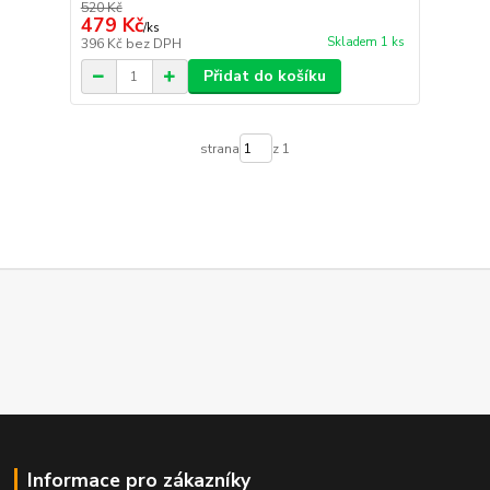
520 Kč
479 Kč
/
ks
Skladem 1 ks
396 Kč
bez DPH
Přidat do košíku
strana
z 1
Informace pro zákazníky