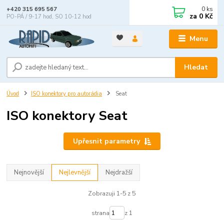
0
ks
+420 315 695 567
za
0 Kč
PO-PÁ / 9-17 hod, SO 10-12 hod
Menu
Hledat
Úvod
ISO konektory pro autorádia
Seat
ISO konektory Seat
Upřesnit parametry
Nejnovější
Nejlevnější
Nejdražší
Zobrazuji 1-5 z 5
strana
z 1